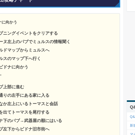
ナに向かう
ープニングイベントをクリアする
アーヌ左上のパブでミュルスの情報聞く
ールドマップからミュルスへ
ュルスのマップ下へ行く
でピドナに向かう
ナ
ップ上部に進む
央通りの左手にある家に入る
のなか左上にいるトーマスと会話
Q
屋を出てトーマスを尾行する
Q&
ドナ下のパブ→武器屋の順にはいる
新
ップ左下からピドナ旧市街へ
マ