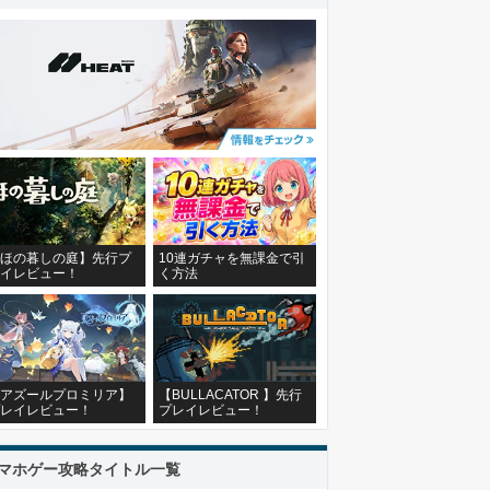
ほの暮しの庭】先行プ
10連ガチャを無課金で引
イレビュー！
く方法
アズールプロミリア】
【BULLACATOR 】先行
レイレビュー！
プレイレビュー！
マホゲー攻略タイトル一覧