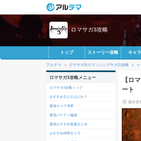
ロマサガ3攻略
トップ
ストーリー攻略
キャ
アルテマ
ロマサガ3(ロマンシングサガ3)攻略
イ
ロマサガ3攻略メニュー
【ロマ
ロマサガ3攻略トップ
ート
おすすめ主人公はどれ？
最終更新
最強キャラ考察
最強パーティ編成
最強おすすめ装備まとめ
おすすめ仲間キャラ