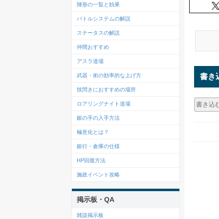
陣形の一覧と効果
バトルシステムの解説
ステータスの解説
仲間おすすめ
アスラ道場
書き
武器・術の効率的な上げ方
技閃きにおすすめの場所
ロアリングナイト道場
銀の手の入手方法
極意化とは？
銀行・倉庫の仕様
HP回復方法
施政イベント攻略
掲示板・QA
雑談掲示板