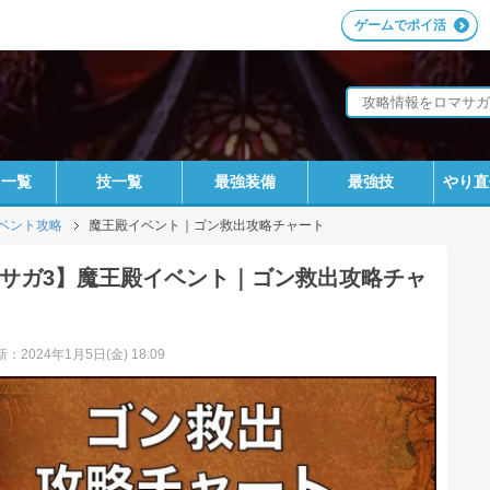
ゲームでポイ活
ラ一覧
技一覧
最強装備
最強技
やり直
ベント攻略
魔王殿イベント｜ゴン救出攻略チャート
サガ3】魔王殿イベント｜ゴン救出攻略チャ
：2024年1月5日(金) 18:09