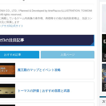
IX CO., LTD. / Planned & Developed by ArtePiazza ILLUSTRATION: TOMOMI
ll rights reserved.
に掲載しているゲーム内画像の著作権、商標権その他の知的財産権は、当該コン
供元に帰属します
ングサガ3公式サイト
ガ3の注目記事
おすすめ記事
人気ページ
【
レ
魔王殿のマップとイベント攻略
【
プ
トーマスの評価｜おすすめ宿星と武器
ス