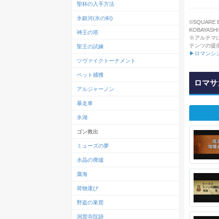
聖杯の入手方法
氷銀河(氷の剣)
©SQUARE EN
KOBAYASHI A
神王の塔
※アルテマ
テンツの提
聖王の試練
▶ロマンシ
ツヴァイクトーナメント
ペット捕獲
ロマサ
アルジャーノン
暴走車
氷湖
ゴン救出
ミューズの夢
水晶の廃墟
腐海
荷物運び
野盗の巣窟
洞窟寺院跡