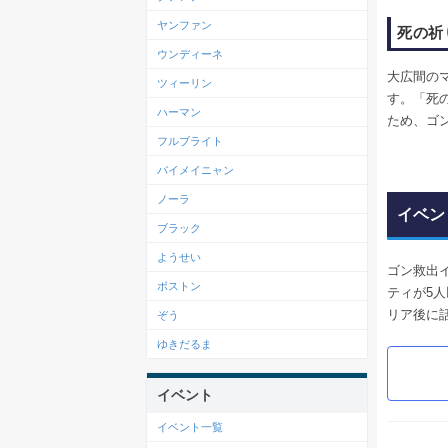
ヤンファン
死の祈
ウンディーネ
大広間の
ツィーリン
す。「死
ハーマン
ため、ゴ
フルブライト
バイメイニャン
ノーラ
イベン
ブラック
ようせい
ゴン救出
ボストン
ティが5
リア後に
ぞう
ゆきだるま
イベント
イベント一覧