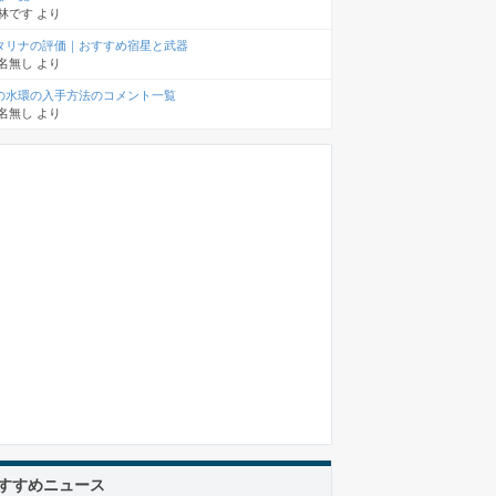
林です
より
タリナの評価｜おすすめ宿星と武器
名無し
より
の水環の入手方法のコメント一覧
名無し
より
すすめニュース