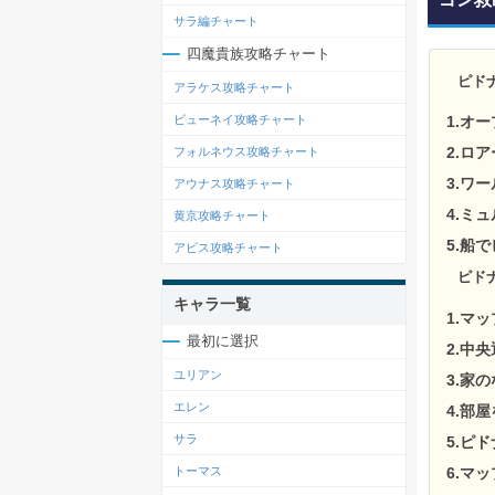
サラ編チャート
四魔貴族攻略チャート
ピド
アラケス攻略チャート
1.オ
ビューネイ攻略チャート
2.ロ
フォルネウス攻略チャート
3.ワ
アウナス攻略チャート
4.ミ
黄京攻略チャート
5.船
アビス攻略チャート
ピド
キャラ一覧
1.マ
最初に選択
2.中
ユリアン
3.家
エレン
4.部
サラ
5.ピ
6.マ
トーマス