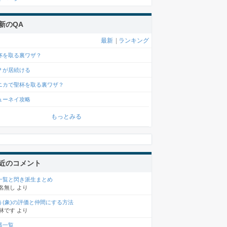
新のQA
最新
|
ランキング
杯を取る裏ワザ？
？が居続ける
ニカで聖杯を取る裏ワザ？
ューネイ攻略
もっとみる
近のコメント
一覧と閃き派生まとめ
名無し
より
う(象)の評価と仲間にする方法
林です
より
器一覧