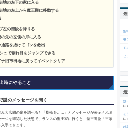
市街地の左下の家に入る
市街地の左上から魔王殿に移動する
最
殿
ップ左の階段を降りる
聖
階段の先の左側の扉に入る
魂
細い通路を抜けてゴンを救出
モ
シュで割れ目をジャンプできる
ビ
ピドナ旧市街地に戻ってイベントクリア
出時にやること
最
で謎のメッセージを聞く
技
に
進み大広間の扉を調べると「指輪を……」とメッセージが表示されま
ぞ
セージを確認した状態で、ランスの聖王家に行くと、聖王遺物「王家
に
を入手できます。
武