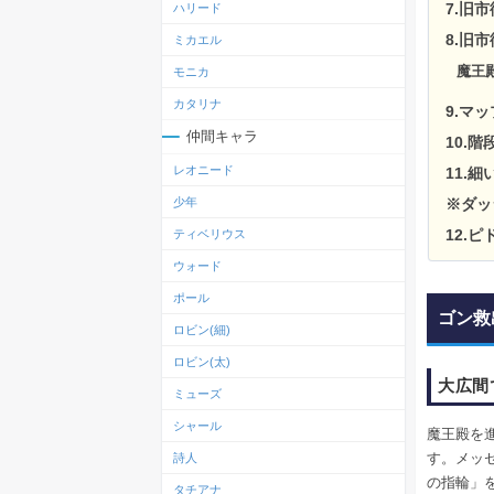
7.旧
ハリード
8.旧
ミカエル
魔王
モニカ
カタリナ
9.マ
仲間キャラ
10.
レオニード
11.
※ダッ
少年
12.
ティベリウス
ウォード
ポール
ゴン救
ロビン(細)
ロビン(太)
大広間
ミューズ
シャール
魔王殿を
す。メッ
詩人
の指輪」
タチアナ