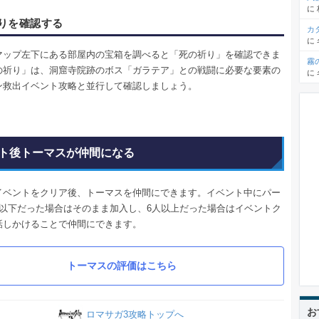
に
りを確認する
カ
に
マップ左下にある部屋内の宝箱を調べると「死の祈り」を確認できま
霧
の祈り」は、洞窟寺院跡のボス「ガラテア」との戦闘に必要な要素の
に
ン救出イベント攻略と並行して確認しましょう。
ト後トーマスが仲間になる
イベントをクリア後、トーマスを仲間にできます。イベント中にパー
人以下だった場合はそのまま加入し、6人以上だった場合はイベントク
話しかけることで仲間にできます。
トーマスの評価はこちら
お
ロマサガ3攻略トップへ