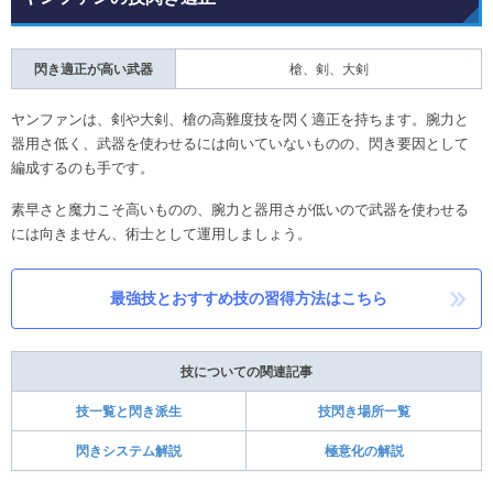
閃き適正が高い武器
槍、剣、大剣
ヤンファンは、剣や大剣、槍の高難度技を閃く適正を持ちます。腕力と
器用さ低く、武器を使わせるには向いていないものの、閃き要因として
編成するのも手です。
素早さと魔力こそ高いものの、腕力と器用さが低いので武器を使わせる
には向きません、術士として運用しましょう。
最強技とおすすめ技の習得方法はこちら
技についての関連記事
技一覧と閃き派生
技閃き場所一覧
閃きシステム解説
極意化の解説