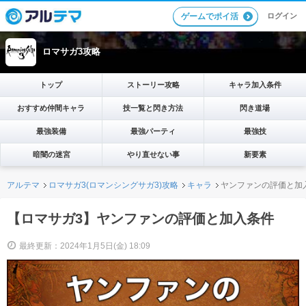
ログイン
ゲームでポイ活
ロマサガ3攻略
トップ
ストーリー攻略
キャラ加入条件
おすすめ仲間キャラ
技一覧と閃き方法
閃き道場
最強装備
最強パーティ
最強技
暗闇の迷宮
やり直せない事
新要素
アルテマ
ロマサガ3(ロマンシングサガ3)攻略
キャラ
ヤンファンの評価と加
【ロマサガ3】ヤンファンの評価と加入条件
最終更新：2024年1月5日(金) 18:09