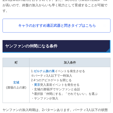
が高いので、終盤の加入からいち早く戦力として育成することが可能で
す。
キャラのおすすめ適正武器と閃きタイプはこちら
ヤンファンの仲間になる条件
町
加入条件
1.
ゼルナム族の巣
イベントを発生させる
※パーティ3人以下で一時加入
2.4つのアビスゲートを閉じる
玄城
・
黄京
突入直前イベントを発生せる
(酒場の上の家)
・玄城の酒場2Fでヤンファンと会話
┗選択肢「仲間にする」「それでもいい」を選ぶ
・ヤンファンが加入
ヤンファンの加入時期は、2パターンあります。パーティ3人以下の状態