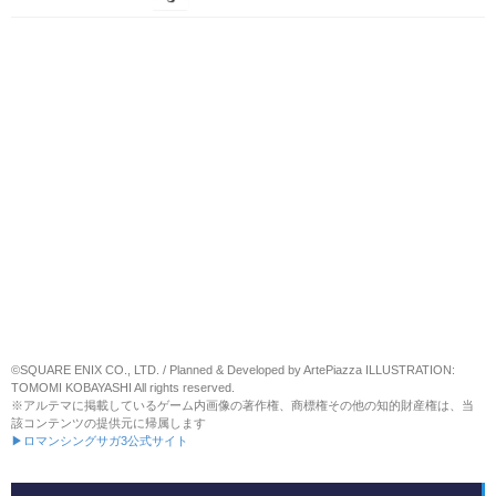
©SQUARE ENIX CO., LTD. / Planned & Developed by ArtePiazza ILLUSTRATION:
TOMOMI KOBAYASHI All rights reserved.
※アルテマに掲載しているゲーム内画像の著作権、商標権その他の知的財産権は、当
該コンテンツの提供元に帰属します
▶ロマンシングサガ3公式サイト