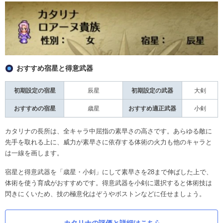
おすすめ宿星と得意武器
初期設定の宿星
辰星
初期設定の武器
大剣
おすすめの宿星
歳星
おすすめ適正武器
小剣
カタリナの長所は、全キャラ中屈指の素早さの高さです。あらゆる敵に
先手を取れる上に、威力が素早さに依存する体術の火力も他のキャラと
は一線を画します。
宿星と得意武器を「歳星・小剣」にして素早さを28まで伸ばした上で、
体術を使う育成がおすすめです。得意武器を小剣に選択すると体術技は
閃きにくいため、技の極意化はぞうやボストンなどに任せましょう。
カタリナの評価と詳細はこちら