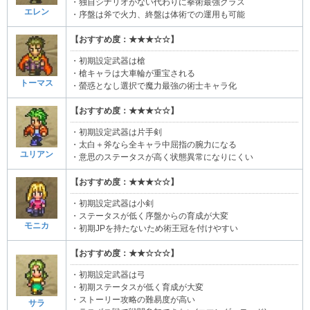
・独自シナリオがない代わりに拳術最強クラス
エレン
・序盤は斧で火力、終盤は体術での運用も可能
【おすすめ度：★★★☆☆】
・初期設定武器は槍
・槍キャラは大車輪が重宝される
トーマス
・螢惑となし選択で魔力最強の術士キャラ化
【おすすめ度：★★★☆☆】
・初期設定武器は片手剣
・太白＋斧なら全キャラ中屈指の腕力になる
ユリアン
・意思のステータスが高く状態異常になりにくい
【おすすめ度：★★★☆☆】
・初期設定武器は小剣
・ステータスが低く序盤からの育成が大変
モニカ
・初期JPを持たないため術王冠を付けやすい
【おすすめ度：★★☆☆☆】
・初期設定武器は弓
・初期ステータスが低く育成が大変
・ストーリー攻略の難易度が高い
サラ