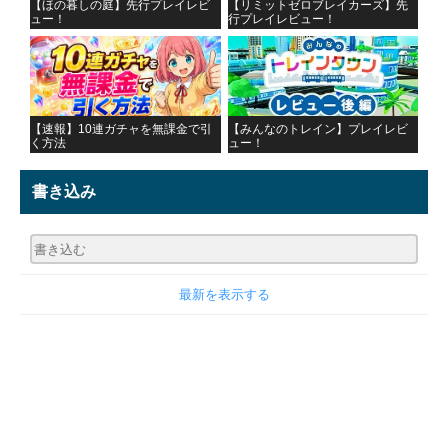
【ほの暮しの庭】先行プレイレビ
【リミットゼロブレイカーズ】先
ュー！
行プレイレビュー！
【速報】10連ガチャを無課金で引
【みんなのトレイン】プレイレビ
く方法
ュー！
書き込み
最新を表示する