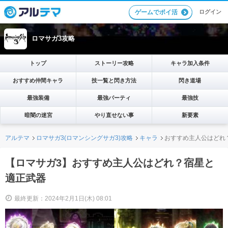
ログイン
ゲームでポイ活
ロマサガ3攻略
トップ
ストーリー攻略
キャラ加入条件
おすすめ仲間キャラ
技一覧と閃き方法
閃き道場
最強装備
最強パーティ
最強技
暗闇の迷宮
やり直せない事
新要素
アルテマ
ロマサガ3(ロマンシングサガ3)攻略
キャラ
おすすめ主人公はどれ
【ロマサガ3】おすすめ主人公はどれ？宿星と
適正武器
最終更新：2024年2月1日(木) 08:01