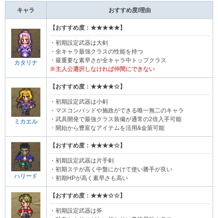
キャラ
おすすめ度/理由
【おすすめ度：★★★★★】
・初期設定武器は大剣
・全キャラ最強クラスの性能を持つ
・最重要な素早さが全キャラ中トップクラス
カタリナ
※主人公選択しなければ仲間にできない
【おすすめ度：★★★★☆】
・初期設定武器は小剣
・マスコンバッドや施政ができる唯一無二のキャラ
・武具開発で最強クラス装備が通常の2倍入手可能
ミカエル
・開始から豊富なアイテムを活用&金策可能
【おすすめ度：★★★★☆】
・初期設定武器は片手剣
・初期ステが高く中盤にかけて使い勝手が良い
ハリード
・初期HPが高く素早さも高い
【おすすめ度：★★★☆☆】
・初期設定武器は斧