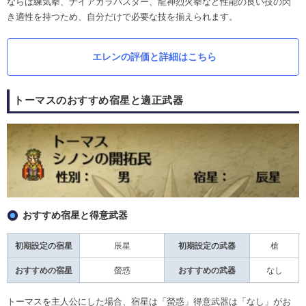
ならば練気拳、ナイアガラバスター、龍神烈火拳など性能の良い技の閃
き適性を持つため、自分だけで必要な技を揃えられます。
エレンの評価と詳細はこちら
トーマスのおすすめ宿星と適正武器
おすすめ宿星と得意武器
初期設定の宿星
辰星
初期設定の武器
槍
おすすめの宿星
螢惑
おすすめの武器
なし
トーマスを主人公にした場合、宿星は「螢惑」得意武器は「なし」がお