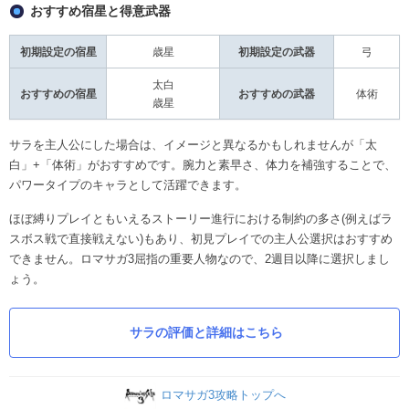
おすすめ宿星と得意武器
初期設定の宿星
歳星
初期設定の武器
弓
太白
おすすめの宿星
おすすめの武器
体術
歳星
サラを主人公にした場合は、イメージと異なるかもしれませんが「太
白」+「体術」がおすすめです。腕力と素早さ、体力を補強することで、
パワータイプのキャラとして活躍できます。
ほぼ縛りプレイともいえるストーリー進行における制約の多さ(例えばラ
スボス戦で直接戦えない)もあり、初見プレイでの主人公選択はおすすめ
できません。ロマサガ3屈指の重要人物なので、2週目以降に選択しまし
ょう。
サラの評価と詳細はこちら
ロマサガ3攻略トップへ