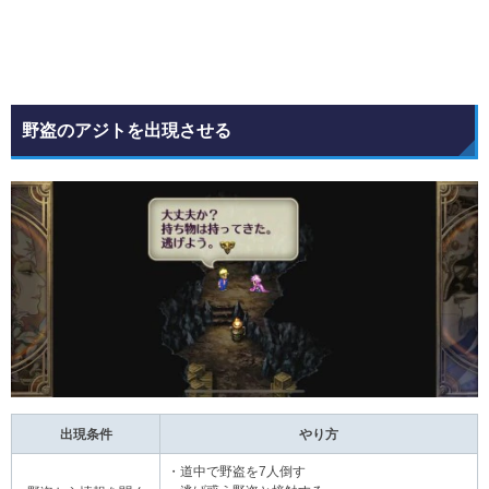
野盗のアジトを出現させる
出現条件
やり方
・道中で野盗を7人倒す