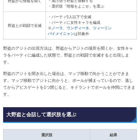
・逃げ惑う野盗と接触する
野盗から情報を聞く
・選択肢「情報をよこせ」を選ぶ
・パーティ5人以下で全滅
・パーティに女性キャラを編成
野盗との戦闘で全滅
※
ノーラ
、
ウンディーネ
、
ツィーリン
バイメイニャン
は対象外
野盗のアジトの出現方法は、野盗からアジトの場所を聞くか、女性キャ
ラをパーティに編成した状態で、野盗との戦闘で全滅すると出現しま
す。
野盗のアジトを聞き出した場合は、マップ移動で向かうことができま
す。マップ移動でアジトに向かうと、ポールが捕まっているので、逃し
てからアビスゲートを1つ閉じると、キドラントでポールを仲間にできま
す。
大野盗と会話して選択肢を選ぶ
選択肢
結果