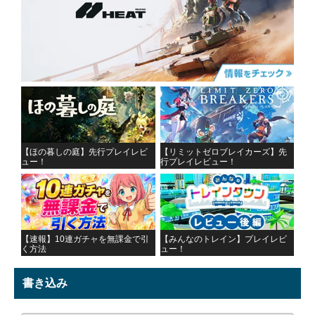
【ほの暮しの庭】先行プレイレビ
【リミットゼロブレイカーズ】先
ュー！
行プレイレビュー！
【速報】10連ガチャを無課金で引
【みんなのトレイン】プレイレビ
く方法
ュー！
書き込み