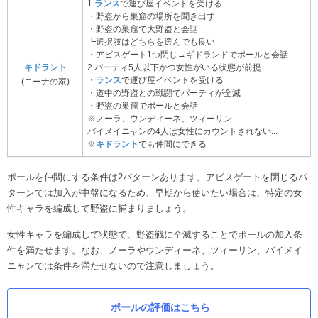
1.
ランス
で運び屋イベントを受ける
・野盗から巣窟の場所を聞き出す
・野盗の巣窟で大野盗と会話
┗選択肢はどちらを選んでも良い
・アビスゲート1つ閉じ→ギドランドでポールと会話
キドラント
2.パーティ5人以下かつ女性がいる状態が前提
・
ランス
で運び屋イベントを受ける
(ニーナの家)
・道中の野盗との戦闘でパーティが全滅
・野盗の巣窟でポールと会話
※ノーラ、ウンディーネ、ツィーリン
バイメイニャンの4人は女性にカウントされない...
※
キドラント
でも仲間にできる
ポールを仲間にする条件は2パターンあります。アビスゲートを閉じるパ
ターンでは加入が中盤になるため、早期から使いたい場合は、特定の女
性キャラを編成して野盗に捕まりましょう。
女性キャラを編成して状態で、野盗戦に全滅することでポールの加入条
件を満たせます。なお、ノーラやウンディーネ、ツィーリン、バイメイ
ニャンでは条件を満たせないので注意しましょう。
ポールの評価はこちら