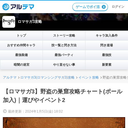
ログイン
ゲームでポイ活
ロマサガ3攻略
トップ
ストーリー攻略
キャラ加入条件
おすすめ仲間キャラ
技一覧と閃き方法
閃き道場
最強装備
最強パーティ
最強技
暗闇の迷宮
やり直せない事
新要素
アルテマ
ロマサガ3(ロマンシングサガ3)攻略
イベント攻略
野盗の巣窟攻略
【ロマサガ3】野盗の巣窟攻略チャート(ポール
加入)｜運びやイベント2
最終更新：2024年1月5日(金) 18:02