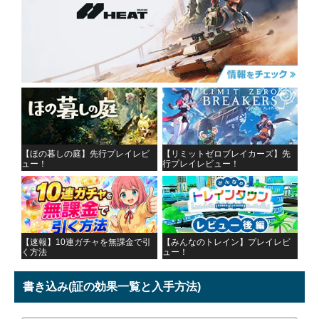
【ほの暮しの庭】先行プレイレビ
【リミットゼロブレイカーズ】先
ュー！
行プレイレビュー！
【速報】10連ガチャを無課金で引
【みんなのトレイン】プレイレビ
く方法
ュー！
書き込み
(証の効果一覧と入手方法)