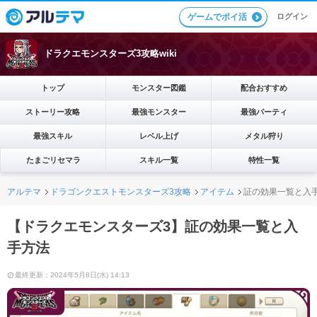
ログイン
ゲームでポイ活
ドラクエモンスターズ3攻略wiki
トップ
モンスター図鑑
配合おすすめ
ストーリー攻略
最強モンスター
最強パーティ
最強スキル
レベル上げ
メタル狩り
たまごリセマラ
スキル一覧
特性一覧
アルテマ
ドラゴンクエストモンスターズ3攻略
アイテム
証の効果一覧と入
【ドラクエモンスターズ3】証の効果一覧と入
手方法
最終更新：2024年5月8日(水) 14:13