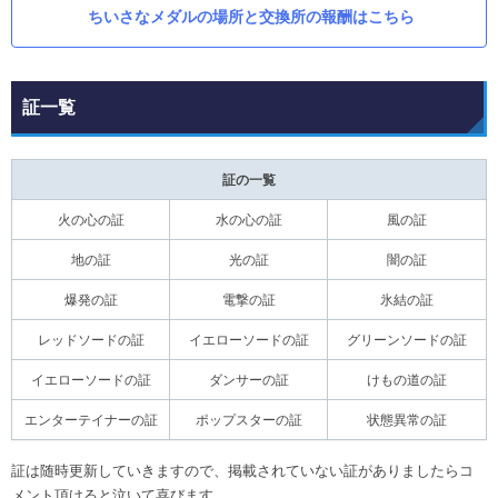
ちいさなメダルの場所と交換所の報酬はこちら
証一覧
証の一覧
火の心の証
水の心の証
風の証
地の証
光の証
闇の証
爆発の証
電撃の証
氷結の証
レッドソードの証
イエローソードの証
グリーンソードの証
イエローソードの証
ダンサーの証
けもの道の証
エンターテイナーの証
ポップスターの証
状態異常の証
証は随時更新していきますので、掲載されていない証がありましたらコ
メント頂けると泣いて喜びます。