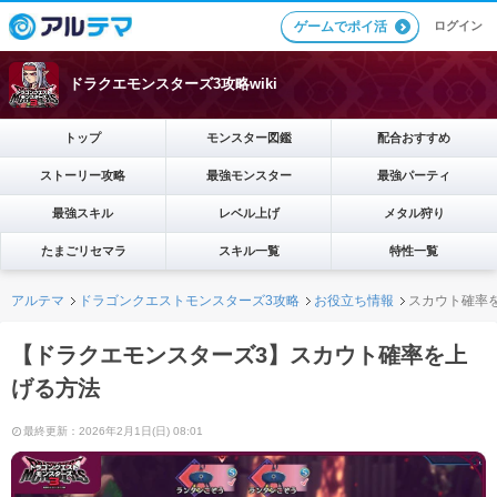
ログイン
ゲームでポイ活
ドラクエモンスターズ3攻略wiki
トップ
モンスター図鑑
配合おすすめ
ストーリー攻略
最強モンスター
最強パーティ
最強スキル
レベル上げ
メタル狩り
たまごリセマラ
スキル一覧
特性一覧
アルテマ
ドラゴンクエストモンスターズ3攻略
お役立ち情報
スカウト確率
【ドラクエモンスターズ3】スカウト確率を上
げる方法
最終更新：2026年2月1日(日) 08:01