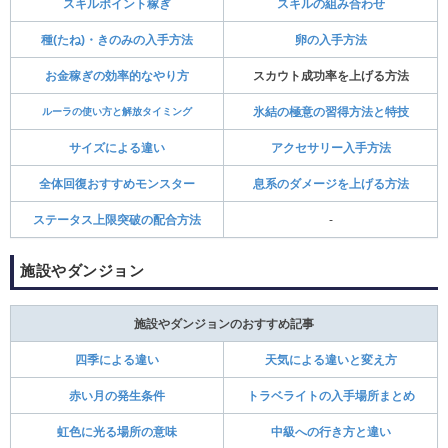
スキルポイント稼ぎ
スキルの組み合わせ
種(たね)・きのみの入手方法
卵の入手方法
お金稼ぎの効率的なやり方
スカウト成功率を上げる方法
ルーラの使い方と解放タイミング
氷結の極意の習得方法と特技
サイズによる違い
アクセサリー入手方法
全体回復おすすめモンスター
息系のダメージを上げる方法
ステータス上限突破の配合方法
‐
施設やダンジョン
施設やダンジョンのおすすめ記事
四季による違い
天気による違いと変え方
赤い月の発生条件
トラベライトの入手場所まとめ
虹色に光る場所の意味
中級への行き方と違い