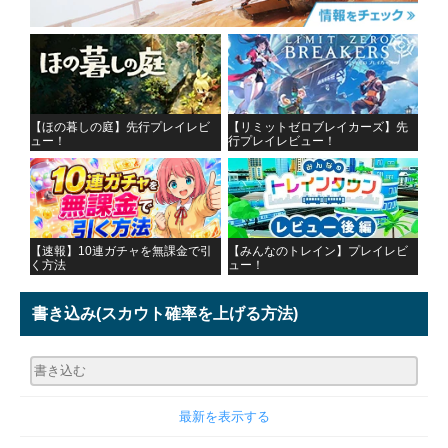
【ほの暮しの庭】先行プレイレビ
【リミットゼロブレイカーズ】先
ュー！
行プレイレビュー！
【速報】10連ガチャを無課金で引
【みんなのトレイン】プレイレビ
く方法
ュー！
書き込み
(スカウト確率を上げる方法)
最新を表示する