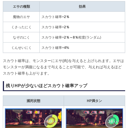
エサの種類
効果
魔物のエサ
スカウト確率+
2％
くさったにく
スカウト確率+
2％
なぞのにく
スカウト確率+
2％～8％
程度(ランダム)
くんせいにく
スカウト確率+
4%
スカウト確率は、モンスターにエサ(肉)を与えると上げられます。エサは
モンスターが満腹になるまで与えることが可能で、与えれば与えるほど
スカウト確率も上がります。
残りHPが少ないほどスカウト確率アップ
瀕死状態
HP満タン