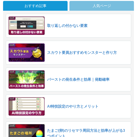
おすすめ記事
人気ページ
取り返しの付かない要素
スカウト要員おすすめモンスターと作り方
バーストの発生条件と効果｜発動確率
AI特技設定のやり方とメリット
たまご(卵)のリセマラ周回方法と効率が上がる3
つポイント