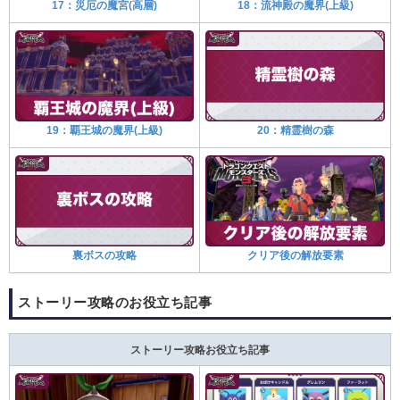
17：災厄の魔宮(高層)
18：流神殿の魔界(上級)
19：覇王城の魔界(上級)
20：精霊樹の森
裏ボスの攻略
クリア後の解放要素
ストーリー攻略のお役立ち記事
ストーリー攻略お役立ち記事