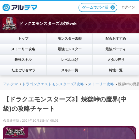
ログイン
ゲームでポイ活
ドラクエモンスターズ3攻略wiki
トップ
モンスター図鑑
配合おすすめ
ストーリー攻略
最強モンスター
最強パーティ
最強スキル
レベル上げ
メタル狩り
たまごリセマラ
スキル一覧
特性一覧
アルテマ
ドラゴンクエストモンスターズ3攻略
ストーリー攻略
煉獄峠の魔界
【ドラクエモンスターズ3】煉獄峠の魔界(中
級)の攻略チャート
最終更新：2024年10月1日(火) 08:01