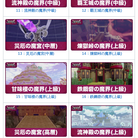
11：流神殿の魔界(中級)
12：覇王城の魔界(中級)
13：災厄の魔宮(中層)
14：煉獄峠の魔界(上級)
15：甘味楼の魔界(上級)
16：鉄鋼砦の魔界(上級)