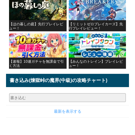
【ほの暮しの庭】先行プレイレビ
【リミットゼロブレイカーズ】先
ュー！
行プレイレビュー！
【速報】10連ガチャを無課金で引
【みんなのトレイン】プレイレビ
く方法
ュー！
書き込み
(煉獄峠の魔界(中級)の攻略チャート)
最新を表示する