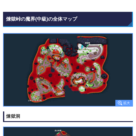
煉獄峠の魔界(中級)の全体マップ
煉獄洞