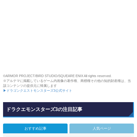
©ARMOR PROJECT/BIRD STUDIO/SQUEARE ENIX All rights reserved.
※アルテマに掲載しているゲーム内画像の著作権、商標権その他の知的財産権は、当
該コンテンツの提供元に帰属します
▶ドラゴンクエストモンスターズ3公式サイト
ドラクエモンスターズ3の注目記事
おすすめ記事
人気ページ