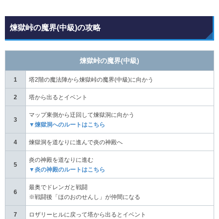
煉獄峠の魔界(中級)の攻略
煉獄峠の魔界(中級)
1
塔2階の魔法陣から煉獄峠の魔界(中級)に向かう
2
塔から出るとイベント
マップ東側から迂回して煉獄洞に向かう
3
▼煉獄洞へのルートはこちら
4
煉獄洞を道なりに進んで炎の神殿へ
炎の神殿を道なりに進む
5
▼炎の神殿のルートはこちら
最奥でドレンガと戦闘
6
※戦闘後「ほのおのせんし」が仲間になる
7
ロザリーヒルに戻って塔から出るとイベント