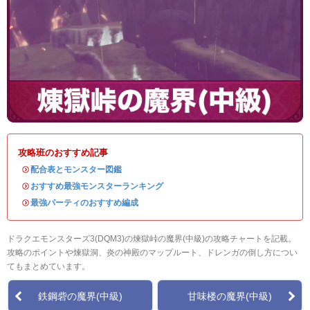
攻略班のおすすめ記事
・
配合表とモンスター図鑑
・
おすすめ最強モンスターランキング
・
最強パーティのおすすめ編成
ドラクエモンスターズ3(DQM3)の煉獄峠の魔界(中級)の攻略チャートを記載。
攻略のポイントや煉獄洞、炎の神殿のマップルート、ドレンガの倒し方につい
てもまとめています。
鉄鋼砦の魔界(中級)
甘味楼の魔界(中級)