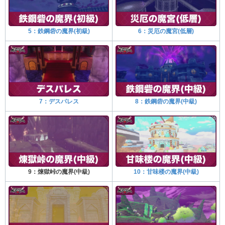
5：鉄鋼砦の魔界(初級)
6：災厄の魔宮(低層)
7：デスパレス
8：鉄鋼砦の魔界(中級)
9：煉獄峠の魔界(中級)
10：甘味楼の魔界(中級)