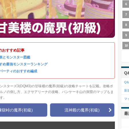
のおすすめ記事
表とモンスター図鑑
すめ最強モンスターランキング
パーティのおすすめ編成
Q
Q&
ンスターズ3(DQM3)の甘味楼の魔界(初級)の攻略チャートを記載。攻略ポ
新
ルノの倒し方、エクサアリーナの攻略、パンケーキ山の洞窟のマップもま
す。
マ
煉獄峠の魔界(初級)
流神殿の魔界(初級)
最