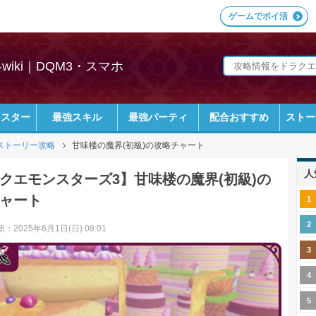
ゲームでポイ活
iki｜DQM3・スマホ
ンスター
最強スキル
最強パーティ
配合おすすめ
ストー
ストーリー攻略
甘味楼の魔界(初級)の攻略チャート
人
クエモンスターズ3】甘味楼の魔界(初級)の
ャート
：2025年6月1日(日) 08:01