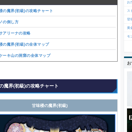
お
楼の魔界(初級)の攻略チャート
ス
登
ノの倒し方
黄
サアリーナの攻略
モ
楼の魔界(初級)の全体マップ
ケーキ山の洞窟の全体マップ
お
の魔界(初級)の攻略チャート
甘味楼の魔界(初級)