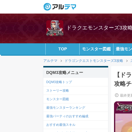
ドラクエモンスターズ3攻略w
TOP
モンスター図鑑
最強モ
アルテマ
ドラゴンクエストモンスターズ3攻略
DQM3攻略メニュー
【ドラ
DQM3攻略トップ
攻略チ
ストーリー攻略
最終更新
モンスター図鑑
最強モンスターランキング
最強パーティのおすすめ編成
おすすめ最強スキル