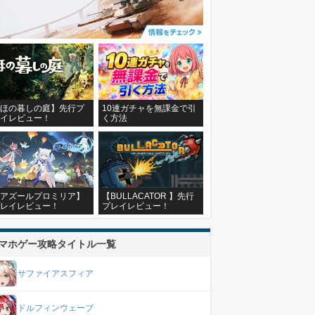
ほの暮しの庭】先行プ
10連ガチャを無課金で引
イレビュー！
く方法
アズールプロミリア】
【BULLACATOR 】先行
レイレビュー！
プレイレビュー！
マホゲー攻略タイトル一覧
サファイアスフィア
ドルフィンウェーブ