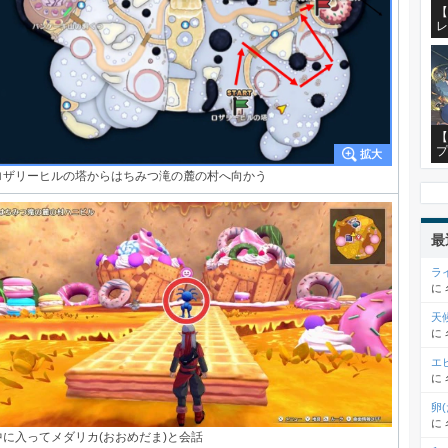
【
レ
【
プ
ロザリーヒルの塔からはちみつ滝の麓の村へ向かう
最
ラ
に
天
に
エ
に
卵
に
中に入ってメダリカ(おおめだま)と会話