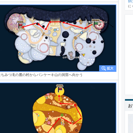
卵
に
はちみつ滝の麓の村からパンケーキ山の洞窟へ向かう
お