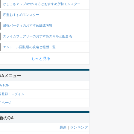
かしこさアップ4の作り方とおすすめ所持モンスター
序盤おすすめモンスター
最強パーティのおすすめ編成考察
スライムフェアリーのおすすめスキルと配合表
エンドール闘技場の攻略と報酬一覧
もっと見る
&Aメニュー
A TOP
規登録・ログイン
イページ
新のQA
最新
|
ランキング