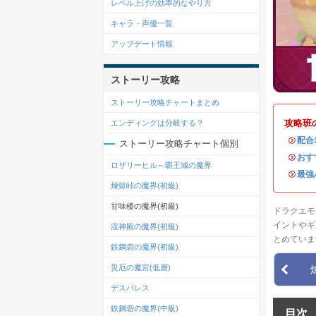
レベル上げの効率的なやり方
キャラ・声優一覧
アップデート情報
ストーリー攻略
ストーリー攻略チャートまとめ
攻略班
エンディングは分岐する？
・
配合
ストーリー攻略チャート個別
・
おす
ロザリーヒル～覇王城の魔界
・
最強
煉獄峠の魔界(初級)
甘味楼の魔界(初級)
ドラクエモ
イントやギ
流神殿の魔界(初級)
とめていま
鉄鋼砦の魔界(初級)
災厄の魔宮(低層)
デスパレス
鉄鋼砦の魔界(中級)
目次