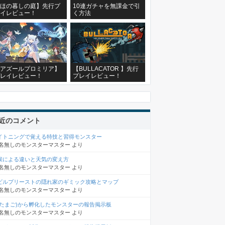
ほの暮しの庭】先行プ
10連ガチャを無課金で引
イレビュー！
く方法
アズールプロミリア】
【BULLACATOR 】先行
レイレビュー！
プレイレビュー！
近のコメント
イトニングで覚える特技と習得モンスター
名無しのモンスターマスター
より
候による違いと天気の変え方
名無しのモンスターマスター
より
ビルプリーストの隠れ家のギミック攻略とマップ
名無しのモンスターマスター
より
(たまご)から孵化したモンスターの報告掲示板
名無しのモンスターマスター
より