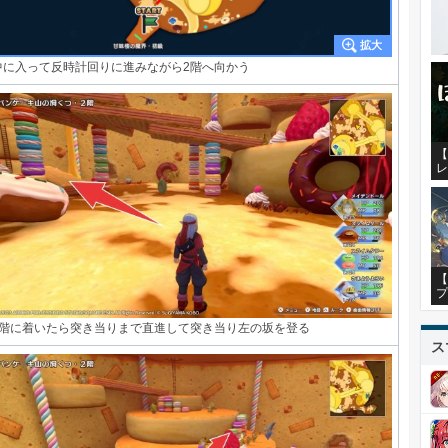
中に入って反時計回りに進みながら2階へ向かう
【
レ
【
プ
2階に着いたら突き当りまで直進して突き当り左の坂を登る
ス