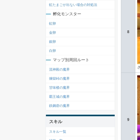
虹たまごが出ない場合の対処法
孵化モンスター
虹卵
8
金卵
銀卵
白卵
マップ別周回ルート
流神殿の魔界
煉獄峠の魔界
甘味楼の魔界
覇王城の魔界
鉄鋼砦の魔界
9
スキル
スキル一覧