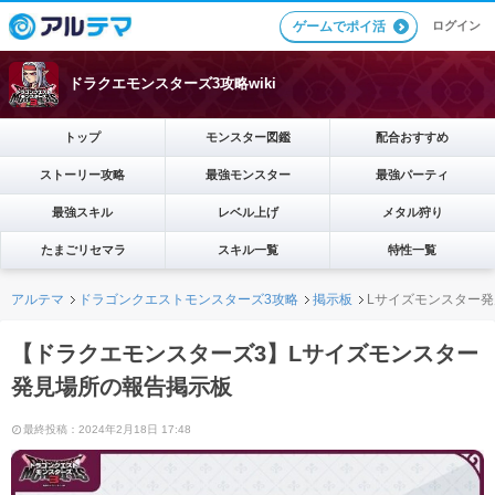
ログイン
ゲームでポイ活
ドラクエモンスターズ3攻略wiki
トップ
モンスター図鑑
配合おすすめ
ストーリー攻略
最強モンスター
最強パーティ
最強スキル
レベル上げ
メタル狩り
たまごリセマラ
スキル一覧
特性一覧
アルテマ
ドラゴンクエストモンスターズ3攻略
掲示板
Lサイズモンスター
【ドラクエモンスターズ3】Lサイズモンスター
発見場所の報告掲示板
最終投稿：2024年2月18日 17:48