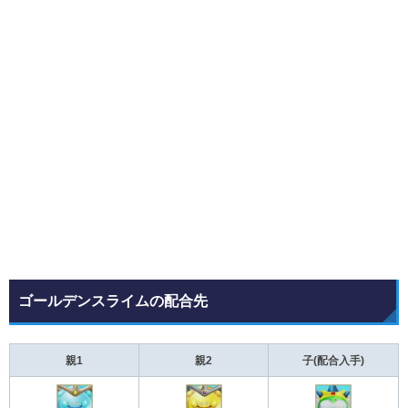
シーゴーレム
No.315
配 合
しぜん系
×
ぶっしつ系
※
どちらかDランク
ストーンマン
No.317
配 合
チョコゴーレム
×
ストーンスライム
ゴールデンスライムの配合先
親1
親2
子(配合入手)