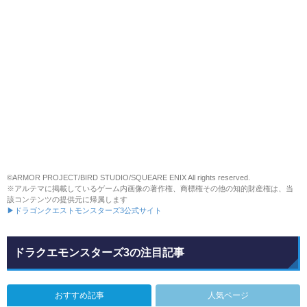
©ARMOR PROJECT/BIRD STUDIO/SQUEARE ENIX All rights reserved.
※アルテマに掲載しているゲーム内画像の著作権、商標権その他の知的財産権は、当
該コンテンツの提供元に帰属します
▶ドラゴンクエストモンスターズ3公式サイト
ドラクエモンスターズ3の注目記事
おすすめ記事
人気ページ