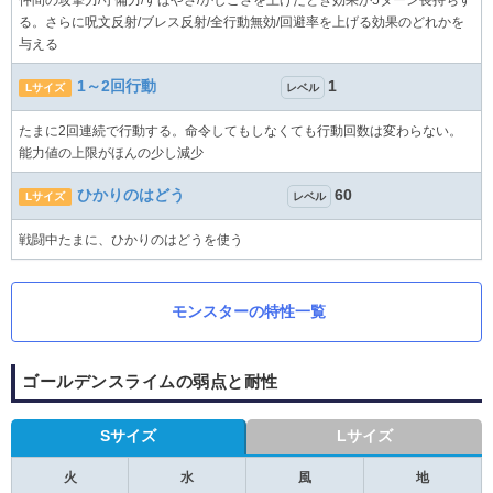
る。さらに呪文反射/ブレス反射/全行動無効/回避率を上げる効果のどれかを
与える
1～2回行動
1
Lサイズ
レベル
たまに2回連続で行動する。命令してもしなくても行動回数は変わらない。
能力値の上限がほんの少し減少
ひかりのはどう
60
Lサイズ
レベル
戦闘中たまに、ひかりのはどうを使う
モンスターの特性一覧
ゴールデンスライムの弱点と耐性
Sサイズ
Lサイズ
火
水
風
地