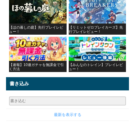
【ほの暮しの庭】先行プレイレビ
【リミットゼロブレイカーズ】先
ュー！
行プレイレビュー！
【速報】10連ガチャを無課金で引
【みんなのトレイン】プレイレビ
く方法
ュー！
書き込み
最新を表示する