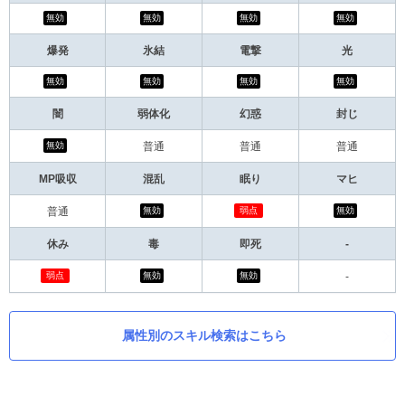
無効
無効
無効
無効
爆発
氷結
電撃
光
無効
無効
無効
無効
闇
弱体化
幻惑
封じ
無効
普通
普通
普通
MP吸収
混乱
眠り
マヒ
無効
弱点
無効
普通
休み
毒
即死
-
弱点
無効
無効
-
属性別のスキル検索はこちら