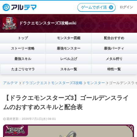
ログイン
ゲームでポイ活
ドラクエモンスターズ3攻略wiki
トップ
モンスター図鑑
配合おすすめ
ストーリー攻略
最強モンスター
最強パーティ
最強スキル
レベル上げ
メタル狩り
たまごリセマラ
スキル一覧
特性一覧
アルテマ
ドラゴンクエストモンスターズ3攻略
モンスター
ゴールデンスラ
【ドラクエモンスターズ3】ゴールデンスライ
ムのおすすめスキルと配合表
最終更新：2026年7月1日(水) 08:01