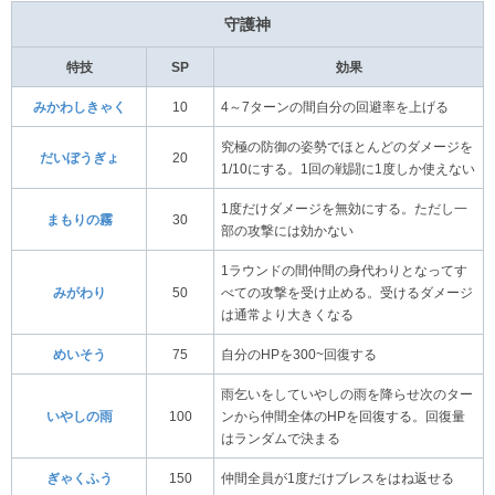
守護神
特技
SP
効果
みかわしきゃく
10
4～7ターンの間自分の回避率を上げる
究極の防御の姿勢でほとんどのダメージを
だいぼうぎょ
20
1/10にする。1回の戦闘に1度しか使えない
1度だけダメージを無効にする。ただし一
まもりの霧
30
部の攻撃には効かない
1ラウンドの間仲間の身代わりとなってす
みがわり
50
べての攻撃を受け止める。受けるダメージ
は通常より大きくなる
めいそう
75
自分のHPを300~回復する
雨乞いをしていやしの雨を降らせ次のター
いやしの雨
100
ンから仲間全体のHPを回復する。回復量
はランダムで決まる
ぎゃくふう
150
仲間全員が1度だけブレスをはね返せる