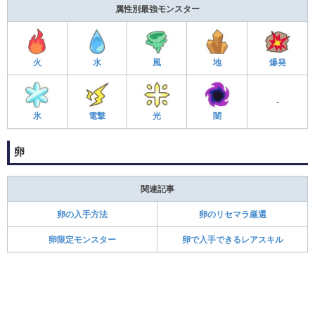
属性別最強モンスター
火
水
風
地
爆発
-
氷
電撃
光
闇
卵
関連記事
卵の入手方法
卵のリセマラ厳選
卵限定モンスター
卵で入手できるレアスキル