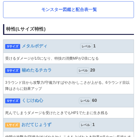
モンスター図鑑と配合表一覧
特性(Lサイズ特性)
メタルボディ
1
Sサイズ
レベル
受けるダメージが1/3になり、特技の消費MPが2倍になる
秘めたるチカラ
20
Sサイズ
レベル
3ラウンド目から攻撃力/守備力/すばやさ/かしこさが上がる。6ラウンド目以
降はさらに効果アップ
くじけぬ心
60
Sサイズ
レベル
死んでしまうダメージを受けたときでもHP1でたまに生き残る
おだてじょうず
1
Lサイズ
レベル
仲間の攻撃力/守備力/すばやさ/かしこさを上げたとき効果が5ターン長持ちす