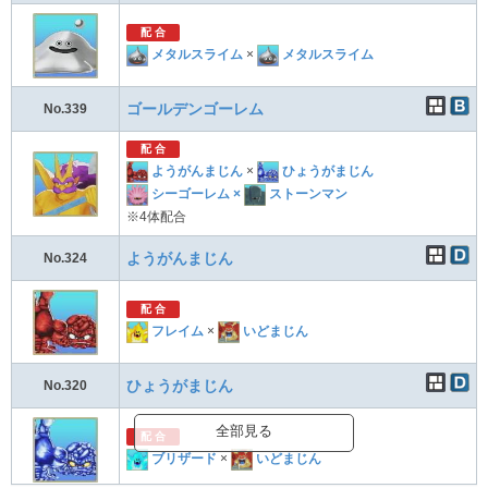
配 合
メタルスライム
×
メタルスライム
ゴールデンゴーレム
No.339
配 合
ようがんまじん
×
ひょうがまじん
シーゴーレム
×
ストーンマン
※4体配合
ようがんまじん
No.324
配 合
フレイム
×
いどまじん
ひょうがまじん
No.320
全部見る
配 合
ブリザード
×
いどまじん