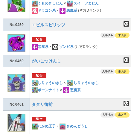
くものきょじん
×
スイーツまじん
ドラゴン系
×
悪魔系
(片方Dランク)
エビルスピリッツ
No.0459
入手済み
未入手
配 合
悪魔系
×
ゾンビ系
(片方Dランク)
がいこつけんし
No.0460
入手済み
未入手
配 合
しりょうのきし
×
しりょうのきし
ボーンナイト
×
悪魔系
タタリ御前
No.0461
入手済み
未入手
配 合
わかめ王子
×
きめんどうし