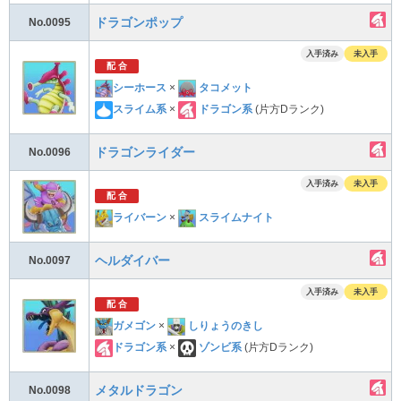
ドラゴンポップ
No.0095
入手済み
未入手
配 合
シーホース
×
タコメット
スライム系
×
ドラゴン系
(片方Dランク)
ドラゴンライダー
No.0096
入手済み
未入手
配 合
ライバーン
×
スライムナイト
ヘルダイバー
No.0097
入手済み
未入手
配 合
ガメゴン
×
しりょうのきし
ドラゴン系
×
ゾンビ系
(片方Dランク)
メタルドラゴン
No.0098