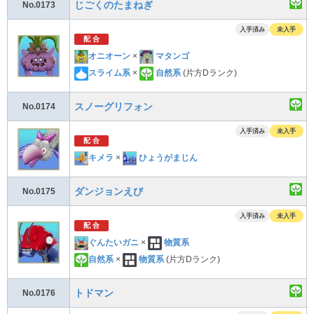
じごくのたまねぎ
No.0173
入手済み
未入手
配 合
オニオーン
×
マタンゴ
スライム系
×
自然系
(片方Dランク)
スノーグリフォン
No.0174
入手済み
未入手
配 合
キメラ
×
ひょうがまじん
ダンジョンえび
No.0175
入手済み
未入手
配 合
ぐんたいガニ
×
物質系
自然系
×
物質系
(片方Dランク)
トドマン
No.0176