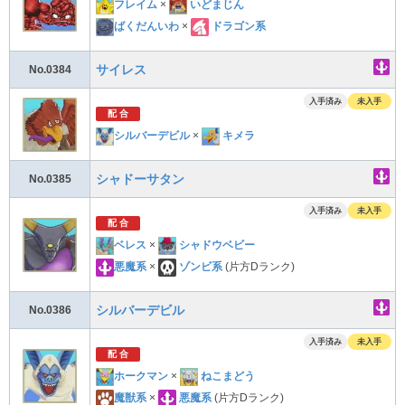
フレイム
×
いどまじん
ばくだんいわ
×
ドラゴン系
サイレス
No.0384
入手済み
未入手
配 合
シルバーデビル
×
キメラ
シャドーサタン
No.0385
入手済み
未入手
配 合
ベレス
×
シャドウベビー
悪魔系
×
ゾンビ系
(片方Dランク)
シルバーデビル
No.0386
入手済み
未入手
配 合
ホークマン
×
ねこまどう
魔獣系
×
悪魔系
(片方Dランク)