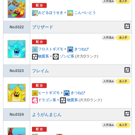
入手済み
未入手
配 合
おどるほうせき
×
こんぺいとう
ブリザード
No.0322
入手済み
未入手
配 合
フロストギズモ
×
きつねび
物質系
×
ゾンビ系
(片方Dランク)
フレイム
No.0323
入手済み
未入手
配 合
ヒートギズモ
×
きつねび
ドラゴン系
×
物質系
(片方Dランク)
ようがんまじん
No.0324
入手済み
未入手
配 合