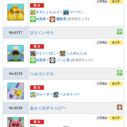
入手済み
未入手
配 合
ギガントヒルズ
×
マーマン
自然系
×
魔獣系
(片方Dランク)
ひとくいそう
No.0177
入手済み
未入手
配 合
ひとくいばこ
×
じんめんじゅ
自然系
×
ゾンビ系
(片方Dランク)
ヘルコンドル
No.0178
入手済み
未入手
配 合
ガルーダ
×
ヘルダイバー
あらくれチャッピー
No.0239
入手済み
未入手
配 合