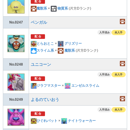
配 合
魔獣系
×
物質系
(片方Dランク)
ベンガル
No.0247
入手済み
未入手
配 合
とらおとこ
×
グリズリー
スライム系
×
魔獣系
(片方Dランク)
ユニコーン
No.0248
入手済み
未入手
配 合
ジラフマスター
×
エンゼルスライム
よるのていおう
No.0249
入手済み
未入手
配 合
ひぐれバット
×
ナイトウォーカー