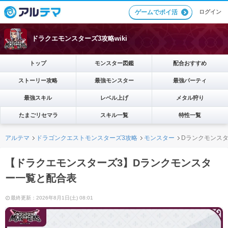
ログイン
ゲームでポイ活
ドラクエモンスターズ3攻略wiki
トップ
モンスター図鑑
配合おすすめ
ストーリー攻略
最強モンスター
最強パーティ
最強スキル
レベル上げ
メタル狩り
たまごリセマラ
スキル一覧
特性一覧
アルテマ
ドラゴンクエストモンスターズ3攻略
モンスター
Dランクモンス
【ドラクエモンスターズ3】Dランクモンスタ
ー一覧と配合表
最終更新：2026年8月1日(土) 08:01