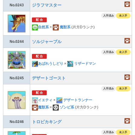
ジラフマスター
No.0243
入手済み
未入手
配 合
自然系
×
魔獣系
(片方Dランク)
ソルジャーブル
No.0244
入手済み
未入手
配 合
あばれうしどり
×
リザードマン
デザートゴースト
No.0245
入手済み
未入手
配 合
イエティ
×
デザートランナー
魔獣系
×
ゾンビ系
(片方Dランク)
トロピカキング
No.0246
入手済み
未入手