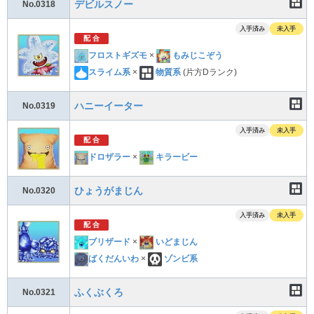
デビルスノー
No.0318
入手済み
未入手
配 合
フロストギズモ
×
もみじこぞう
スライム系
×
物質系
(片方Dランク)
ハニーイーター
No.0319
入手済み
未入手
配 合
ドロザラー
×
キラービー
ひょうがまじん
No.0320
入手済み
未入手
配 合
ブリザード
×
いどまじん
ばくだんいわ
×
ゾンビ系
ふくぶくろ
No.0321