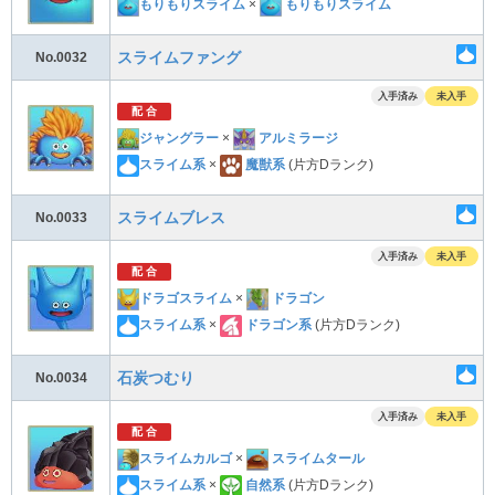
もりもりスライム
×
もりもりスライム
スライムファング
No.0032
入手済み
未入手
配 合
ジャングラー
×
アルミラージ
スライム系
×
魔獣系
(片方Dランク)
スライムブレス
No.0033
入手済み
未入手
配 合
ドラゴスライム
×
ドラゴン
スライム系
×
ドラゴン系
(片方Dランク)
石炭つむり
No.0034
入手済み
未入手
配 合
スライムカルゴ
×
スライムタール
スライム系
×
自然系
(片方Dランク)