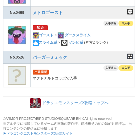
メトロゴースト
No.0469
入手済み
未入手
配 合
ゴースト
×
ダークスライム
スライム系
×
ゾンビ系
(片方Dランク)
バーガーミミック
No.0526
入手済み
未入手
出現場所
マクドナルドコラボで入手
ドラクエモンスターズ3攻略トップへ
©ARMOR PROJECT/BIRD STUDIO/SQUEARE ENIX All rights reserved.
※アルテマに掲載しているゲーム内画像の著作権、商標権その他の知的財産権は、当
該コンテンツの提供元に帰属します
▶ドラゴンクエストモンスターズ3公式サイト