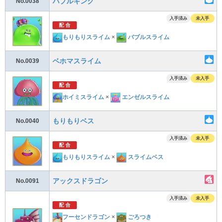
バブルキング
No.0038
入手済み
未入手
配 合
もりもりスライム
×
バブルスライム
ベホマスライム
No.0039
入手済み
未入手
配 合
ホイミスライム
×
エンゼルスライム
もりもりベス
No.0040
入手済み
未入手
配 合
もりもりスライム
×
スライムベス
アックスドラゴン
No.0091
入手済み
未入手
配 合
フーセンドラゴン
×
ごろつき