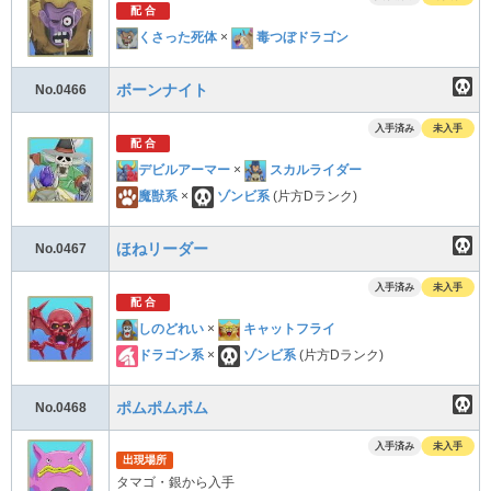
配 合
くさった死体
×
毒つぼドラゴン
ボーンナイト
No.0466
入手済み
未入手
配 合
デビルアーマー
×
スカルライダー
魔獣系
×
ゾンビ系
(片方Dランク)
ほねリーダー
No.0467
入手済み
未入手
配 合
しのどれい
×
キャットフライ
ドラゴン系
×
ゾンビ系
(片方Dランク)
ポムポムボム
No.0468
入手済み
未入手
出現場所
タマゴ・銀から入手