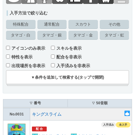
入手方法で絞り込む
特殊配合
通常配合
スカウト
その他
タマゴ・白
タマゴ・銀
タマゴ・金
タマゴ・虹
アイコンのみ表示
スキルを表示
特性を表示
配合を非表示
出現場所を非表示
入手済みを非表示
▼条件を追加して検索する(タップで開閉)
番号
50音順
▽
▽
キングスライム
No.0031
入手済み
未入手
配 合