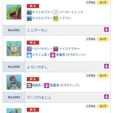
入手済み
未入手
配 合
サイクロプス
×
バーガーミミック
サイクロプス
×
トドマン
ミニデーモン
No.0391
入手済み
未入手
配 合
ベビーサタン
×
メイジドラキー
スライム系
×
悪魔系
(片方Dランク)
よろいのきし
No.0392
入手済み
未入手
配 合
物質系
×
悪魔系
(片方Dランク)
ランプのまじん
No.0393
入手済み
未入手
配 合