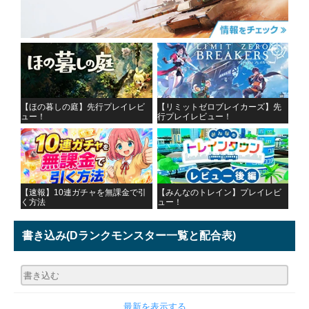
【ほの暮しの庭】先行プレイレビ
【リミットゼロブレイカーズ】先
ュー！
行プレイレビュー！
【速報】10連ガチャを無課金で引
【みんなのトレイン】プレイレビ
く方法
ュー！
書き込み
(Dランクモンスター一覧と配合表)
最新を表示する