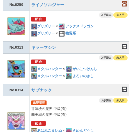
ライノソルジャー
No.0250
入手済み
未入手
配 合
グリズリー
×
アックスドラゴン
グリズリー
×
物質系
キラーマシン
No.0313
入手済み
未入手
配 合
メタルハンター
×
がいこつけんし
メタルハンター
×
よろいのきし
サブナック
No.0314
入手済み
未入手
出現場所
甘味楼の魔界-中級(春)
覇王城の魔界-中級(春)
配 合
あばれこまいぬ
×
きめんどうし