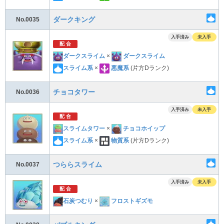
ダークキング
No.0035
入手済み
未入手
配 合
ダークスライム
×
ダークスライム
スライム系
×
悪魔系
(片方Dランク)
チョコタワー
No.0036
入手済み
未入手
配 合
スライムタワー
×
チョコホイップ
スライム系
×
物質系
(片方Dランク)
つららスライム
No.0037
入手済み
未入手
配 合
石炭つむり
×
フロストギズモ