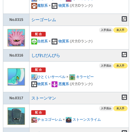
魔獣系
×
物質系
(片方Dランク)
シーゴーレム
No.0315
入手済み
未入手
配 合
自然系
×
物質系
(片方Dランク)
しびれだんびら
No.0316
入手済み
未入手
配 合
ひとくいサーベル
×
キラービー
物質系
×
悪魔系
(片方Dランク)
ストーンマン
No.0317
入手済み
未入手
配 合
チョコゴーレム
×
ストーンスライム