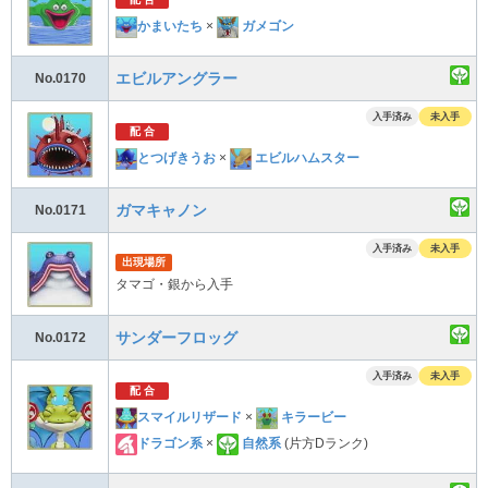
かまいたち
×
ガメゴン
エビルアングラー
No.0170
入手済み
未入手
配 合
とつげきうお
×
エビルハムスター
ガマキャノン
No.0171
入手済み
未入手
出現場所
タマゴ・銀から入手
サンダーフロッグ
No.0172
入手済み
未入手
配 合
スマイルリザード
×
キラービー
ドラゴン系
×
自然系
(片方Dランク)