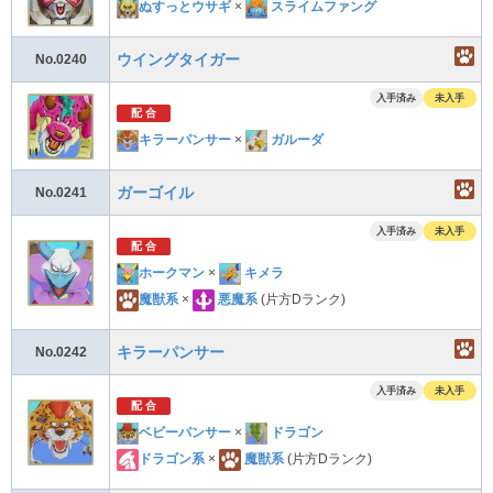
ぬすっとウサギ
×
スライムファング
ウイングタイガー
No.0240
入手済み
未入手
配 合
キラーパンサー
×
ガルーダ
ガーゴイル
No.0241
入手済み
未入手
配 合
ホークマン
×
キメラ
魔獣系
×
悪魔系
(片方Dランク)
キラーパンサー
No.0242
入手済み
未入手
配 合
ベビーパンサー
×
ドラゴン
ドラゴン系
×
魔獣系
(片方Dランク)