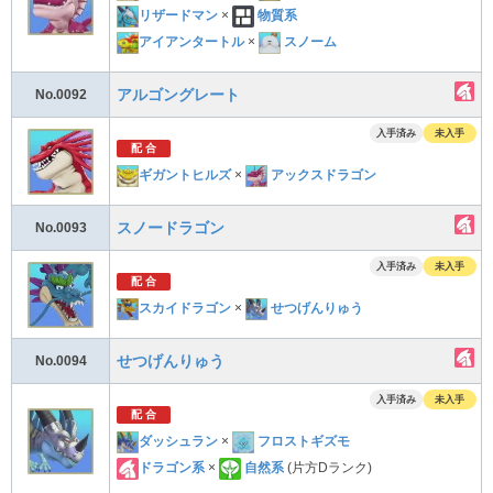
リザードマン
×
物質系
アイアンタートル
×
スノーム
アルゴングレート
No.0092
入手済み
未入手
配 合
ギガントヒルズ
×
アックスドラゴン
スノードラゴン
No.0093
入手済み
未入手
配 合
スカイドラゴン
×
せつげんりゅう
せつげんりゅう
No.0094
入手済み
未入手
配 合
ダッシュラン
×
フロストギズモ
ドラゴン系
×
自然系
(片方Dランク)