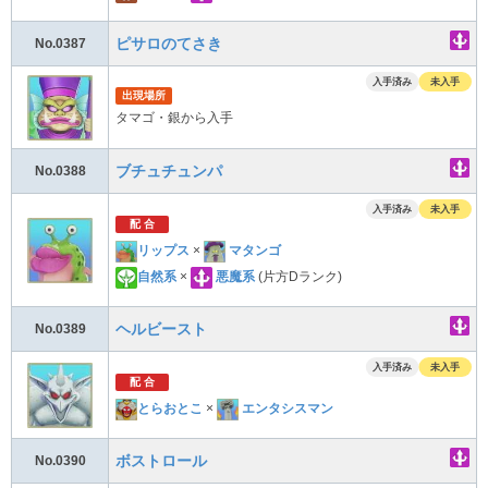
ピサロのてさき
No.0387
入手済み
未入手
出現場所
タマゴ・銀から入手
ブチュチュンパ
No.0388
入手済み
未入手
配 合
リップス
×
マタンゴ
自然系
×
悪魔系
(片方Dランク)
ヘルビースト
No.0389
入手済み
未入手
配 合
とらおとこ
×
エンタシスマン
ボストロール
No.0390