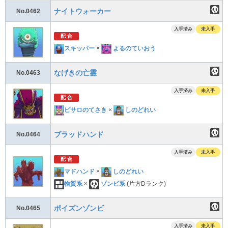
ナイトウォーカー
No.0462
入手済み
未入手
配 合
スキッパー
×
よるのていおう
なげきの亡霊
No.0463
入手済み
未入手
配 合
ピサロのてさき
×
しのどれい
ブラッドハンド
No.0464
入手済み
未入手
配 合
マドハンド
×
しのどれい
物質系
×
ゾンビ系
(片方Dランク)
ポイズンゾンビ
No.0465
入手済み
未入手