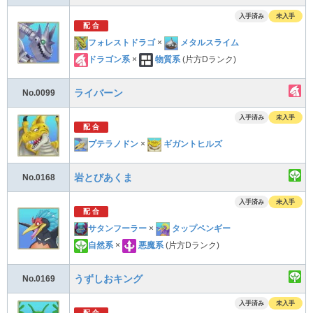
入手済み
未入手
配 合
フォレストドラゴ
×
メタルスライム
ドラゴン系
×
物質系
(片方Dランク)
ライバーン
No.0099
入手済み
未入手
配 合
プテラノドン
×
ギガントヒルズ
岩とびあくま
No.0168
入手済み
未入手
配 合
サタンフーラー
×
タップペンギー
自然系
×
悪魔系
(片方Dランク)
うずしおキング
No.0169
入手済み
未入手
配 合