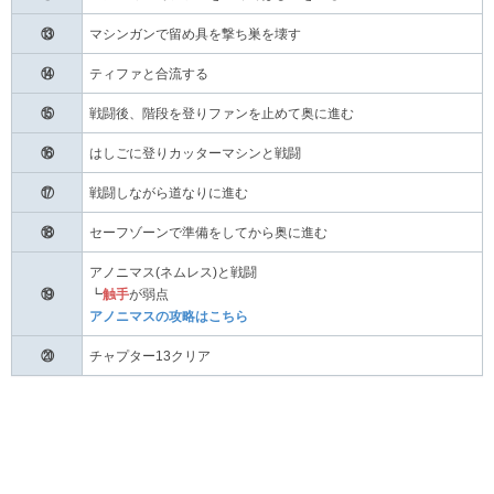
⑬
マシンガンで留め具を撃ち巣を壊す
⑭
ティファと合流する
⑮
戦闘後、階段を登りファンを止めて奥に進む
⑯
はしごに登りカッターマシンと戦闘
⑰
戦闘しながら道なりに進む
⑱
セーフゾーンで準備をしてから奥に進む
アノニマス(ネムレス)と戦闘
⑲
┗
触手
が弱点
アノニマスの攻略はこちら
⑳
チャプター13クリア