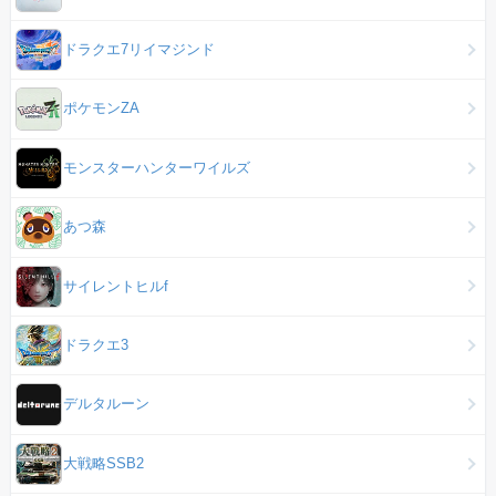
ドラクエ7リイマジンド
ポケモンZA
モンスターハンターワイルズ
あつ森
サイレントヒルf
ドラクエ3
デルタルーン
大戦略SSB2