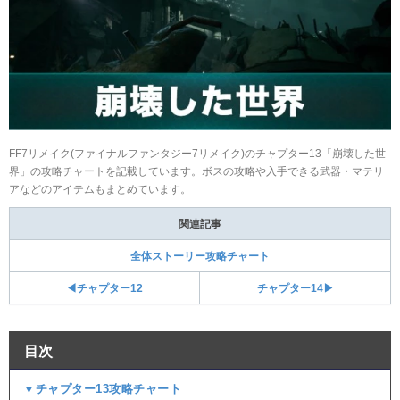
FF7リメイク(ファイナルファンタジー7リメイク)のチャプター13「崩壊した世
界」の攻略チャートを記載しています。ボスの攻略や入手できる武器・マテリ
アなどのアイテムもまとめています。
関連記事
全体ストーリー攻略チャート
◀チャプター12
チャプター14▶
目次
▼チャプター13攻略チャート