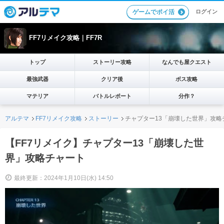
ログイン
ゲームでポイ活
FF7リメイク攻略｜FF7R
トップ
ストーリー攻略
なんでも屋クエスト
最強武器
クリア後
ボス攻略
マテリア
バトルレポート
分作？
アルテマ
FF7リメイク攻略
ストーリー
チャプター13「崩壊した世界」攻略
【FF7リメイク】チャプター13「崩壊した世
界」攻略チャート
最終更新：2024年1月10日(水) 14:50