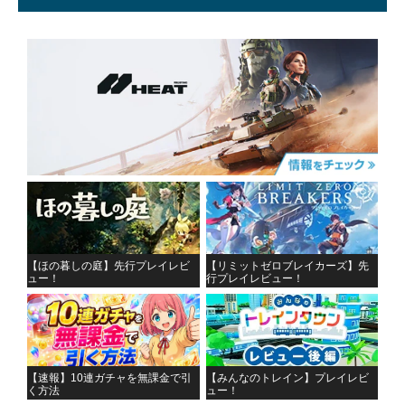
【ほの暮しの庭】先行プレイレビ
【リミットゼロブレイカーズ】先
ュー！
行プレイレビュー！
【速報】10連ガチャを無課金で引
【みんなのトレイン】プレイレビ
く方法
ュー！