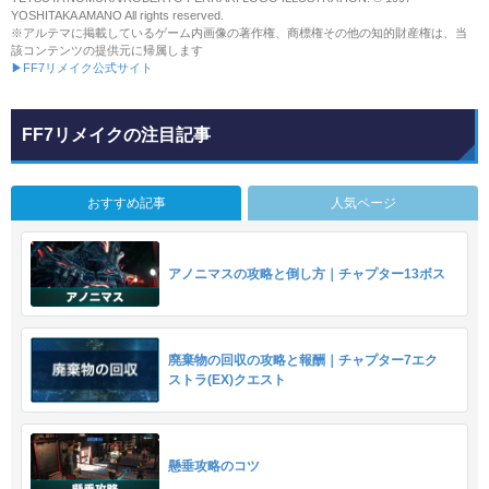
YOSHITAKA AMANO All rights reserved.
※アルテマに掲載しているゲーム内画像の著作権、商標権その他の知的財産権は、当
該コンテンツの提供元に帰属します
▶FF7リメイク公式サイト
FF7リメイクの注目記事
おすすめ記事
人気ページ
アノニマスの攻略と倒し方｜チャプター13ボス
廃棄物の回収の攻略と報酬｜チャプター7エク
ストラ(EX)クエスト
懸垂攻略のコツ