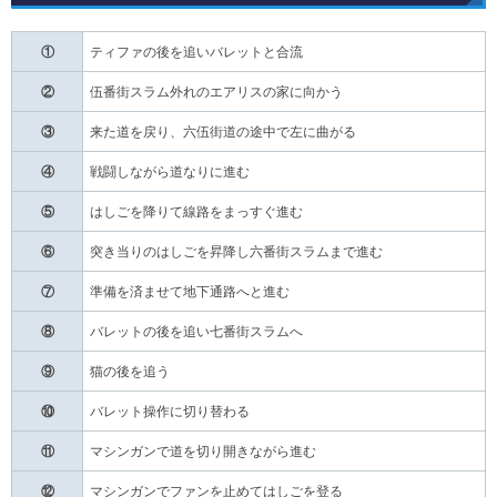
①
ティファの後を追いバレットと合流
②
伍番街スラム外れのエアリスの家に向かう
③
来た道を戻り、六伍街道の途中で左に曲がる
④
戦闘しながら道なりに進む
⑤
はしごを降りて線路をまっすぐ進む
⑥
突き当りのはしごを昇降し六番街スラムまで進む
⑦
準備を済ませて地下通路へと進む
⑧
バレットの後を追い七番街スラムへ
⑨
猫の後を追う
⑩
バレット操作に切り替わる
⑪
マシンガンで道を切り開きながら進む
⑫
マシンガンでファンを止めてはしごを登る