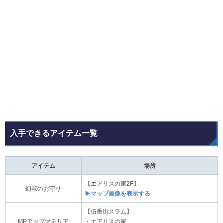
入手できるアイテム一覧
アイテム
場所
【エアリスの家2F】
幻獣のお守り
▶マップ画像を表示する
【伍番街スラム】
MPアップマテリア
・エアリスの家