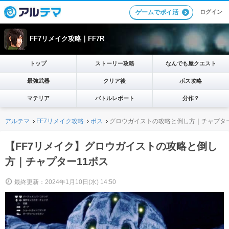
ログイン
ゲームでポイ活
FF7リメイク攻略｜FF7R
トップ
ストーリー攻略
なんでも屋クエスト
最強武器
クリア後
ボス攻略
マテリア
バトルレポート
分作？
アルテマ
FF7リメイク攻略
ボス
グロウガイストの攻略と倒し方｜チャプター
【FF7リメイク】グロウガイストの攻略と倒し
方｜チャプター11ボス
最終更新：2024年1月10日(水) 14:50