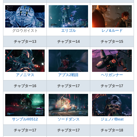
グロウガイスト
エリゴル
レノ&ルード
チャプター13
チャプター14
チャプター15
アノニマス
アプス2戦目
ヘリガンナー
チャプター16
チャプター17
チャプター17
サンプルH0512
ソードダンス
ジェノバBeat
チャプター17
チャプター17
チャプター18