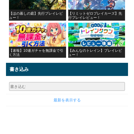
【ほの暮しの庭】先行プレイレビ
【リミットゼロブレイカーズ】先
ュー！
行プレイレビュー！
【速報】10連ガチャを無課金で引
【みんなのトレイン】プレイレビ
く方法
ュー！
書き込み
最新を表示する