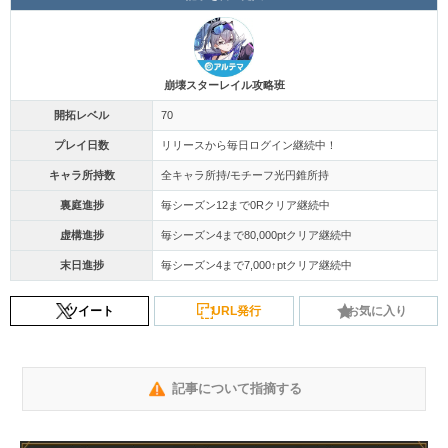
崩壊スターレイル攻略班
開拓レベル
70
プレイ日数
リリースから毎日ログイン継続中！
キャラ所持数
全キャラ所持/モチーフ光円錐所持
裏庭進捗
毎シーズン12まで0Rクリア継続中
虚構進捗
毎シーズン4まで80,000ptクリア継続中
末日進捗
毎シーズン4まで7,000↑ptクリア継続中
ツイート
URL発行
お気に入り
記事について指摘する