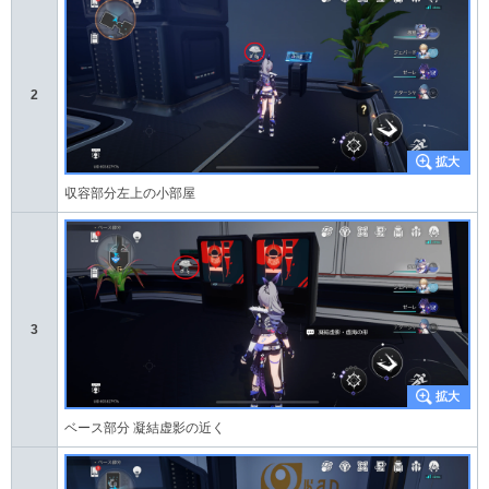
2
収容部分左上の小部屋
3
ベース部分 凝結虚影の近く