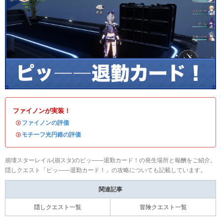
ファイノンが実装！
・
ファイノンの評価
・
モチーフ光円錐の評価
崩壊スターレイル(崩スタ)のピッ――退勤カード！の発生場所と報酬をご紹介。
隠しクエスト「ピッ――退勤カード！」の攻略についても記載しています。
関連記事
隠しクエスト一覧
冒険クエスト一覧