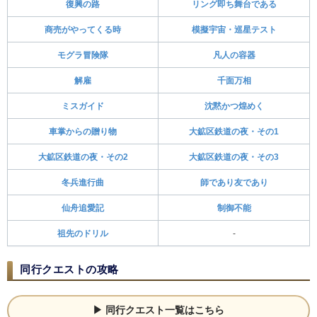
復興の路
リング即ち舞台である
商売がやってくる時
模擬宇宙・巡星テスト
モグラ冒険隊
凡人の容器
解雇
千面万相
ミスガイド
沈黙かつ煌めく
車掌からの贈り物
大鉱区鉄道の夜・その1
大鉱区鉄道の夜・その2
大鉱区鉄道の夜・その3
冬兵進行曲
師であり友であり
仙舟追愛記
制御不能
祖先のドリル
-
同行クエストの攻略
同行クエスト一覧はこちら