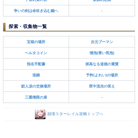
争いの剣は命吹き込む鋤へ
-
探索・収集物一覧
宝箱の場所
次元プーマン
ヘルタコイン
憶泡(青い気泡)
指名手配書
崇高なる道徳の賞賛
巡鏑
予矜(よれい)の場所
鮫人涙の交換場所
匣中流光の答え
三重権限の扉
-
崩壊スターレイル攻略トップへ