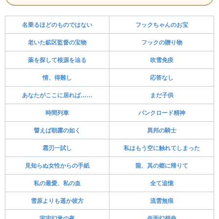
名乗るほどのものではない
フックちゃんのお宝
老いた鉱区監督の宝物
フックの贈り物
薬を探して根源を辿る
吹雪免疫
情、得難し
応答なし
あなたがここに居れば……
まだ子供
時間列車
パンクロード精神
譬えば朝露の如く
異邦の騎士
霜刃一試し
私はもう空に触れてしまった
見知らぬ女性からの手紙
龍、其の郷に帰りて
私の最愛、私の血
全て追憶
雪原よりも遥か彼方
流雲無痕
宇宙幻覚の夜
仮面幻想曲