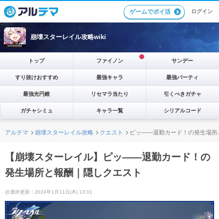
ゲームでポイ活
ログイン
崩壊スターレイル攻略wiki
トップ
ファイノン
サンデー
すり抜けおすすめ
最強キャラ
最強パーティ
最強光円錐
リセマラ当たり
引くべきガチャ
ガチャシミュ
キャラ一覧
シリアルコード
アルテマ
崩壊スターレイル攻略
クエスト
ピッ――退勤カード！の発生場所
【崩壊スターレイル】ピッ――退勤カード！の
発生場所と報酬｜隠しクエスト
最終更新：2024年1月11日(木) 13:01