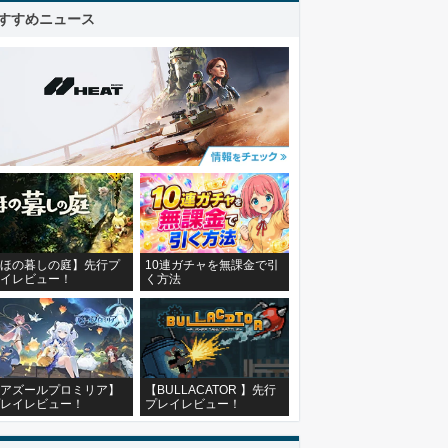
すすめニュース
ほの暮しの庭】先行プ
10連ガチャを無課金で引
イレビュー！
く方法
アズールプロミリア】
【BULLACATOR 】先行
レイレビュー！
プレイレビュー！