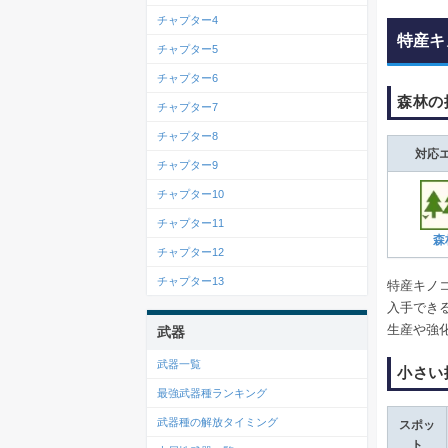
チャプター4
特産キ
チャプター5
チャプター6
森林の
チャプター7
チャプター8
対応
チャプター9
チャプター10
チャプター11
森
チャプター12
チャプター13
特産キノ
入手でき
生産や強
武器
武器一覧
小さい
最強武器種ランキング
武器種の解放タイミング
スポッ
ト