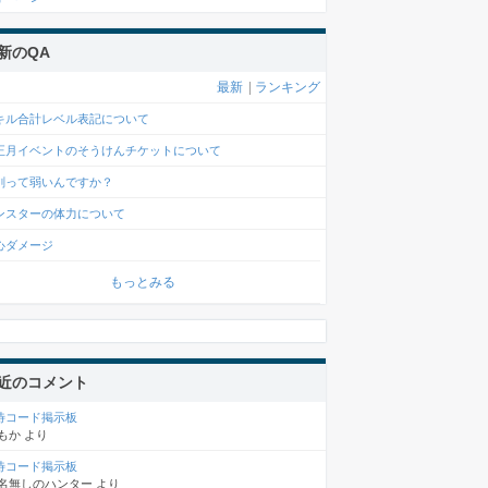
新のQA
最新
|
ランキング
キル合計レベル表記について
正月イベントのそうけんチケットについて
剣って弱いんですか？
ンスターの体力について
心ダメージ
もっとみる
近のコメント
待コード掲示板
もか
より
待コード掲示板
名無しのハンター
より