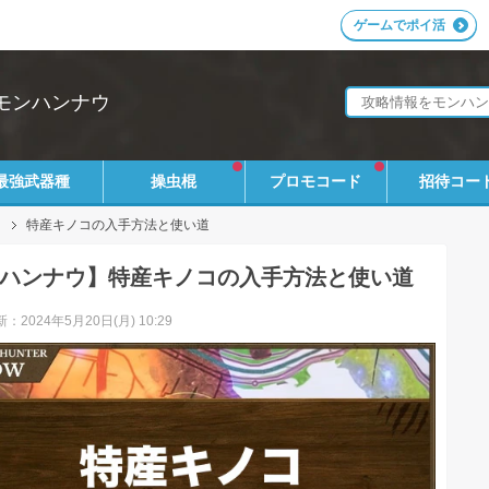
ゲームでポイ活
モンハンナウ
最強武器種
操虫棍
プロモコード
招待コー
特産キノコの入手方法と使い道
ハンナウ】特産キノコの入手方法と使い道
：2024年5月20日(月) 10:29