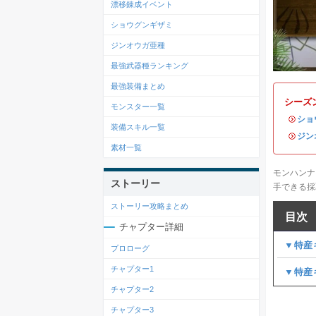
漂移錬成イベント
ショウグンギザミ
ジンオウガ亜種
最強武器種ランキング
最強装備まとめ
シーズ
モンスター一覧
・
ショ
装備スキル一覧
・
ジン
素材一覧
モンハンナ
ストーリー
手できる採
ストーリー攻略まとめ
目次
チャプター詳細
▼特産
プロローグ
チャプター1
▼特産
チャプター2
チャプター3