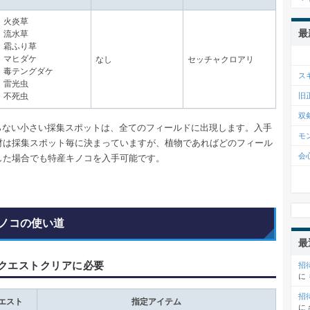
火炎草
最
流水草
霜ふり草
マヒダケ
なし
セッチャクロアリ
毒テングダケ
ス
雷光虫
旧
不死虫
双
いらない小さい採集スポットは、全てのフィールドに出現します。入手
モ
材は採集スポット毎に決まっていますが、植物であればどのフィール
会
した場合でも特産キノコを入手可能です。
ノコの使い道
最
クエストクリアに必要
招
に
招
エスト
指定アイテム
に