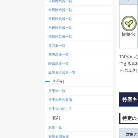
火属性武器一覧
水属性武器一覧
雷属性武器一覧
氷属性武器一覧
植物(小)
龍属性武器一覧
毒武器一覧
麻痺武器一覧
TAPの
できる素
睡眠武器一覧
ドに出現
爆破属性武器一覧
片手剣
片手剣一覧
特産キ
片手剣最強装備
片手剣の使い方
特定の
双剣
双剣一覧
対象ク
双剣最強装備