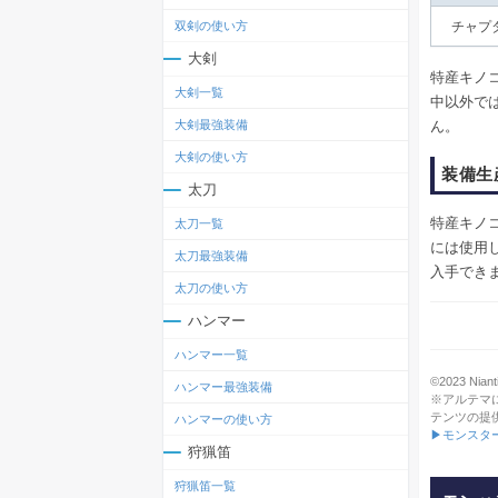
双剣の使い方
チャプタ
大剣
特産キノ
大剣一覧
中以外で
ん。
大剣最強装備
大剣の使い方
装備生
太刀
特産キノ
太刀一覧
には使用
太刀最強装備
入手でき
太刀の使い方
ハンマー
ハンマー一覧
©2023 Niant
ハンマー最強装備
※アルテマ
テンツの提
ハンマーの使い方
▶モンスタ
狩猟笛
狩猟笛一覧