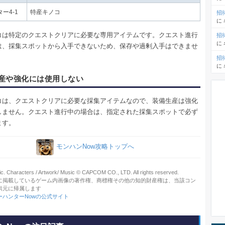
ー4-1
特産キノコ
招
に
コは特定のクエストクリアに必要な専用アイテムです。クエスト進行
招
に
は、採集スポットから入手できないため、保存や過剰入手はできませ
招
に
産や強化には使用しない
コは、クエストクリアに必要な採集アイテムなので、装備生産は強化
しません。クエスト進行中の場合は、指定された採集スポットで必ず
ます。
モンハンNow攻略トップへ
ic. Characters / Artwork/ Music © CAPCOM CO., LTD. All rights reserved.
に掲載しているゲーム内画像の著作権、商標権その他の知的財産権は、当該コン
供元に帰属します
ーハンターNowの公式サイト