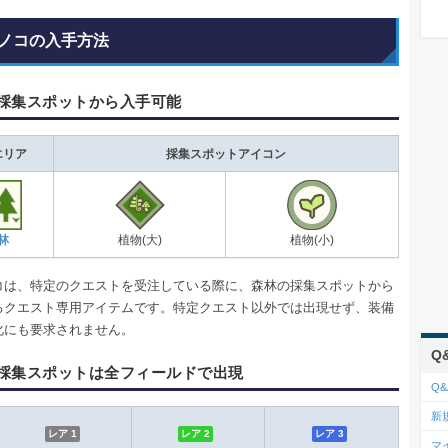
ノコの入手方法
採集スポットから入手可能
エリア
採集スポットアイコン
林
植物(大)
植物(小)
コは、特定のクエストを受注している際に、森林の採集スポットから
るクエスト専用アイテムです。特定クエスト以外では出現せず、装備
化にも要求されません。
Q
採集スポットは全フィールドで出現
Q&
新
レア 1
レア 2
レア 3
マ