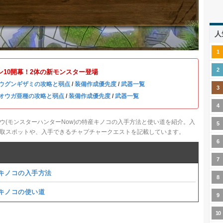
人
ン10開幕！2体の新モンスター登場
ウグンギザミの攻略と弱点
/
装備作成優先度
/
武器一覧
オウガ亜種の攻略と弱点
/
装備作成優先度
/
武器一覧
ウ(モンスターハンターNow)の特産キノコの入手方法と使い道を紹介。入
取スポットや、入手できるチャプチャークエストを記載しています。
キノコの入手方法
キノコの使い道