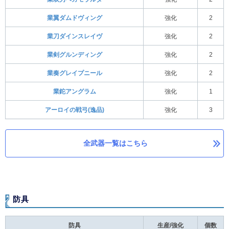
業翼ダムドヴィング
強化
2
業刀ダインスレイヴ
強化
2
業剣グルンディング
強化
2
業奏グレイプニール
強化
2
業鉈アングラム
強化
1
アーロイの戦弓(逸品)
強化
3
全武器一覧はこちら
防具
防具
生産/強化
個数