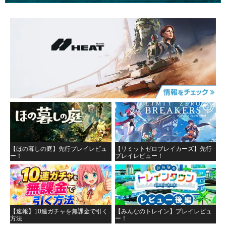
【ほの暮しの庭】先行プレイレビュ
【リミットゼロブレイカーズ】先行
ー！
プレイレビュー！
【速報】10連ガチャを無課金で引く
【みんなのトレイン】プレイレビュ
方法
ー！