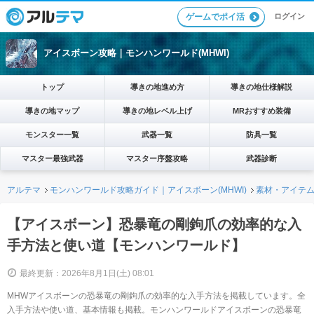
ログイン
ゲームでポイ活
アイスボーン攻略｜モンハンワールド(MHWI)
トップ
導きの地進め方
導きの地仕様解説
導きの地マップ
導きの地レベル上げ
MRおすすめ装備
モンスター一覧
武器一覧
防具一覧
マスター最強武器
マスター序盤攻略
武器診断
アルテマ
モンハンワールド攻略ガイド｜アイスボーン(MHWI)
素材・アイテ
【アイスボーン】恐暴竜の剛鉤爪の効率的な入
手方法と使い道【モンハンワールド】
最終更新：2026年8月1日(土) 08:01
MHWアイスボーンの恐暴竜の剛鉤爪の効率的な入手方法を掲載しています。全
入手方法や使い道、基本情報も掲載。モンハンワールドアイスボーンの恐暴竜