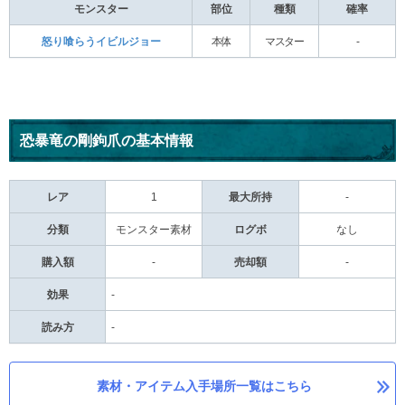
モンスター
部位
種類
確率
怒り喰らうイビルジョー
本体
マスター
-
恐暴竜の剛鉤爪の基本情報
レア
1
最大所持
-
分類
モンスター素材
ログボ
なし
購入額
-
売却額
-
効果
-
読み方
-
素材・アイテム入手場所一覧はこちら