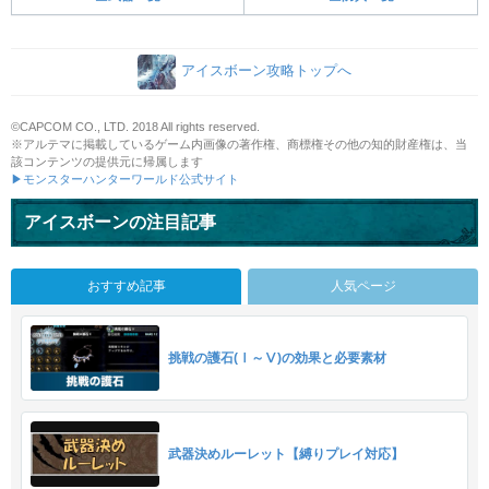
アイスボーン攻略トップへ
©CAPCOM CO., LTD. 2018 All rights reserved.
※アルテマに掲載しているゲーム内画像の著作権、商標権その他の知的財産権は、当
該コンテンツの提供元に帰属します
▶モンスターハンターワールド公式サイト
アイスボーンの注目記事
おすすめ記事
人気ページ
挑戦の護石(Ⅰ～Ⅴ)の効果と必要素材
武器決めルーレット【縛りプレイ対応】