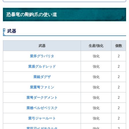
恐暴竜の剛鉤爪の使い道
武器
武器
生産/強化
個数
業斧グラバリタ
強化
2
業盾グルドレッド
強化
2
業鎚ダグザ
強化
2
業重弩ファミン
強化
2
業弩ダークデメント
強化
2
業槍ベルゼベリスク
強化
2
業弓ジャールート
強化
2
業双刃ベガモラルタ
強化
2