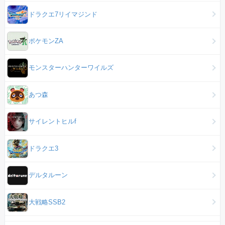
ドラクエ7リイマジンド
ポケモンZA
モンスターハンターワイルズ
あつ森
サイレントヒルf
ドラクエ3
デルタルーン
大戦略SSB2