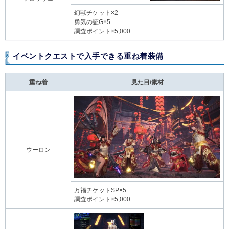
幻獣チケット×2
勇気の証G×5
調査ポイント×5,000
イベントクエストで入手できる重ね着装備
重ね着
見た目/素材
ウーロン
万福チケットSP×5
調査ポイント×5,000