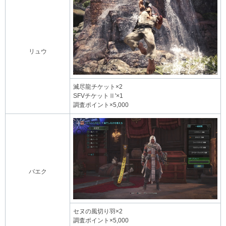
リュウ
滅尽龍チケット×2
SFVチケットⅡ'×1
調査ポイント×5,000
バエク
セヌの風切り羽×2
調査ポイント×5,000