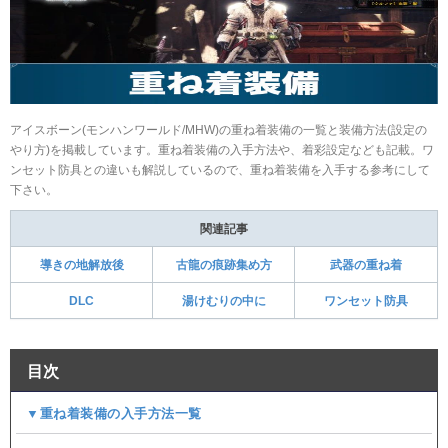
アイスボーン(モンハンワールド/MHW)の重ね着装備の一覧と装備方法(設定の
やり方)を掲載しています。重ね着装備の入手方法や、着彩設定なども記載。ワ
ンセット防具との違いも解説しているので、重ね着装備を入手する参考にして
下さい。
関連記事
導きの地解放後
古龍の痕跡集め方
武器の重ね着
DLC
湯けむりの中に
ワンセット防具
目次
▼重ね着装備の入手方法一覧