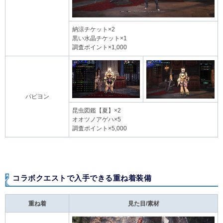
納涼チケット×2
黒い水晶チケット×1
調査ポイント×1,000
パピヨン
昆虫図鑑【夏】×2
オオツノアゲハ×5
調査ポイント×5,000
コラボクエストで入手できる重ね着装備
重ね着
見た目/素材