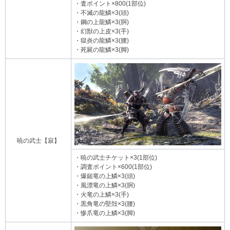
・査ポイント×800(1部位)
・不滅の龍鱗×3(頭)
・鋼の上龍鱗×3(胴)
・幻獣の上皮×3(手)
・獄炎の龍鱗×3(腰)
・死屍の龍鱗×3(脚)
暁の武士【寂】
・暁の武士チケット×3(1部位)
・調査ポイント×600(1部位)
・爆鎚竜の上鱗×3(頭)
・風漂竜の上鱗×3(胴)
・火竜の上鱗×3(手)
・黒角竜の堅殻×3(腰)
・惨爪竜の上鱗×3(脚)