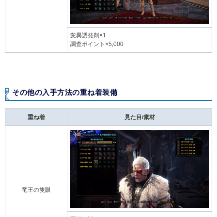
変異誘発剤×1
調査ポイント×5,000
その他の入手方法の重ね着装備
重ね着
見た目/素材
竜王の隻眼