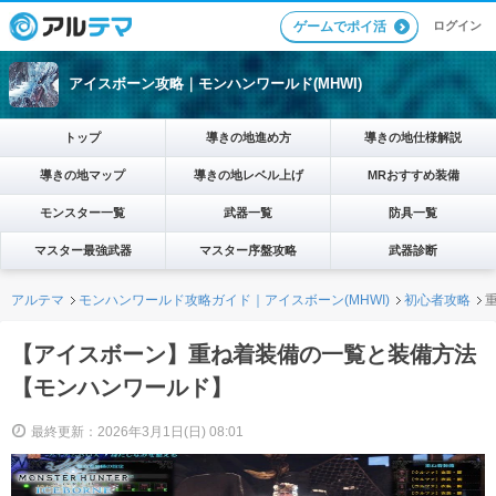
ログイン
ゲームでポイ活
アイスボーン攻略｜モンハンワールド(MHWI)
トップ
導きの地進め方
導きの地仕様解説
導きの地マップ
導きの地レベル上げ
MRおすすめ装備
モンスター一覧
武器一覧
防具一覧
マスター最強武器
マスター序盤攻略
武器診断
アルテマ
モンハンワールド攻略ガイド｜アイスボーン(MHWI)
初心者攻略
【アイスボーン】重ね着装備の一覧と装備方法
【モンハンワールド】
最終更新：2026年3月1日(日) 08:01