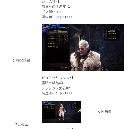
覇王の証×1
恐暴竜の厚黒皮×1
ドス黒い血×1
調査ポイント×1,000
知略の眼鏡
ピュアクリスタル×1
霊脈の結晶×3
メランジェ鉱石×2
調査ポイント×1,000
女性画像
テルマエ