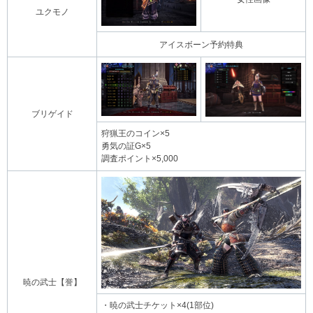
ユクモノ
アイスボーン予約特典
ブリゲイド
狩猟王のコイン×5
勇気の証G×5
調査ポイント×5,000
暁の武士【誉】
・暁の武士チケット×4(1部位)