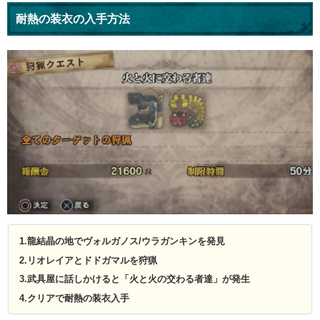
耐熱の装衣の入手方法
1.龍結晶の地でヴォルガノス/ウラガンキンを発見
2.リオレイアとドドガマルを狩猟
3.武具屋に話しかけると「火と火の交わる者達」が発生
4.クリアで耐熱の装衣入手