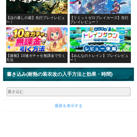
【ほの暮しの庭】先行プレイレビュ
【リミットゼロブレイカーズ】先行
ー！
プレイレビュー！
【速報】10連ガチャを無課金で引く
【みんなのトレイン】プレイレビュ
方法
ー！
書き込み
(耐熱の装衣改の入手方法と効果・時間)
最新を表示する