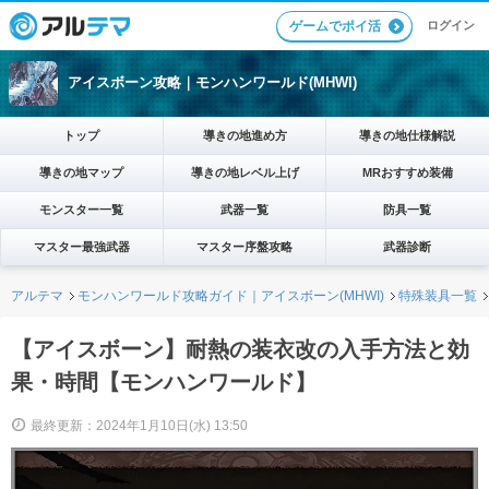
ログイン
ゲームでポイ活
アイスボーン攻略｜モンハンワールド(MHWI)
トップ
導きの地進め方
導きの地仕様解説
導きの地マップ
導きの地レベル上げ
MRおすすめ装備
モンスター一覧
武器一覧
防具一覧
マスター最強武器
マスター序盤攻略
武器診断
アルテマ
モンハンワールド攻略ガイド｜アイスボーン(MHWI)
特殊装具一覧
【アイスボーン】耐熱の装衣改の入手方法と効
果・時間【モンハンワールド】
最終更新：2024年1月10日(水) 13:50