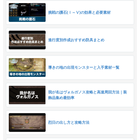
挑戦の護石(Ⅰ～Ⅴ)の効果と必要素材
進行度別作成おすすめ防具まとめ
導きの地の出現モンスターと入手素材一覧
我が名はヴォルガノス攻略と高速周回方法｜装
飾品集め最効率
烈日の出し方と攻略方法