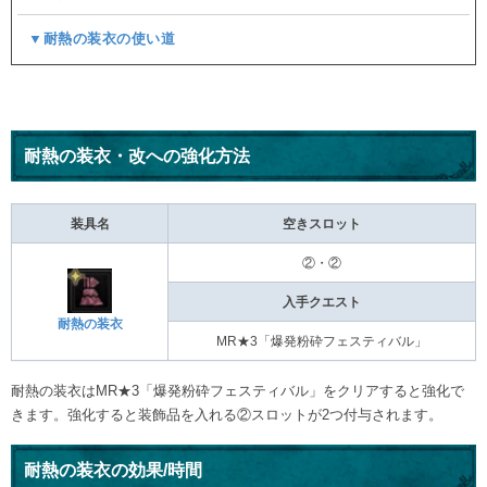
▼耐熱の装衣の使い道
耐熱の装衣・改への強化方法
装具名
空きスロット
②・②
入手クエスト
耐熱の装衣
MR★3「爆発粉砕フェスティバル」
耐熱の装衣はMR★3「爆発粉砕フェスティバル」をクリアすると強化で
きます。強化すると装飾品を入れる②スロットが2つ付与されます。
耐熱の装衣の効果/時間