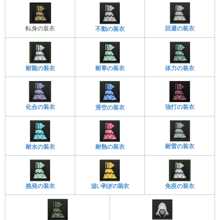
転身の装衣
回避の装衣
不動の装衣
耐龍の装衣
耐寒の装衣
体力の装衣
強打の装衣
化合の装衣
滑空の装衣
耐雷の装衣
耐水の装衣
耐熱の装衣
挑発の装衣
追い剥ぎの装衣
免疫の装衣