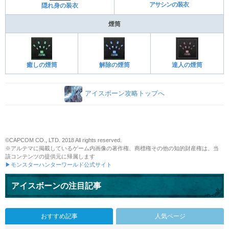
アサシンの装衣
隠れ身の装衣
煙筒
癒しの煙筒
解除の煙筒
達人の煙筒
アイスボーン攻略トップへ
©CAPCOM CO., LTD. 2018 All rights reserved.
※アルテマに掲載しているゲーム内画像の著作権、商標権その他の知的財産権は、当
該コンテンツの提供元に帰属します
▶モンスターハンターワールド公式サイト
アイスボーンの注目記事
おすすめ記事
人気ページ