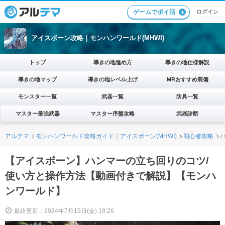
ログイン
ゲームでポイ活
アイスボーン攻略｜モンハンワールド(MHWI)
トップ
導きの地進め方
導きの地仕様解説
導きの地マップ
導きの地レベル上げ
MRおすすめ装備
モンスター一覧
武器一覧
防具一覧
マスター最強武器
マスター序盤攻略
武器診断
アルテマ
モンハンワールド攻略ガイド｜アイスボーン(MHWI)
初心者攻略
【アイスボーン】ハンマーの立ち回りのコツ/
使い方と操作方法【動画付きで解説】【モンハ
ンワールド】
最終更新：2024年7月19日(金) 18:26