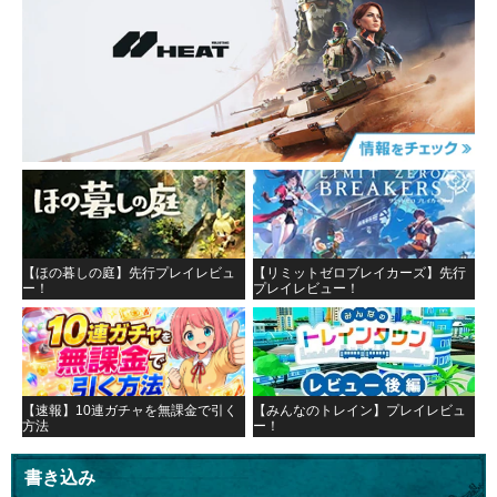
【ほの暮しの庭】先行プレイレビュ
【リミットゼロブレイカーズ】先行
ー！
プレイレビュー！
【速報】10連ガチャを無課金で引く
【みんなのトレイン】プレイレビュ
方法
ー！
書き込み