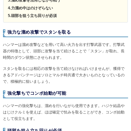
3.溜め攻撃を活用しながら戦う
4.力溜め中はのけぞらない
5.頭部を狙う立ち回りが必須
強力な溜め攻撃でスタンを取る
ハンマーは溜め攻撃などを用いて高い火力を出す打撃武器です。打撃武
器の特徴として、頭部に攻撃を当て続けることで「スタン」が取れ、長
時間のダウン状態にさせられます。
スタンを取るには相応の攻撃を当て続けなければいけませんが、獲得で
きるアドバンテージはソロとマルチ時共通で大きいものとなっているの
で、積極的に狙いましょう。
強化撃ちでコンボ始動が可能
ハンマーの強化撃ちは、溜めを行いながら使用できます。ハジケ結晶や
はじけクルミを使えば、ほぼ確定で怯みを取ることができ、コンボ始動
として役立ちます。
頭部を狙う立ち回りが必須