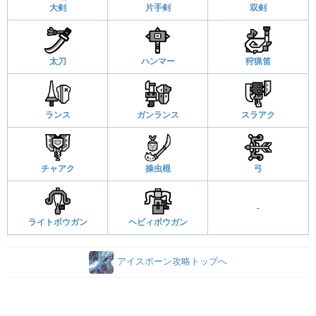
大剣
片手剣
双剣
太刀
ハンマー
狩猟笛
ランス
ガンランス
スラアク
チャアク
操虫棍
弓
-
ライトボウガン
ヘビィボウガン
アイスボーン攻略トップへ