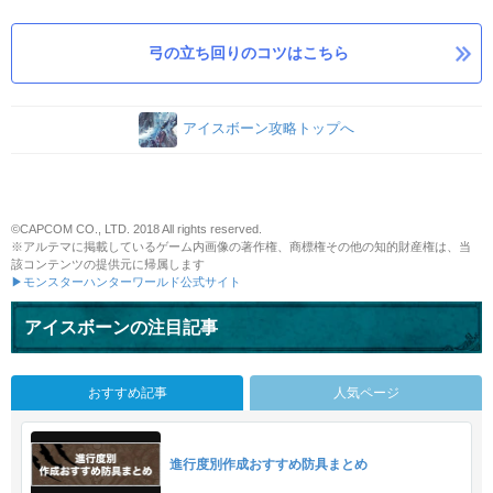
弓の立ち回りのコツはこちら
アイスボーン攻略トップへ
©CAPCOM CO., LTD. 2018 All rights reserved.
※アルテマに掲載しているゲーム内画像の著作権、商標権その他の知的財産権は、当
該コンテンツの提供元に帰属します
▶モンスターハンターワールド公式サイト
アイスボーンの注目記事
おすすめ記事
人気ページ
進行度別作成おすすめ防具まとめ