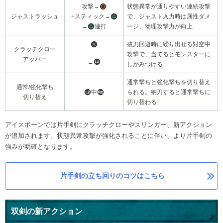
攻撃→
状態異常が通りやすい連続攻撃
ジャストラッシュ
+スティック→
で、ジャスト入力時は属性ダメ
→
連打
ージ、物理攻撃力が向上
抜刀回避時に繰り出せる対空中
クラッチクロー
攻撃で、当てるとモンスターに
アッパー
→
しがみつける
通常撃ちと強化撃ちを切り替え
通常/強化撃ち
中
られる。納刀すると通常撃ちに
切り替え
切り替わる
アイスボーンでは片手剣にクラッチクローやスリンガー、新アクション
が追加されます。状態異常攻撃が強化されることに伴い、より片手剣の
強みが明確となります。
片手剣の立ち回りのコツはこちら
双剣の新アクション