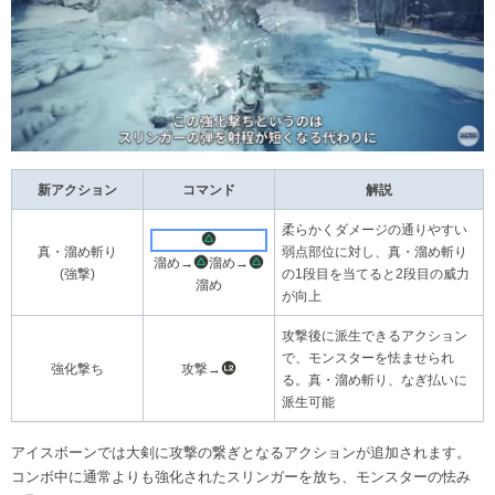
新アクション
コマンド
解説
柔らかくダメージの通りやすい
真・溜め斬り
弱点部位に対し、真・溜め斬り
溜め→
溜め→
(強撃)
の1段目を当てると2段目の威力
溜め
が向上
攻撃後に派生できるアクション
で、モンスターを怯ませられ
強化撃ち
攻撃→
る。真・溜め斬り、なぎ払いに
派生可能
アイスボーンでは大剣に攻撃の繋ぎとなるアクションが追加されます。
コンボ中に通常よりも強化されたスリンガーを放ち、モンスターの怯み