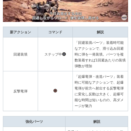
新アクション
コマンド
解説
「回避装填パーツ」装着時可能
なアクションで、滑り込み回避
回避装填
ステップ中
時に弾を一発装填。パーツを複
数装着すれば1回避あたりの装填
弾数が増加
「起爆竜弾・改造パーツ」装着
時に可能なアクションで、起爆
竜弾が前方へ射出する反撃竜弾
反撃竜弾
に変化し反動は大きく、起爆可
能な時間は短いものの、高ダメ
ージが魅力
強化パーツ
解説