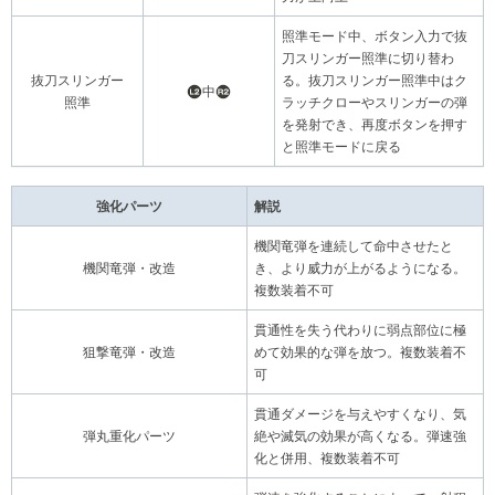
照準モード中、ボタン入力で抜
刀スリンガー照準に切り替わ
抜刀スリンガー
る。抜刀スリンガー照準中はク
中
照準
ラッチクローやスリンガーの弾
を発射でき、再度ボタンを押す
と照準モードに戻る
強化パーツ
解説
機関竜弾を連続して命中させたと
機関竜弾・改造
き、より威力が上がるようになる。
複数装着不可
貫通性を失う代わりに弱点部位に極
狙撃竜弾・改造
めて効果的な弾を放つ。複数装着不
可
貫通ダメージを与えやすくなり、気
弾丸重化パーツ
絶や滅気の効果が高くなる。弾速強
化と併用、複数装着不可