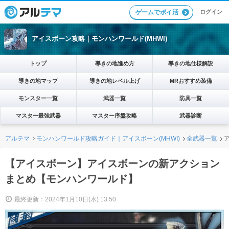
ログイン
ゲームでポイ活
アイスボーン攻略｜モンハンワールド(MHWI)
トップ
導きの地進め方
導きの地仕様解説
導きの地マップ
導きの地レベル上げ
MRおすすめ装備
モンスター一覧
武器一覧
防具一覧
マスター最強武器
マスター序盤攻略
武器診断
アルテマ
モンハンワールド攻略ガイド｜アイスボーン(MHWI)
全武器一覧
【アイスボーン】アイスボーンの新アクション
まとめ【モンハンワールド】
最終更新：2024年1月10日(水) 13:50