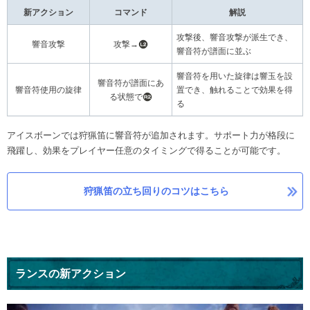
新アクション
コマンド
解説
攻撃後、響音攻撃が派生でき、
響音攻撃
攻撃→
響音符が譜面に並ぶ
響音符を用いた旋律は響玉を設
響音符が譜面にあ
響音符使用の旋律
置でき、触れることで効果を得
る状態で
る
アイスボーンでは狩猟笛に響音符が追加されます。サポート力が格段に
飛躍し、効果をプレイヤー任意のタイミングで得ることが可能です。
狩猟笛の立ち回りのコツはこちら
ランスの新アクション