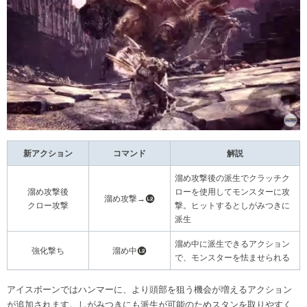
新アクション
コマンド
解説
溜め攻撃後の派生でクラッチク
溜め攻撃後
ローを使用してモンスターに攻
溜め攻撃→
クロー攻撃
撃。ヒットするとしがみつきに
派生
溜め中に派生できるアクション
強化撃ち
溜め中
で、モンスターを怯ませられる
アイスボーンではハンマーに、より頭部を狙う機会が増えるアクション
が追加されます。しがみつきにも派生が可能のためスタンを取りやすく