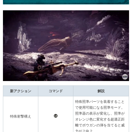
新アクション
コマンド
解説
特殊照準パーツを装着すること
で使用可能になる照準モード。
照準器の表示が変化し、照準が
特殊射撃構え
オレンジ色に変化する超適正距
離でボウガンの弾を当てると威
力が上向上