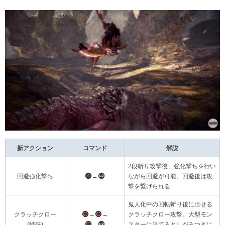
新アクション
コマンド
解説
2段斬り攻撃後、強化撃ちを行い
回避強化撃ち
→
ながら回避が可能。回避後は攻
撃を繋げられる
鬼人化中の回転斬り後に出せる
クラッチクロー
→
→
クラッチクロー攻撃。大型モン
(特殊)
→
スターに当てるとしがみつきに