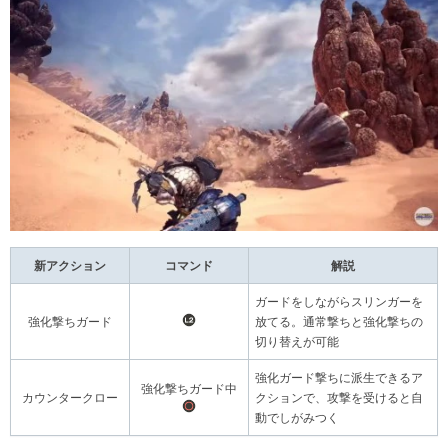
新アクション
コマンド
解説
ガードをしながらスリンガーを
強化撃ちガード
放てる。通常撃ちと強化撃ちの
切り替えが可能
強化ガード撃ちに派生できるア
強化撃ちガード中
カウンタークロー
クションで、攻撃を受けると自
動でしがみつく