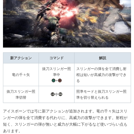
新アクション
コマンド
解説
抜刀スリンガー照
スリンガーの弾を全て消費し射
竜の千々矢
準中
程は短いが高威力の攻撃ができ
+
る
抜刀スリンガー照
照準モードと抜刀スリンガー照
中
準切替
準を切り替えられる
アイスボーンでは弓に新アクションが追加されます。竜の千々矢はスリ
ンガーの弾を全て消費する代わりに、高威力の攻撃ができます。射程が
短く、スリンガーの弾が無いと威力が大幅に下がるなど使いづらい点も
あります。