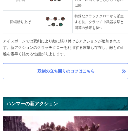
以降
特殊なクラッチクローから派生
→
→
回転斬り上げ
する技。クラッチ中武器攻撃と
→
→
同等の効果を持つ
アイスボーンでは双剣により敵に張り付けるアクションが追加されま
す。新アクションのクラッチクローを利用する攻撃も存在し、敵との距
離を素早く詰める性能が向上します。
双剣の立ち回りのコツはこちら
ハンマーの新アクション