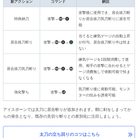
新アクション
コマンド
解説
攻撃後に使用でき、居合抜刀斬
特殊納刀
攻撃→
+
りか居合抜刀気刃斬りに派生可
能
当てると練気ゲージの自動上昇
居合抜刀斬り
攻撃→
+
→
が付与。居合抜刀斬り中は怯ま
ない
練気ゲージを1段階消費して使
用。相手の攻撃に合わせるとゲ
居合抜刀気刃斬り
攻撃→
+
→
ージ消費無しで発動可能で怯ま
なくなる
気刃斬り後に発動可能。モンス
強化撃ち
攻撃→
ターの怯みを誘発可能
アイスボーンでは太刀に居合斬りが追加されます。鞘に剣をしまってか
らの発生となり、既存の見切り斬りとの差別化に注目しましょう。
太刀の立ち回りのコツはこちら