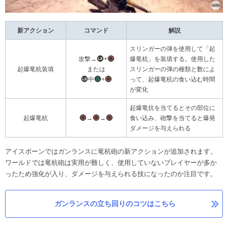
新アクション
コマンド
解説
スリンガーの弾を使用して「起
攻撃→
+
爆竜杭」を装填する。使用した
起爆竜杭装填
または
スリンガーの弾の種類と数によ
中
+
って、起爆竜杭の食い込む時間
が変化
起爆竜抗を当てるとその部位に
起爆竜杭
→
→
食い込み、砲撃を当てると爆発
ダメージを与えられる
アイスボーンではガンランスに竜杭砲の新アクションが追加されます。
ワールドでは竜杭砲は実用が難しく、使用していないプレイヤーが多か
ったため強化が入り、ダメージを与えられる技になったのか注目です。
ガンランスの立ち回りのコツはこちら