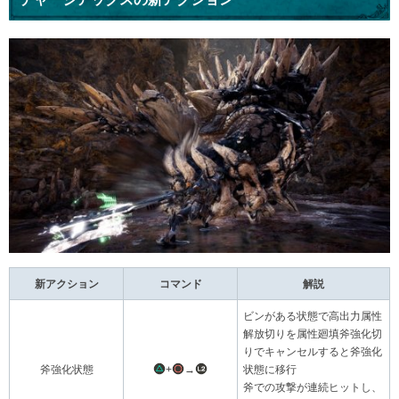
新アクション
コマンド
解説
ビンがある状態で高出力属性
解放切りを属性廻填斧強化切
りでキャンセルすると斧強化
斧強化状態
+
→
状態に移行
斧での攻撃が連続ヒットし、