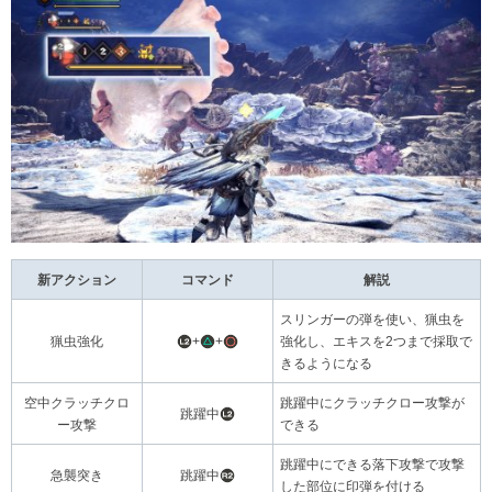
新アクション
コマンド
解説
スリンガーの弾を使い、猟虫を
猟虫強化
+
+
強化し、エキスを2つまで採取で
きるようになる
空中クラッチクロ
跳躍中にクラッチクロー攻撃が
跳躍中
ー攻撃
できる
跳躍中にできる落下攻撃で攻撃
急襲突き
跳躍中
した部位に印弾を付ける