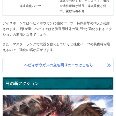
弾速を強化することによって、射程
弾速強化パーツ
や適性距離が延長。弾丸重化と併
用、複数装着不可
アイスボーンではヘビィボウガンに強化パーツ、特殊射撃の構えが追加
されます。1撃が重いヘビィでは散弾運用以外の選択肢が強化されるアク
ションの追加となるでしょう。
また、マスターランクで武器を強化していくと強化パーツの装備枠が増
えるので、強化の幅が広がります。
ヘビィボウガンの立ち回りのコツはこちら
弓の新アクション