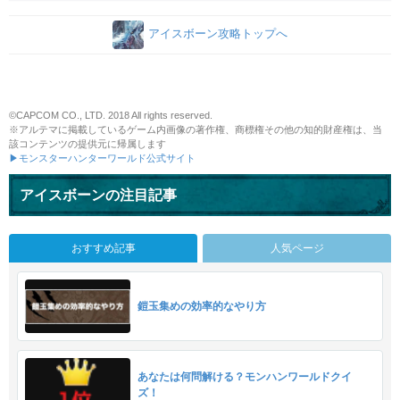
アイスボーン攻略トップへ
©CAPCOM CO., LTD. 2018 All rights reserved.
※アルテマに掲載しているゲーム内画像の著作権、商標権その他の知的財産権は、当
該コンテンツの提供元に帰属します
▶モンスターハンターワールド公式サイト
アイスボーンの注目記事
おすすめ記事
人気ページ
鎧玉集めの効率的なやり方
あなたは何問解ける？モンハンワールドクイ
ズ！