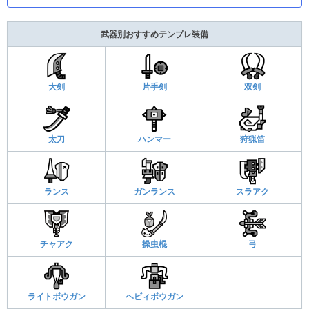
武器別おすすめテンプレ装備
大剣
片手剣
双剣
太刀
ハンマー
狩猟笛
ランス
ガンランス
スラアク
チャアク
操虫棍
弓
-
ライトボウガン
ヘビィボウガン