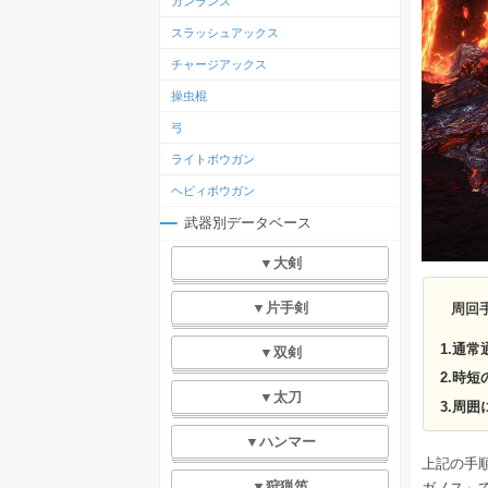
ガンランス
スラッシュアックス
チャージアックス
操虫棍
弓
ライトボウガン
ヘビィボウガン
武器別データベース
▼大剣
▼片手剣
周回
1.通
▼双剣
2.時
▼太刀
3.周
▼ハンマー
上記の手
▼狩猟笛
ガノス」