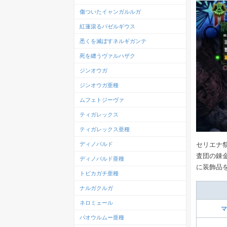
傷ついたイャンガルルガ
紅蓮滾るバゼルギウス
悉くを滅ぼすネルギガンテ
死を纏うヴァルハザク
ジンオウガ
ジンオウガ亜種
ムフェトジーヴァ
ティガレックス
ティガレックス亜種
ディノバルド
セリエナ
査団の錬
ディノバルド亜種
に装飾品
トビカガチ亜種
ナルガクルガ
ネロミェール
マ
パオウルムー亜種