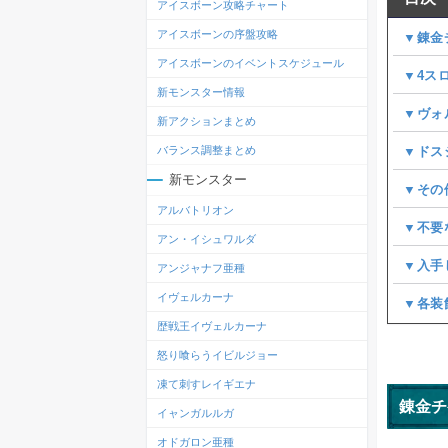
アイスボーン攻略チャート
アイスボーンの序盤攻略
▼錬金
アイスボーンのイベントスケジュール
▼4ス
新モンスター情報
▼ヴォ
新アクションまとめ
▼ドス
バランス調整まとめ
新モンスター
▼その
アルバトリオン
▼不要
アン・イシュワルダ
▼入手
アンジャナフ亜種
イヴェルカーナ
▼各装
歴戦王イヴェルカーナ
怒り喰らうイビルジョー
凍て刺すレイギエナ
錬金チ
イャンガルルガ
オドガロン亜種