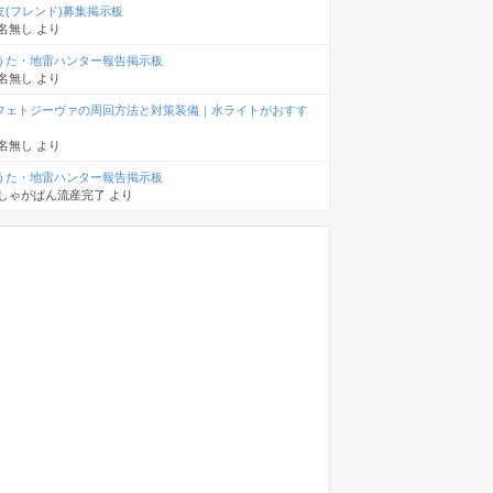
友(フレンド)募集掲示板
名無し
より
うた・地雷ハンター報告掲示板
名無し
より
フェトジーヴァの周回方法と対策装備｜水ライトがおすす
名無し
より
うた・地雷ハンター報告掲示板
しゃがぱん流産完了
より