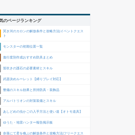
気のページランキング
冥き河のカロンの解放条件と攻略方法|イベントクエス
ト
モンスターの初期位置一覧
進行度別作成おすすめ防具まとめ
笛吹きの護石の必要素材とスキル
武器決めルーレット【縛りプレイ対応】
整備のスキル効果と所持防具・装飾品
アルバトリオンの対策装備とスキル
あしどめの虫かごの入手方法と使い道【オトモ道具】
ゆうた・地雷ハンター報告掲示板
奈落にて君を喚ぶの解放条件と攻略方法|フリークエス