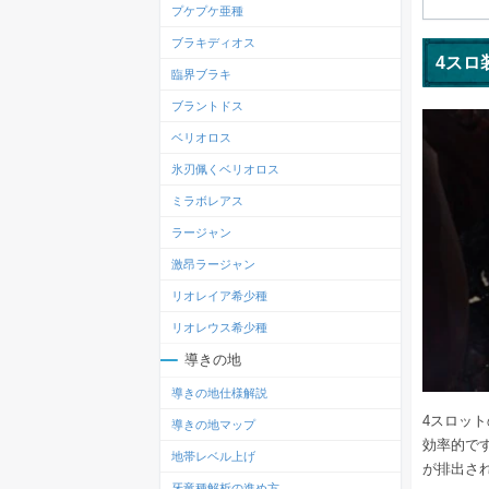
プケプケ亜種
ブラキディオス
4スロ
臨界ブラキ
ブラントドス
ベリオロス
氷刃佩くベリオロス
ミラボレアス
ラージャン
激昂ラージャン
リオレイア希少種
リオレウス希少種
導きの地
導きの地仕様解説
4スロッ
導きの地マップ
効率的で
地帯レベル上げ
が排出さ
牙竜種解析の進め方