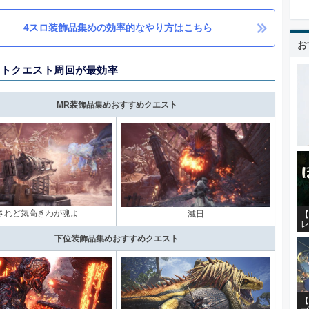
4スロ装飾品集めの効率的なやり方はこちら
お
ントクエスト周回が最効率
MR装飾品集めおすすめクエスト
されど気高きわが魂よ
滅日
【
レ
下位装飾品集めおすすめクエスト
【