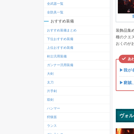
全武器一覧
全防具一覧
おすすめ装備
装飾品集
おすすめ装備まとめ
種のクエ
下位おすすめ装備
おくのが
上位おすすめ装備
剣士汎用装備
あ
ガンナー汎用装備
▶我が
大剣
▶窮賊
太刀
片手剣
双剣
ハンマー
ヴォル
狩猟笛
ランス