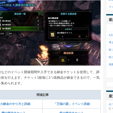
マ
最
4
導
新
錆
覚
祭などのイベント開催期間中入手できる錬金チケットを使用して、調
金術を行えます。チケット1枚毎に1つ装飾品が錬金できるので、一気
を集められます。
関連記事
最
カ錬金のやり方と詳細
「万福の宴」イベント詳細
ゆ
に
鋼の錬金チケット
銀の錬金チケット