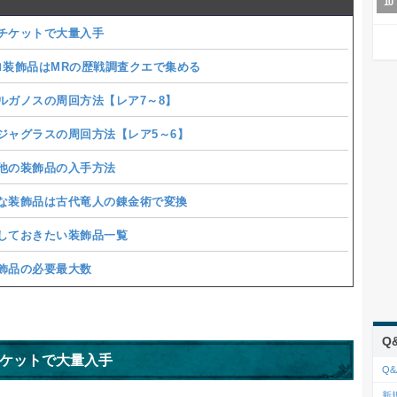
チケットで大量入手
ロ装飾品はMRの歴戦調査クエで集める
ルガノスの周回方法【レア7～8】
ジャグラスの周回方法【レア5～6】
他の装飾品の入手方法
な装飾品は古代竜人の錬金術で変換
しておきたい装飾品一覧
飾品の必要最大数
Q
ケットで大量入手
Q&
新