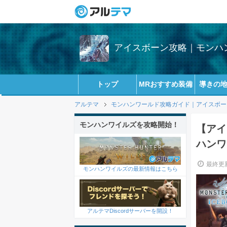
アイスボーン攻略｜モンハン
トップ
MRおすすめ装備
導きの
アルテマ
モンハンワールド攻略ガイド｜アイスボーン(
モンハンワイルズを攻略開始！
【アイ
ハンワ
最終更新
モンハンワイルズの最新情報はこちら
アルテマDiscordサーバーを開設！