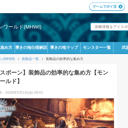
ゲームでポイ活
ワールド(MHWI)
地進め方
導きの地仕様解説
導きの地マップ
モンスター一覧
武
MHWI)
装飾品一覧
装飾品の効率的な集め方
スボーン】装飾品の効率的な集め方【モン
ールド】
：2026年5月1日(金) 08:01