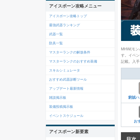
アイスボーン攻略メニュー
アイスボーン攻略トップ
最強武器ランキング
武器一覧
防具一覧
MHW(モ
マスターランクの解放条件
す。イベン
記載。入手
マスターランクのおすすめ装備
スキルシミュレータ
おすすめ武器診断ツール
アップデート最新情報
窮賊ハ
雑談掲示板
装備投稿掲示板
イベントスケジュール
お
アイスボーン新要素
目次