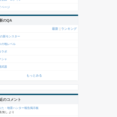
イページ
新のQA
最新
|
ランキング
月の新モンスター
きの地レベル
コラボ
クシャ
醒武器
もっとみる
近のコメント
うた・地雷ハンター報告掲示板
名無し
より