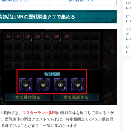
狩
に
装飾品はMRの歴戦調査クエで集める
ゆ
に
ム
め
に
ゆ
に
トの装飾品は、
マスターランク(MR)
の歴戦個体を周回して集めるのが
す。歴戦個体の調査クエストであれば、特別報酬全てが4スロ装飾品
れる珠で並ぶことが多く、一気に集められます。