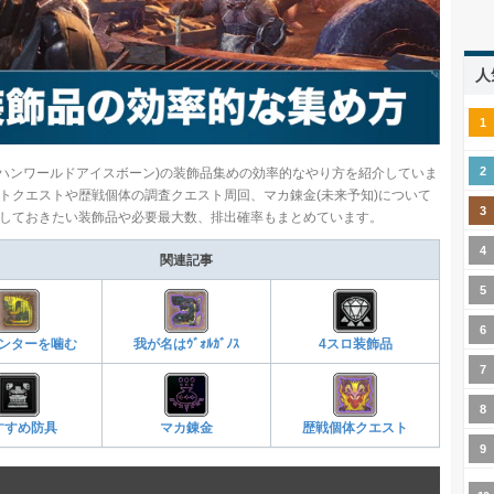
人
ンハンワールドアイスボーン)の装飾品集めの効率的なやり方を紹介していま
トクエストや歴戦個体の調査クエスト周回、マカ錬金(未来予知)について
しておきたい装飾品や必要最大数、排出確率もまとめています。
関連記事
ンターを噛む
我が名はｳﾞｫﾙｶﾞﾉｽ
4スロ装飾品
すすめ防具
マカ錬金
歴戦個体クエスト