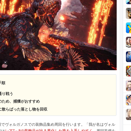
手順
常通り戦う
短のため、捕獲がおすすめ
囲に散らばった落とし物を回収
順でヴォルガノスでの装飾品集め周回を行います。「我が名はヴォル
では
レア7～8の装飾品が出る風化した珠を入手しやすく
、周回装備を