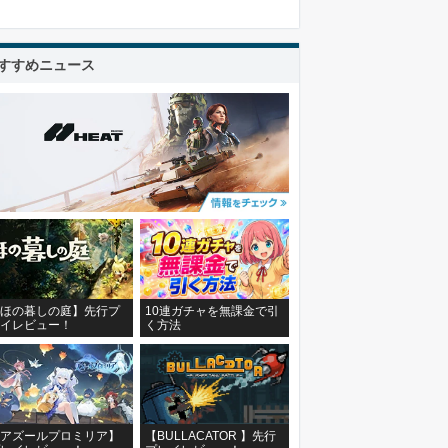
すすめニュース
ほの暮しの庭】先行プ
10連ガチャを無課金で引
イレビュー！
く方法
アズールプロミリア】
【BULLACATOR 】先行