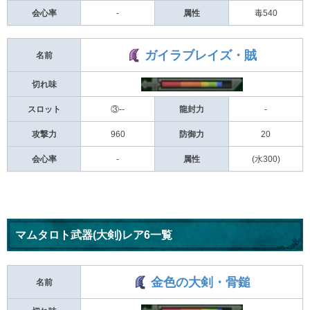
会心率
-
属性
毒540
ガイラブレイズ・賊
名前
切れ味
スロット
③--
龍封力
-
攻撃力
960
防御力
20
会心率
-
属性
(水300)
マムタロト武器(大剣)レア6一覧
金色の大剣・骨鎚
名前