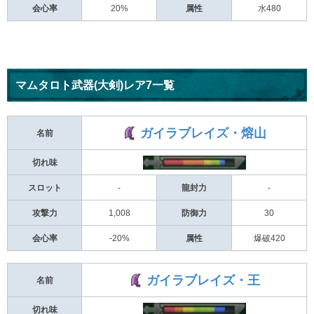
会心率
20%
属性
水480
マムタロト武器(大剣)レア7一覧
ガイラブレイズ・熔山
名前
切れ味
スロット
-
龍封力
-
攻撃力
1,008
防御力
30
会心率
-20%
属性
爆破420
ガイラブレイズ・王
名前
切れ味