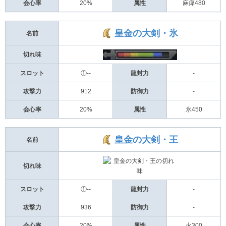
会心率
20%
属性
麻痺480
皇金の大剣・氷
名前
切れ味
スロット
①--
龍封力
-
攻撃力
912
防御力
-
会心率
20%
属性
氷450
皇金の大剣・王
名前
切れ味
スロット
①--
龍封力
-
攻撃力
936
防御力
-
会心率
20%
属性
火300