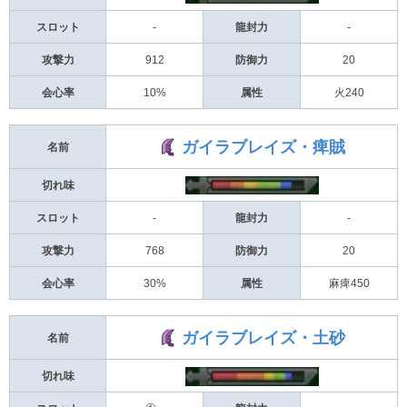
スロット
-
龍封力
-
攻撃力
912
防御力
20
会心率
10%
属性
火240
ガイラブレイズ・痺賊
名前
切れ味
スロット
-
龍封力
-
攻撃力
768
防御力
20
会心率
30%
属性
麻痺450
ガイラブレイズ・土砂
名前
切れ味