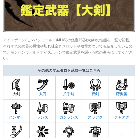
アイスボーン(モンハンワールド/MHW)の鑑定武器(大剣)の性能を一覧で記載。
それぞれの武器の属性や切れ味空きスロットや攻撃力ついても紹介しているの
で、モンハンワールドアイスボーンで鑑定武器を調べる際の参考にしてくださ
い。
その他のマムタロト武器一覧はこちら
大剣
太刀
片手剣
双剣
狩猟笛
ハンマー
ランス
ガンランス
スラアク
チャアク
-