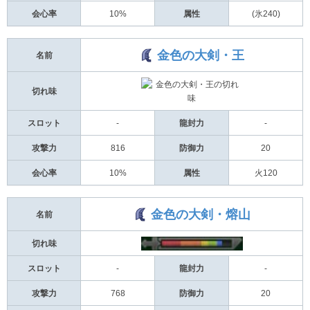
会心率
10%
属性
(氷240)
金色の大剣・王
名前
切れ味
スロット
-
龍封力
-
攻撃力
816
防御力
20
会心率
10%
属性
火120
金色の大剣・熔山
名前
切れ味
スロット
-
龍封力
-
攻撃力
768
防御力
20