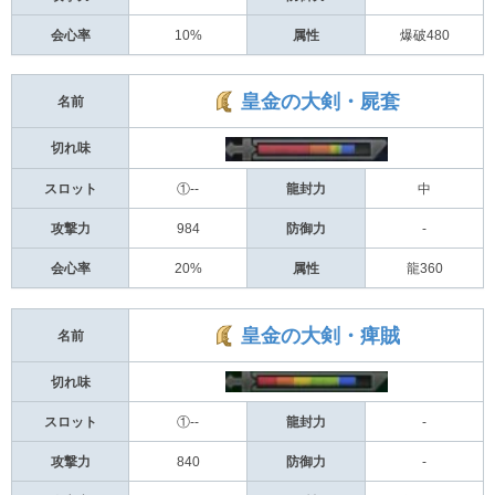
会心率
10%
属性
爆破480
皇金の大剣・屍套
名前
切れ味
スロット
①--
龍封力
中
攻撃力
984
防御力
-
会心率
20%
属性
龍360
皇金の大剣・痺賊
名前
切れ味
スロット
①--
龍封力
-
攻撃力
840
防御力
-