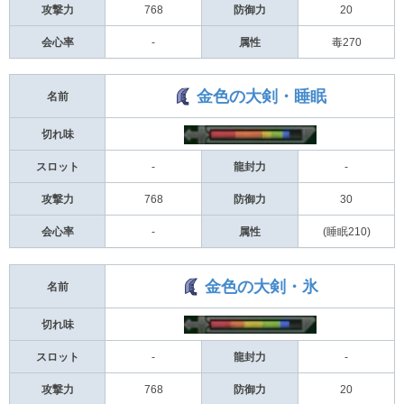
攻撃力
768
防御力
20
会心率
-
属性
毒270
金色の大剣・睡眠
名前
切れ味
スロット
-
龍封力
-
攻撃力
768
防御力
30
会心率
-
属性
(睡眠210)
金色の大剣・氷
名前
切れ味
スロット
-
龍封力
-
攻撃力
768
防御力
20