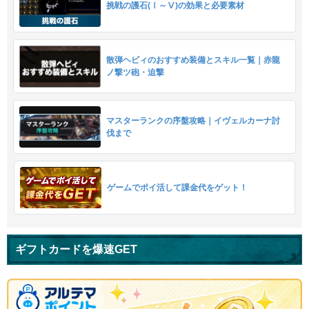
挑戦の護石(Ⅰ～Ⅴ)の効果と必要素材
散弾ヘビィのおすすめ装備とスキル一覧｜赤龍
ノ撃ツ砲・迫撃
マスターランクの序盤攻略｜イヴェルカーナ討
伐まで
ゲームでポイ活して課金代をゲット！
ギフトカードを爆速GET