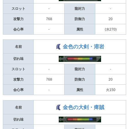
スロット
-
龍封力
-
攻撃力
768
防御力
20
会心率
-
属性
(水270)
金色の大剣・溶岩
名前
切れ味
スロット
-
龍封力
-
攻撃力
768
防御力
20
会心率
-
属性
火150
金色の大剣・痺賊
名前
切れ味