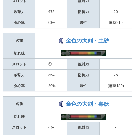
スロット
-
龍封力
-
攻撃力
672
防御力
20
会心率
30%
属性
麻痺210
金色の大剣・土砂
名前
切れ味
スロット
①--
龍封力
-
攻撃力
864
防御力
25
会心率
-20%
属性
(麻痺180)
金色の大剣・毒妖
名前
切れ味
スロット
①--
龍封力
-