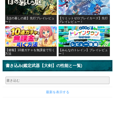
【ほの暮しの庭】先行プレイレビュ
【リミットゼロブレイカーズ】先行
ー！
プレイレビュー！
【速報】10連ガチャを無課金で引く
【みんなのトレイン】プレイレビュ
方法
ー！
書き込み
(鑑定武器【大剣】の性能と一覧)
最新を表示する