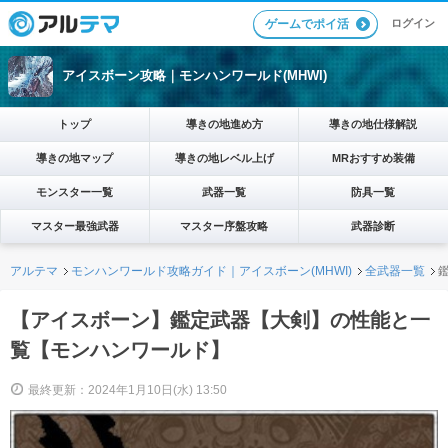
ログイン
ゲームでポイ活
アイスボーン攻略｜モンハンワールド(MHWI)
トップ
導きの地進め方
導きの地仕様解説
導きの地マップ
導きの地レベル上げ
MRおすすめ装備
モンスター一覧
武器一覧
防具一覧
マスター最強武器
マスター序盤攻略
武器診断
アルテマ
モンハンワールド攻略ガイド｜アイスボーン(MHWI)
全武器一覧
【アイスボーン】鑑定武器【大剣】の性能と一
覧【モンハンワールド】
最終更新：2024年1月10日(水) 13:50