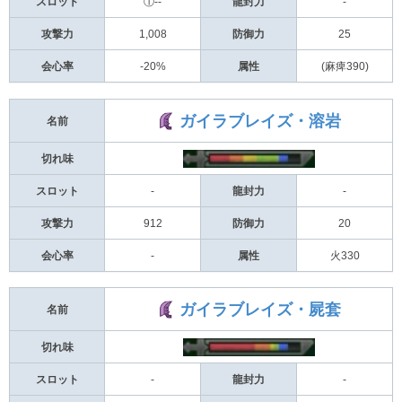
スロット
①--
龍封力
-
攻撃力
1,008
防御力
25
会心率
-20%
属性
(麻痺390)
ガイラブレイズ・溶岩
名前
切れ味
スロット
-
龍封力
-
攻撃力
912
防御力
20
会心率
-
属性
火330
ガイラブレイズ・屍套
名前
切れ味
スロット
-
龍封力
-