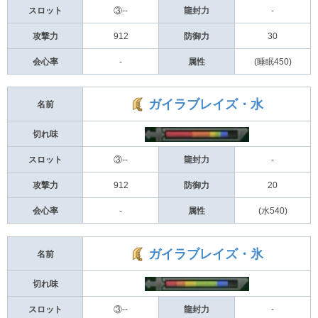
スロット
③--
龍封力
-
攻撃力
912
防御力
30
会心率
-
属性
(睡眠450)
ガイラブレイズ・水
名前
切れ味
スロット
③--
龍封力
-
攻撃力
912
防御力
20
会心率
-
属性
(水540)
ガイラブレイズ・氷
名前
切れ味
スロット
③--
龍封力
-