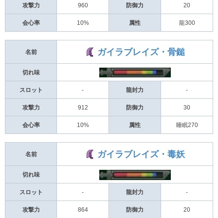
攻撃力
960
防御力
20
会心率
10%
属性
龍300
ガイラブレイズ・骨鎚
名前
切れ味
スロット
-
龍封力
-
攻撃力
912
防御力
30
会心率
10%
属性
睡眠270
ガイラブレイズ・毒妖
名前
切れ味
スロット
-
龍封力
-
攻撃力
864
防御力
20