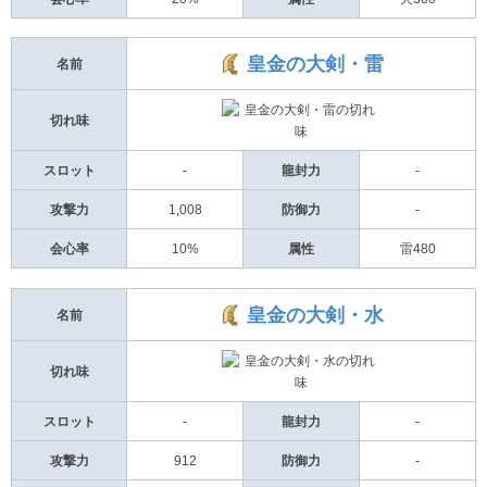
皇金の大剣・雷
名前
切れ味
スロット
-
龍封力
-
攻撃力
1,008
防御力
-
会心率
10%
属性
雷480
皇金の大剣・水
名前
切れ味
スロット
-
龍封力
-
攻撃力
912
防御力
-