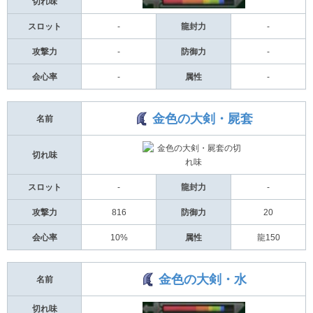
切れ味
スロット
-
龍封力
-
攻撃力
-
防御力
-
会心率
-
属性
-
金色の大剣・屍套
名前
切れ味
スロット
-
龍封力
-
攻撃力
816
防御力
20
会心率
10%
属性
龍150
金色の大剣・水
名前
切れ味