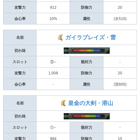
攻撃力
912
防御力
20
会心率
10%
属性
(氷510)
ガイラブレイズ・雷
名前
切れ味
スロット
③--
龍封力
-
攻撃力
1,008
防御力
20
会心率
-
属性
(雷600)
皇金の大剣・溶山
名前
切れ味
スロット
①--
龍封力
-
攻撃力
984
防御力
15