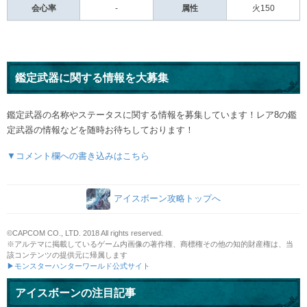
会心率
-
属性
火150
鑑定武器に関する情報を大募集
鑑定武器の名称やステータスに関する情報を募集しています！レア8の鑑
定武器の情報などを随時お待ちしております！
▼コメント欄への書き込みはこちら
アイスボーン攻略トップへ
©CAPCOM CO., LTD. 2018 All rights reserved.
※アルテマに掲載しているゲーム内画像の著作権、商標権その他の知的財産権は、当
該コンテンツの提供元に帰属します
▶モンスターハンターワールド公式サイト
アイスボーンの注目記事