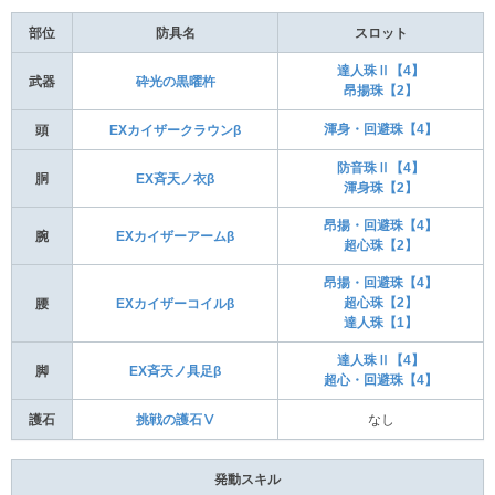
部位
防具名
スロット
達人珠Ⅱ【4】
武器
砕光の黒曜杵
昂揚珠【2】
渾身・回避珠【4】
頭
EXカイザークラウンβ
防音珠Ⅱ【4】
胴
EX斉天ノ衣β
渾身珠【2】
昂揚・回避珠【4】
腕
EXカイザーアームβ
超心珠【2】
昂揚・回避珠【4】
超心珠【2】
腰
EXカイザーコイルβ
達人珠【1】
達人珠Ⅱ【4】
脚
EX斉天ノ具足β
超心・回避珠【4】
護石
挑戦の護石Ⅴ
なし
発動スキル