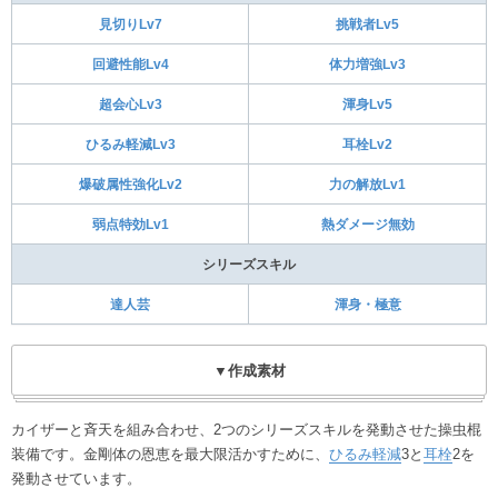
見切りLv7
挑戦者Lv5
回避性能Lv4
体力増強Lv3
超会心Lv3
渾身Lv5
ひるみ軽減Lv3
耳栓Lv2
爆破属性強化Lv2
力の解放Lv1
弱点特効Lv1
熱ダメージ無効
シリーズスキル
達人芸
渾身・極意
▼作成素材
カイザーと斉天を組み合わせ、2つのシリーズスキルを発動させた操虫棍
装備です。金剛体の恩恵を最大限活かすために、
ひるみ軽減
3と
耳栓
2を
発動させています。