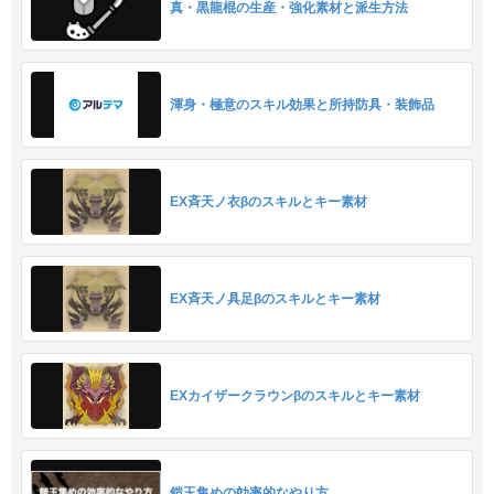
真・黒龍棍の生産・強化素材と派生方法
渾身・極意のスキル効果と所持防具・装飾品
EX斉天ノ衣βのスキルとキー素材
EX斉天ノ具足βのスキルとキー素材
EXカイザークラウンβのスキルとキー素材
鎧玉集めの効率的なやり方