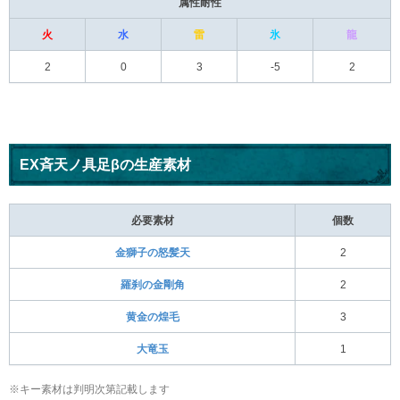
属性耐性
火
水
雷
氷
龍
2
0
3
-5
2
EX斉天ノ具足βの生産素材
必要素材
個数
金獅子の怒髪天
2
羅刹の金剛角
2
黄金の煌毛
3
大竜玉
1
※キー素材は判明次第記載します