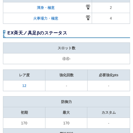
渾身・極意
2
火事場力・極意
4
EX斉天ノ具足βのステータス
スロット数
④④-
レア度
強化回数
必要強化pts
12
-
-
防御力
初期
最大
カスタム
170
170
-