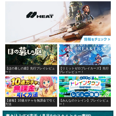
【ほの暮しの庭】先行プレイレビュ
【リミットゼロブレイカーズ】先行
ー！
プレイレビュー！
【速報】10連ガチャを無課金で引く
【みんなのトレイン】プレイレビュ
方法
ー！