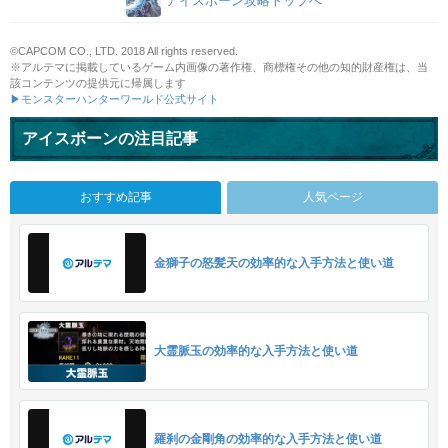
アイスボーン攻略トップへ
©CAPCOM CO., LTD. 2018 All rights reserved.
※アルテマに掲載しているゲーム内画像の著作権、商標権その他の知的財産権は、当
該コンテンツの提供元に帰属します
▶モンスターハンターワールド公式サイト
アイスボーンの注目記事
おすすめ記事
人気ページ
金獅子の怒髪天の効率的な入手方法と使い道
大霊脈玉の効率的な入手方法と使い道
羅刹の金剛角の効率的な入手方法と使い道