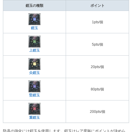
鎧玉の種類
ポイント
1pts/個
鎧玉
5pts/個
上鎧玉
20pts/個
尖鎧玉
80pts/個
堅鎧玉
200pts/個
重鎧玉
防具の強化には鎧玉を使用します。鎧玉はレア度毎にポイントが決めら