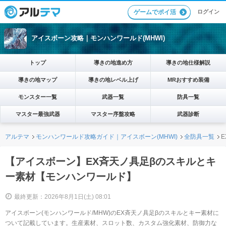
ログイン
ゲームでポイ活
アイスボーン攻略｜モンハンワールド(MHWI)
トップ
導きの地進め方
導きの地仕様解説
導きの地マップ
導きの地レベル上げ
MRおすすめ装備
モンスター一覧
武器一覧
防具一覧
マスター最強武器
マスター序盤攻略
武器診断
アルテマ
モンハンワールド攻略ガイド｜アイスボーン(MHWI)
全防具一覧
【アイスボーン】EX斉天ノ具足βのスキルとキ
ー素材【モンハンワールド】
最終更新：2026年8月1日(土) 08:01
アイスボーン(モンハンワールド/MHW)のEX斉天ノ具足βのスキルとキー素材に
ついて記載しています。生産素材、スロット数、カスタム強化素材、防御力な