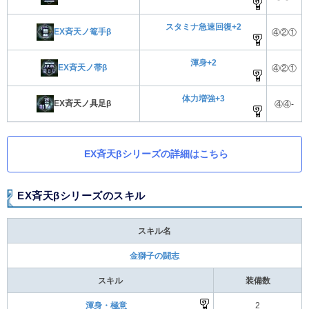
スタミナ急速回復+2
EX斉天ノ篭手β
④②①
渾身+2
EX斉天ノ帯β
④②①
体力増強+3
EX斉天ノ具足β
④④-
EX斉天βシリーズの詳細はこちら
EX斉天βシリーズのスキル
スキル名
金獅子の闘志
スキル
装備数
渾身・極意
2