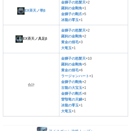
金獅子の怒髪天
×2
羅刹の金剛角
×1
EX斉天ノ帯β
金獅子の剛爪
×5
冰龍の零玉
×1
金獅子の怒髪天
×2
羅刹の金剛角
×2
EX斉天ノ具足β
黄金の煌毛
×3
大竜玉
×1
金獅子の怒髪天
×10
羅刹の金剛角
×5
黄金の煌毛
×6
ラージャンハート
×1
金獅子の剛角
×2
合計
古龍の大宝玉
×1
金獅子の剛爪
×8
雷顎竜の天鱗
×1
冰龍の零玉
×1
大竜玉
×1