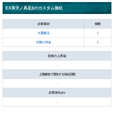
EX斉天ノ具足βのカスタム強化
必要素材
個数
大霊脈玉
1
古龍の浄血
2
防御力上昇値
-
上限解放で増加する強化回数
-
必要強化pts
-