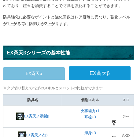
れており、鎧玉を消費することで防具を強化することができます。
防具強化に必要なポイントと強化回数はレア度毎に異なり、強化レベル
が1上がる毎に防御力が2上がります。
EX斉天βシリーズの基本性能
EX斉天β
EX斉天α
※タブ切り替えでαとβのスキルとスロットの比較ができます
防具名
個別スキル
スロ
火事場力+1
EX斉天ノ添髪β
④--
耳栓+3
渾身+3
EX斉天ノ衣β
④②-