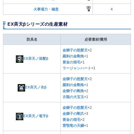
火事場力・極意
4
EX斉天βシリーズの生産素材
防具名
必要素材/費用
金獅子の怒髪天
×2
羅刹の金剛角
×1
EX斉天ノ添髪β
黄金の煌毛
×1
ラージャンハート
×1
金獅子の怒髪天
×2
羅刹の金剛角
×1
EX斉天ノ衣β
金獅子の剛角
×2
古龍の大宝玉
×1
金獅子の怒髪天
×2
金獅子の剛爪
×3
EX斉天ノ篭手β
黄金の煌毛
×2
雷顎竜の天鱗
×1