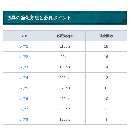
防具の強化方法と必要ポイント
レア
必要強化pts
強化回数
レア1
113pts
18
レア2
92pts
16
レア3
155pts
14
レア4
200pts
12
レア5
320pts
11
レア6
420pts
10
レア7
280pts
6
レア8
120pts
3