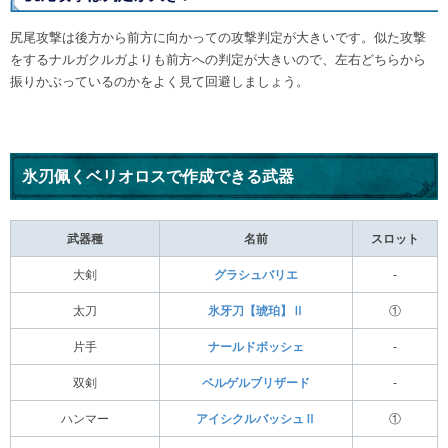
尻尾攻撃は後方から前方に向かっての攻撃判定が大きいです。似た攻撃
をするナルガクルガよりも前方への判定が大きいので、左右どちらから
振りかぶっているのかをよく見て回避しましょう。
氷刃佩くベリオロスで作成できる武器
武器種
名前
スロット
大剣
グラシュバリエ
-
太刀
氷牙刀【琥珀】Ⅱ
①
片手
ナールドボッシェ
-
双剣
ベルゲルブリザード
-
ハンマー
アイシクルバッシュⅡ
①