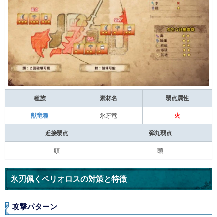
種族
素材名
弱点属性
獣竜種
氷牙竜
火
近接弱点
弾丸弱点
頭
頭
氷刃佩くベリオロスの対策と特徴
攻撃パターン