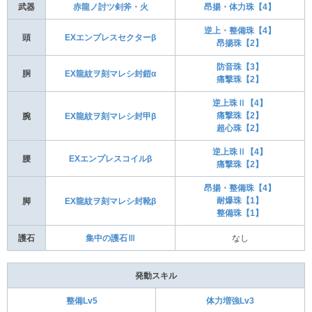
武器
赤龍ノ討ツ剣斧・火
昂揚・体力珠【4】
逆上・整備珠【4】
頭
EXエンプレスセクターβ
昂揚珠【2】
防音珠【3】
胴
EX龍紋ヲ刻マレシ封鎧α
痛撃珠【2】
逆上珠Ⅱ【4】
痛撃珠【2】
腕
EX龍紋ヲ刻マレシ封甲β
超心珠【2】
逆上珠Ⅱ【4】
腰
EXエンプレスコイルβ
痛撃珠【2】
昂揚・整備珠【4】
耐爆珠【1】
脚
EX龍紋ヲ刻マレシ封靴β
整備珠【1】
護石
集中の護石Ⅲ
なし
発動スキル
整備Lv5
体力増強Lv3