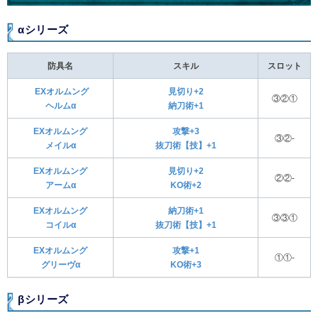
αシリーズ
防具名
スキル
スロット
EXオルムング
見切り+2
③②①
ヘルムα
納刀術+1
EXオルムング
攻撃+3
③②-
メイルα
抜刀術【技】+1
EXオルムング
見切り+2
②②-
アームα
KO術+2
EXオルムング
納刀術+1
③③①
コイルα
抜刀術【技】+1
EXオルムング
攻撃+1
①①-
グリーヴα
KO術+3
βシリーズ