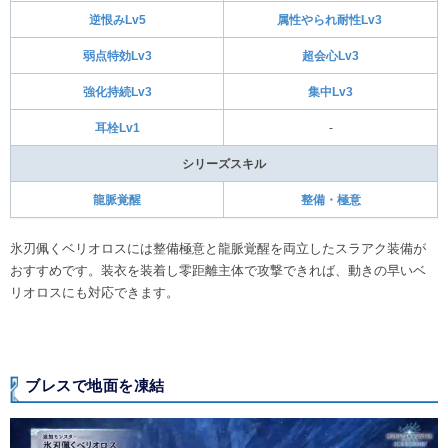
逆恨みLv5
属性やられ耐性Lv3
弱点特効Lv3
超会心Lv3
強化持続Lv3
集中Lv3
耳栓Lv1
-
シリーズスキル
龍脈覚醒
整備・極意
氷刃佩くベリオロスには整備極意と龍脈覚醒を両立したスラアク装備が
おすすめです。装衣を装着し零距離主体で攻撃できれば、動きの早いベ
リオロスにも対応できます。
ブレスで地面を凍結