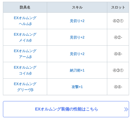
防具名
スキル
スロット
EXオルムング
見切り+2
④②①
ヘルムβ
EXオルムング
見切り+2
④②-
メイルβ
EXオルムング
見切り+2
④④-
アームβ
EXオルムング
納刀術+1
④③①
コイルβ
EXオルムング
攻撃+1
④④-
グリーヴβ
EXオルムング装備の性能はこちら