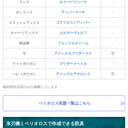
ランス
セイバートゥース
-
ガンランス
アンバーマーチ
-
スラッシュアックス
ゴアフロストアンバー
-
チャージアックス
エルガーヴォルフ
-
操虫棍
フェンリルストーム
-
弓
アイシクルブリザードⅡ
①
ライトボウガン
ブリザードヘイル
-
ヘビィボウガン
アイシクルアサルトⅡ
①
最終派生武器のみを掲載しています
ベリオロス武器一覧はこちら
氷刃佩くベリオロスで作成できる防具