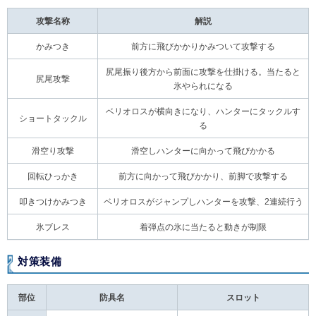
攻撃名称
解説
かみつき
前方に飛びかかりかみついて攻撃する
尻尾振り後方から前面に攻撃を仕掛ける。当たると
尻尾攻撃
氷やられになる
ベリオロスが横向きになり、ハンターにタックルす
ショートタックル
る
滑空り攻撃
滑空しハンターに向かって飛びかかる
回転ひっかき
前方に向かって飛びかかり、前脚で攻撃する
叩きつけかみつき
ベリオロスがジャンプしハンターを攻撃、2連続行う
氷ブレス
着弾点の氷に当たると動きが制限
対策装備
部位
防具名
スロット