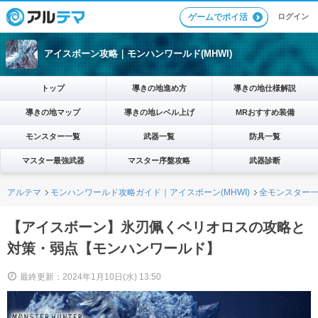
ログイン
ゲームでポイ活
アイスボーン攻略｜モンハンワールド(MHWI)
トップ
導きの地進め方
導きの地仕様解説
導きの地マップ
導きの地レベル上げ
MRおすすめ装備
モンスター一覧
武器一覧
防具一覧
マスター最強武器
マスター序盤攻略
武器診断
アルテマ
モンハンワールド攻略ガイド｜アイスボーン(MHWI)
全モンスター
【アイスボーン】氷刃佩くベリオロスの攻略と
対策・弱点【モンハンワールド】
最終更新：2024年1月10日(水) 13:50