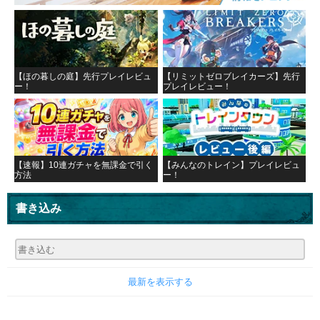
【ほの暮しの庭】先行プレイレビュ
【リミットゼロブレイカーズ】先行
ー！
プレイレビュー！
【速報】10連ガチャを無課金で引く
【みんなのトレイン】プレイレビュ
方法
ー！
書き込み
最新を表示する