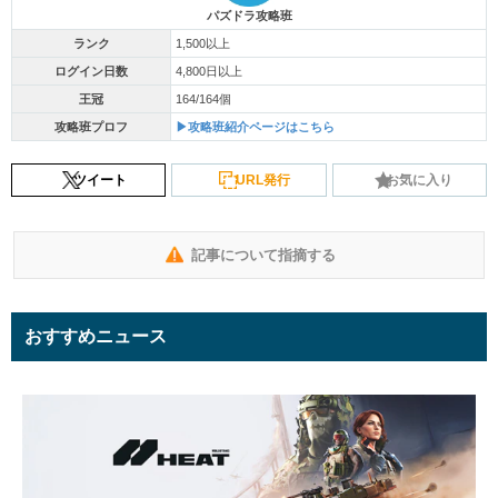
パズドラ攻略班
ランク
1,500以上
ログイン日数
4,800日以上
王冠
164/164個
攻略班プロフ
▶攻略班紹介ページはこちら
ツイート
URL発行
お気に入り
記事について指摘する
おすすめニュース