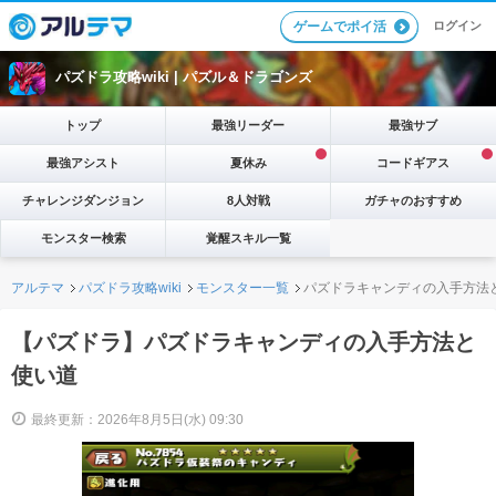
ログイン
ゲームでポイ活
パズドラ攻略wiki |
パズル＆ドラゴンズ
トップ
最強リーダー
最強サブ
最強アシスト
夏休み
コードギアス
チャレンジダンジョン
8人対戦
ガチャのおすすめ
モンスター検索
覚醒スキル一覧
アルテマ
パズドラ攻略wiki
モンスター一覧
パズドラキャンディの入手方法
【パズドラ】パズドラキャンディの入手方法と
使い道
最終更新：2026年8月5日(水) 09:30