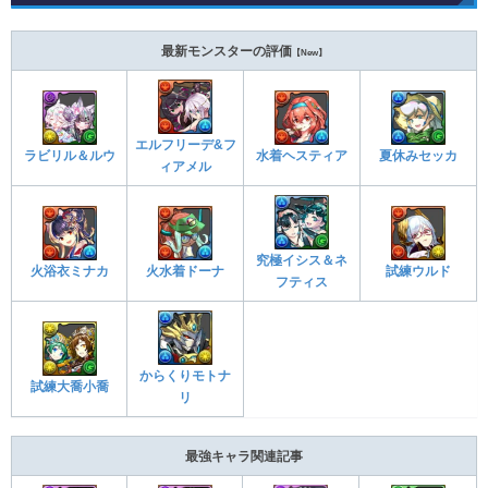
最新モンスターの評価
【New】
エルフリーデ&フ
ラビリル＆ルウ
水着ヘスティア
夏休みセッカ
ィアメル
究極イシス＆ネ
火浴衣ミナカ
火水着ドーナ
試練ウルド
フティス
からくりモトナ
試練大喬小喬
リ
最強キャラ関連記事