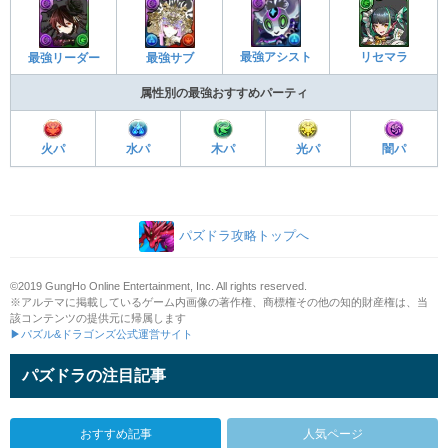
最強アシスト
リセマラ
最強リーダー
最強サブ
属性別の最強おすすめパーティ
火パ
水パ
木パ
光パ
闇パ
パズドラ攻略トップへ
©2019 GungHo Online Entertainment, Inc. All rights reserved.
※アルテマに掲載しているゲーム内画像の著作権、商標権その他の知的財産権は、当
該コンテンツの提供元に帰属します
▶パズル&ドラゴンズ公式運営サイト
パズドラの注目記事
おすすめ記事
人気ページ