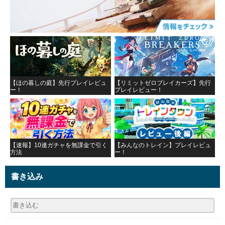
【ほの暮しの庭】先行プレイレビュ
【リミットゼロブレイカーズ】先行
ー！
プレイレビュー！
【速報】10連ガチャを無課金で引く
【みんなのトレイン】プレイレビュ
方法
ー！
書き込み