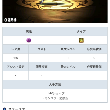
属性
タイプ
レア度
コスト
最大レベル
必要経験値
☆5
1
1
0
アシスト設定
限界突破
最大レベル
必要経験値
×
×
-
-
入手方法
・MPショップ
・モンスター交換所
ステータス