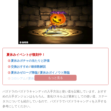
夏休みイベントが復刻中！
・
夏休みガチャの当たりと評価
・
交換おすすめ
/
確保数解説
・
夏休みゼローグ降臨
/
夏休みガイノウト降臨
もっと見る
・
コロシアム
/
夏休みワンタッチ
パズドラのパズドラキャンディの入手方法と使い道を記載しています。おすす
めの入手ダンジョンはもちろん、進化/スキル上げ素材としての使い道、ステー
タスについても紹介しているので、パズドラでパズドラキャンディを入手する
参考にしてください。