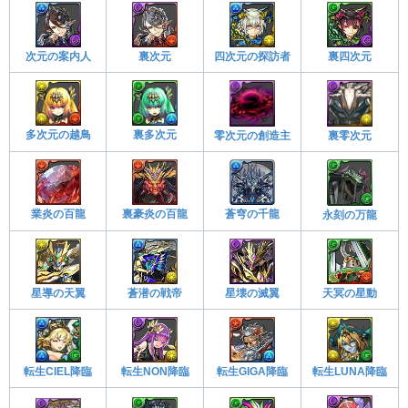
次元の案内人
裏次元
四次元の探訪者
裏四次元
多次元の越鳥
裏多次元
零次元の創造主
裏零次元
業炎の百龍
裏豪炎の百龍
蒼穹の千龍
永刻の万龍
星導の天翼
蒼潜の戦帝
星壊の滅翼
天冥の星動
転生NON降臨
転生GIGA降臨
転生CIEL降臨
転生LUNA降臨