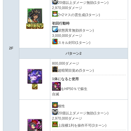
20億以上ダメージ無効(1ターン)
2,970,000ダメージ
2×2マスの雲生成(3ターン)
初回行動時
状態異常無効(6ターン)
3,000,000ダメージ
スキル封印(1ターン)
2F
パターン2
800,000ダメージ
超暗闇目覚め(5ターン)
1体になると使用
をHP50％で蘇生
自滅
根性
20億以上ダメージ無効(1ターン)
2,970,000ダメージ
上段横1列を操作不可(3ターン)