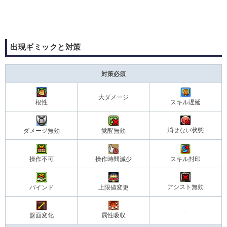
出現ギミックと対策​
対策必須
大ダメージ
根性
スキル遅延
消せない状態
ダメージ無効
覚醒無効
操作不可
操作時間減少
スキル封印
アシスト無効
バインド
上限値変更
-
盤面変化
属性吸収