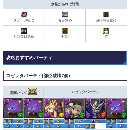
余裕があれば対策
ダメージ吸収
毒目覚め
超暗闇目覚め
お邪魔目覚め
雲
暗闇
攻略おすすめパーティ
ロゼッタパーティ(部位破壊7個)
ロゼッタパーティ
覚醒バッジ