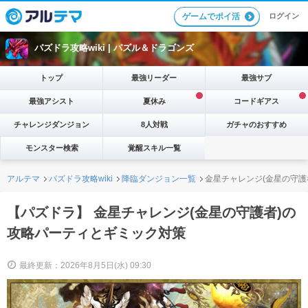
ログイン
ゲームでポイ活
パズドラ攻略wiki |
パズル＆ドラゴンズ
トップ
最強リーダー
最強サブ
最強アシスト
夏休み
コードギアス
チャレンジダンジョン
8人対戦
ガチャのおすすめ
モンスター検索
覚醒スキル一覧
アルテマ
パズドラ攻略wiki
降臨ダンジョン一覧
金星チャレンジ(金星の守護
【パズドラ】 金星チャレンジ(金星の守護者)の
攻略パーティとギミック対策
最終更新：2026年8月5日(水) 09:30