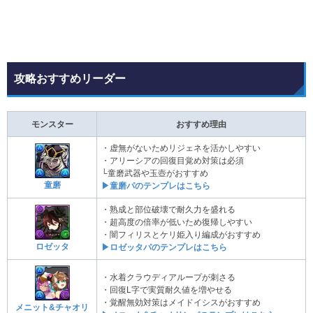
攻略おすすめリーダー
モンスター
おすすめ理由
・虚無がないためリジェネを活かしやすい
・アリーシアの回復目覚め対策は必須
└童磨武器や玉壺がおすすめ
童磨
▶童磨パのテンプレはこちら
・熟成と部位破壊で耐久力を盛れる
・超高度の倍率が低いため復帰しやすい
・闇フィリスとケリ姫入り編成がおすすめ
ロゼッタ
▶ロゼッタパのテンプレはこちら
・水着クラウディアループが刺さる
・回復L字で実質耐久値を増やせる
・覚醒無効対策はメイドイシスがおすすめ
メニット&チャオリ