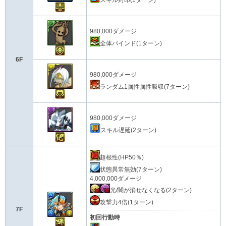
980,000ダメージ
全体バインド(1ターン)
6F
980,000ダメージ
ランダム1属性属性吸収(7ターン)
980,000ダメージ
スキル遅延(2ターン)
超根性(HP50％)
状態異常無効(7ターン)
4,000,000ダメージ
光/闇が消せなくなる(2ターン)
攻撃力4倍(1ターン)
7F
初回行動時