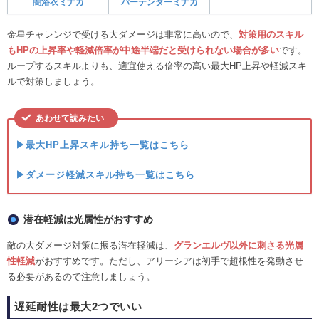
闇浴衣ミナカ
バーテンダーミナカ
金星チャレンジで受ける大ダメージは非常に高いので、
対策用のスキル
もHPの上昇率や軽減倍率が中途半端だと受けられない場合が多い
です。
ループするスキルよりも、適宜使える倍率の高い最大HP上昇や軽減スキ
ルで対策しましょう。
あわせて読みたい
▶最大HP上昇スキル持ち一覧はこちら
▶ダメージ軽減スキル持ち一覧はこちら
潜在軽減は光属性がおすすめ
敵の大ダメージ対策に振る潜在軽減は、
グランエルヴ以外に刺さる光属
性軽減
がおすすめです。ただし、アリーシアは初手で超根性を発動させ
る必要があるので注意しましょう。
遅延耐性は最大2つでいい