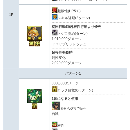
超根性(HP5％)
1F
スキル遅延(2ターン)
初回行動時/超根性行動より優先
トゲ目覚め(ターン)
1,010,000ダメージ
ドロップリフレッシュ
超根性発動時
属性変化
2,020,000ダメージ
パターン1
800,000ダメージ
ロック目覚め(5ターン)
1体になると使用
をHP50％で蘇生
自滅
根性