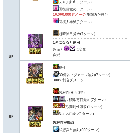
スキル封印(1ターン)
回復目覚め(1ターン)
16,000,000ダメージ
(攻撃力4倍時)
回復力半減(1ターン)
超暗闇目覚め(7ターン)
1体になると使用
盤面を
に変化
自滅
8F
根性
30億以上ダメージ無効(7ターン)
300%割合ダメージ
超根性(HP50％)
お邪魔/毒目覚め(7ターン)
光/闇属性吸収(1ターン)
3コンボ減少(1ターン)
9F
超根性発動時
状態異常無効(999ターン)