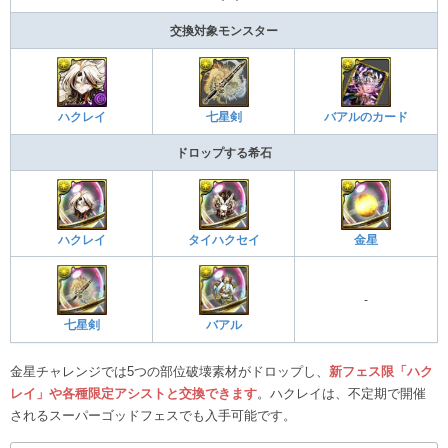
交換対象モンスター
ハクレイ
七星剣
バアルのカード
ドロップする希石
ハクレイ
タイハクセイ
金星
-
七星剣
バアル
金星チャレンジでは5つの部位破壊素材がドロップし、
新フェス限「ハク
レイ」や各種限定アシストと交換できます
。ハクレイは、不定期で開催
されるスーパーゴッドフェスでも入手可能です。