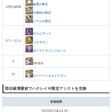
金星の希石
1(部位破壊)
七星剣の希石
バアルの希石
デスピアード
1(ランダム)
メテオロン
ダイヤドラゴンフルーツ
5
6枠潜在
10
スーパーノエルドラゴン
部位破壊素材でハクレイや限定アシストを交換
登場期間
2025/6/27(金)21:00～