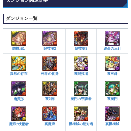
ダンジョン関連記事
ダンジョン一覧
闘技場1
闘技場2
闘技場3
運命の三針
異形の存在
列界の化身
裏闘技場
裏三針
裏列界
魔門の守護者
裏魔門
裏異形
魔廊の支配者
裏魔廊
機構城の絶対者
裏機構城