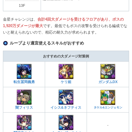
13F
金星チャレンジは、
合計4回大ダメージを受けるフロアがあり、ボスの
1,920万ダメージが最大
です。最低でもボスの攻撃を受けられる編成でな
いと耐えられないので、相応の耐久力が求められます。
ループより適宜使えるスキルがおすすめ
おすすめの大ダメージ対策例
転生冨岡義勇
ケリ姫
ガンダムDX
闇フィリス
イシス&ネフティス
タケル&エンジェモン
-