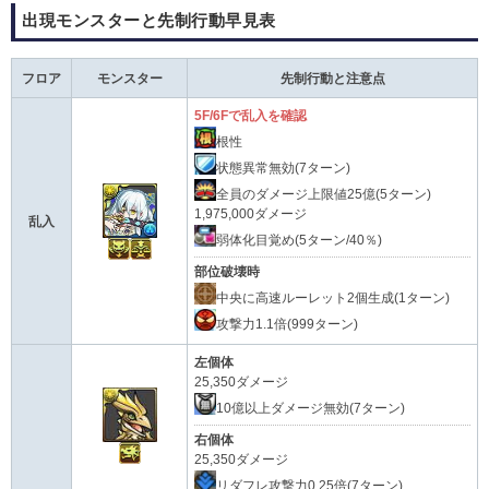
出現モンスターと先制行動早見表
フロア
モンスター
先制行動と注意点
5F/6Fで乱入を確認
根性
状態異常無効(7ターン)
全員のダメージ上限値25億(5ターン)
1,975,000ダメージ
乱入
弱体化目覚め(5ターン/40％)
部位破壊時
中央に高速ルーレット2個生成(1ターン)
攻撃力1.1倍(999ターン)
左個体
25,350ダメージ
10億以上ダメージ無効(7ターン)
右個体
25,350ダメージ
リダフレ攻撃力0.25倍(7ターン)