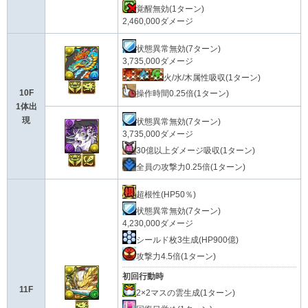
覚醒無効(1ターン)
2,460,000ダメージ
状態異常無効(7ターン)
3,735,000ダメージ
火/水/木属性吸収(1ターン)
10F
操作時間0.25倍(1ターン)
1体出
現
状態異常無効(7ターン)
3,735,000ダメージ
30億以上ダメージ吸収(1ターン)
全員の攻撃力0.25倍(1ターン)
超根性(HP50％)
状態異常無効(7ターン)
4,230,000ダメージ
シールド枚3生成(HP900億)
攻撃力4.5倍(1ターン)
初回行動時
11F
2×2マスの雲生成(1ターン)