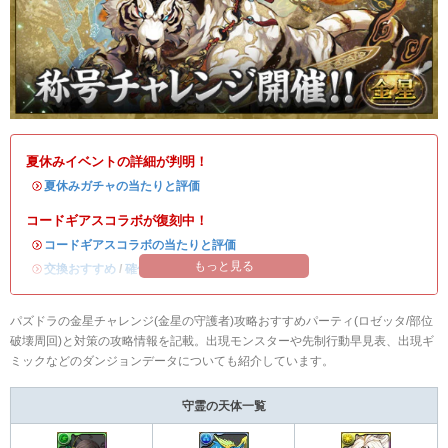
夏休みイベントの詳細が判明！
・
夏休みガチャの当たりと評価
コードギアスコラボが復刻中！
・
コードギアスコラボの当たりと評価
もっと見る
・
交換おすすめ
/
確保数解説
パズドラの金星チャレンジ(金星の守護者)攻略おすすめパーティ(ロゼッタ/部位
破壊周回)と対策の攻略情報を記載。出現モンスターや先制行動早見表、出現ギ
ミックなどのダンジョンデータについても紹介しています。
守霊の天体一覧