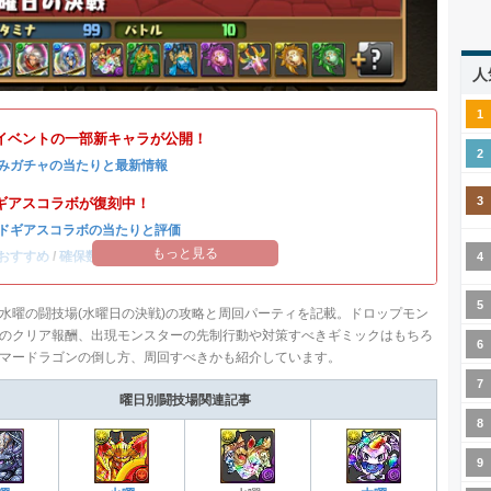
人
イベントの一部新キャラが公開！
みガチャの当たりと最新情報
ギアスコラボが復刻中！
ドギアスコラボの当たりと評価
もっと見る
おすすめ
/
確保数解説
水曜の闘技場(水曜日の決戦)の攻略と周回パーティを記載。ドロップモン
のクリア報酬、出現モンスターの先制行動や対策すべきギミックはもちろ
マードラゴンの倒し方、周回すべきかも紹介しています。
曜日別闘技場関連記事