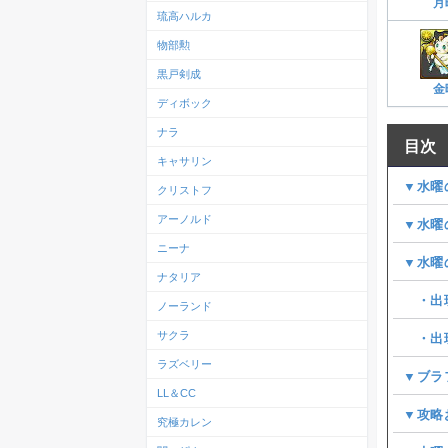
月
琉高ハルカ
物部勲
黒戸剣成
金
ディボック
ナラ
目次
キャサリン
▼水曜
クリストフ
アーノルド
▼水曜
ニーナ
▼水曜
ナタリア
・出現
ノーランド
サクラ
・出現
ラズベリー
▼ブラ
LL＆CC
▼攻略
究極カレン