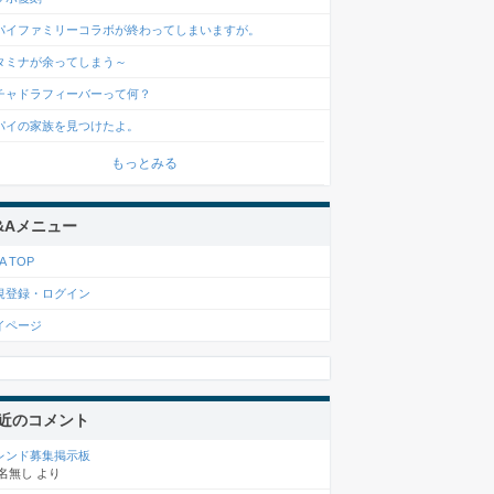
パイファミリーコラボが終わってしまいますが。
タミナが余ってしまう～
チャドラフィーバーって何？
パイの家族を見つけたよ。
もっとみる
&Aメニュー
A TOP
規登録・ログイン
イページ
近のコメント
レンド募集掲示板
名無し
より