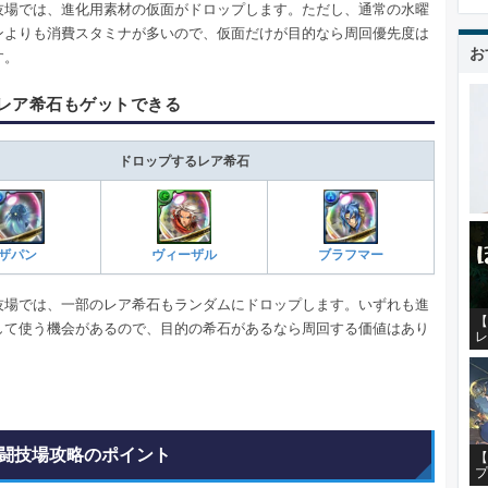
技場では、進化用素材の仮面がドロップします。ただし、通常の水曜
ンよりも消費スタミナが多いので、仮面だけが目的なら周回優先度は
お
す。
レア希石もゲットできる
ドロップするレア希石
ザパン
ヴィーザル
ブラフマー
技場では、一部のレア希石もランダムにドロップします。いずれも進
【
して使う機会があるので、目的の希石があるなら周回する価値はあり
レ
闘技場攻略のポイント
【
プ