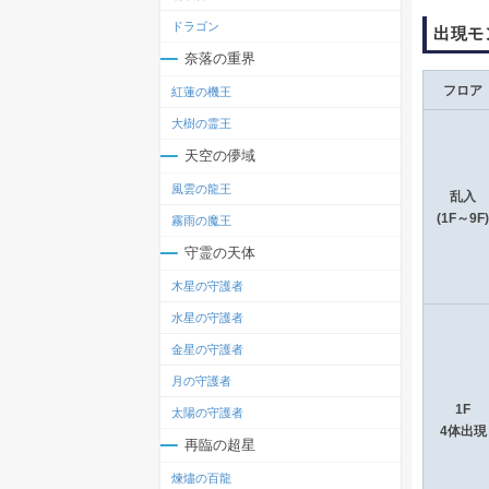
ドラゴン
出現モ
奈落の重界
フロア
紅蓮の機王
大樹の霊王
天空の儚域
風雲の龍王
乱入
(1F～9F)
霧雨の魔王
守霊の天体
木星の守護者
水星の守護者
金星の守護者
月の守護者
1F
太陽の守護者
4体出現
再臨の超星
煉燼の百龍