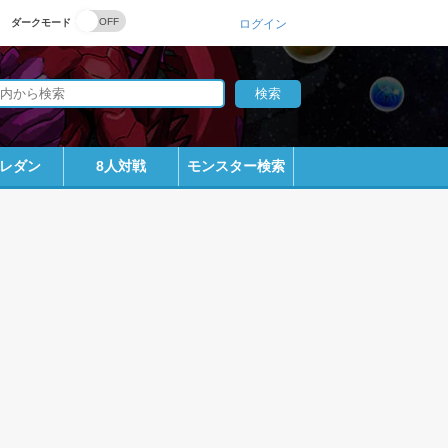
ダークモード
ログイン
レダン
8人対戦
モンスター検索