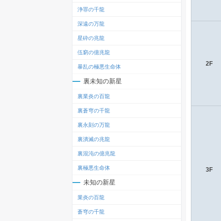
浄罪の千龍
深遠の万龍
星砕の兆龍
伍窮の億兆龍
2F
暴乱の極悪生命体
裏未知の新星
裏業炎の百龍
裏蒼穹の千龍
裏永刻の万龍
裏潰滅の兆龍
裏混沌の億兆龍
裏極悪生命体
3F
未知の新星
業炎の百龍
蒼穹の千龍