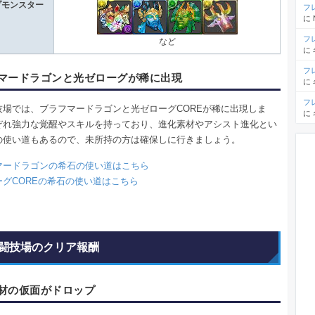
プモンスター
フ
に
フ
など
に
フ
マードラゴンと光ゼローグが稀に出現
に
フ
技場では、ブラフマードラゴンと光ゼローグCOREが稀に出現しま
に
ぞれ強力な覚醒やスキルを持っており、進化素材やアシスト進化とい
の使い道もあるので、未所持の方は確保しに行きましょう。
マードラゴンの希石の使い道はこちら
ーグCOREの希石の使い道はこちら
闘技場のクリア報酬
材の仮面がドロップ