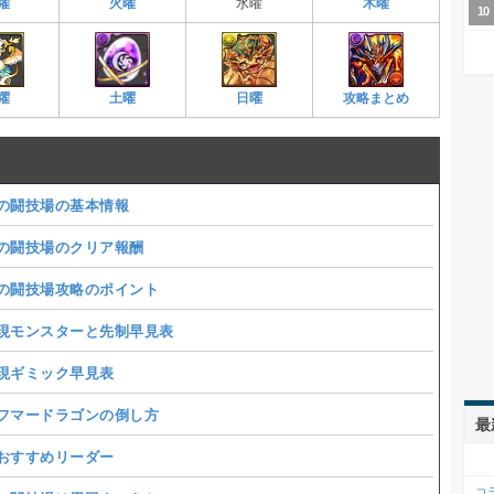
曜
火曜
水曜
木曜
曜
土曜
日曜
攻略まとめ
の闘技場の基本情報
の闘技場のクリア報酬
の闘技場攻略のポイント
モンスターと先制早見表
ギミック早見表
フマードラゴンの倒し方
最
おすすめリーダー
コ