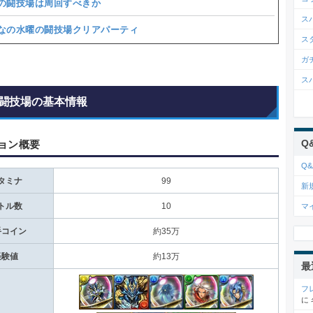
の闘技場は周回すべきか
ス
なの水曜の闘技場クリアパーティ
ス
ガ
ス
闘技場の基本情報
Q
ョン概要
Q&
タミナ
99
新
トル数
10
マ
手コイン
約35万
経験値
約13万
最
フ
に