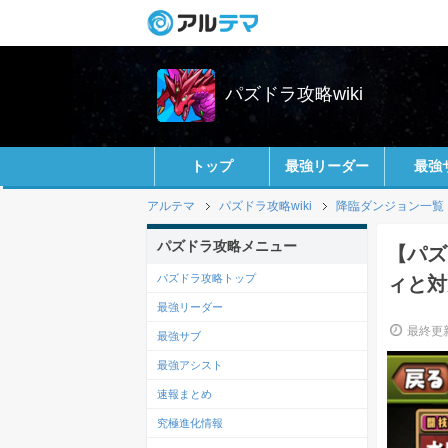
パズドラ攻略wiki
トップ
最強リーダー
最強
アルテマ
パズドラ攻略wiki
降臨ダンジョン一覧
パズドラ攻略メニュー
【パズ
パズドラ攻略トップ
ィと対
最強リーダー
最終更新
最強サブ
最強アシスト
速報まとめ
究極進化情報