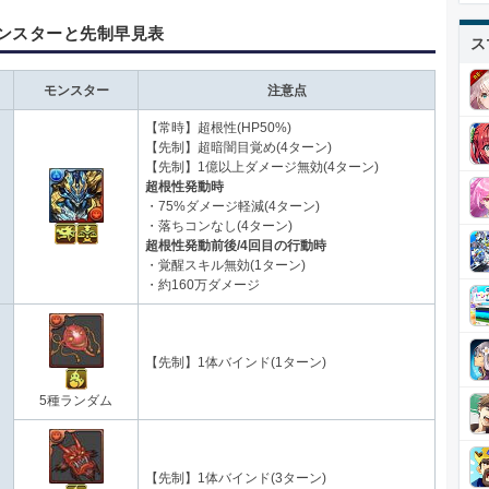
ンスターと先制早見表
ス
モンスター
注意点
【常時】超根性(HP50%)
【先制】超暗闇目覚め(4ターン)
【先制】1億以上ダメージ無効(4ターン)
超根性発動時
・75%ダメージ軽減(4ターン)
・落ちコンなし(4ターン)
超根性発動前後/4回目の行動時
・覚醒スキル無効(1ターン)
・約160万ダメージ
【先制】1体バインド(1ターン)
5種ランダム
【先制】1体バインド(3ターン)