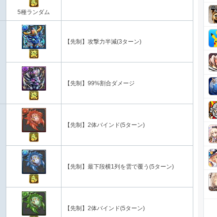
5種ランダム
【先制】攻撃力半減(3ターン)
【先制】99%割合ダメージ
【先制】2体バインド(5ターン)
【先制】最下段横1列を雲で覆う(5ターン)
【先制】2体バインド(5ターン)