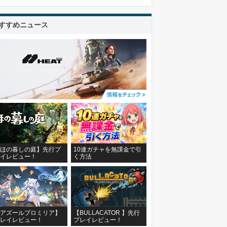
すすめニュース
ほの暮しの庭】先行プ
10連ガチャを無課金で引
イレビュー！
く方法
アズールプロミリア】
【BULLACATOR 】先行
レイレビュー！
プレイレビュー！