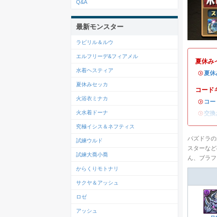
Q&A
最新モンスター
ラビリル＆ルウ
エルフリーデ&フィアメル
夏休み
水着ヘスティア
・
夏休
夏休みセッカ
コード
火浴衣ミナカ
・
コー
火水着ドーナ
・
交換
究極イシス＆ネフティス
パズドラの
試練ウルド
スターなど
試練大喬小喬
ん、ブラフ
からくりモトナリ
サクヤ＆アッシュ
ロゼ
アッシュ