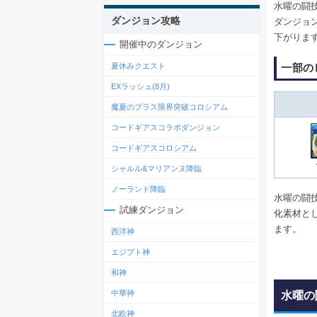
水曜の闘
ダンジョン攻略
ダンジョ
下がりま
開催中のダンジョン
一部の
夏休みクエスト
EXラッシュ(8月)
魔夏のプラス限界突破コロシアム
コードギアスコラボダンジョン
コードギアスコロシアム
シャルル&マリアンヌ降臨
ノーランド降臨
水曜の闘
試練ダンジョン
化素材と
ます。
西洋神
エジプト神
和神
中華神
水曜の
北欧神