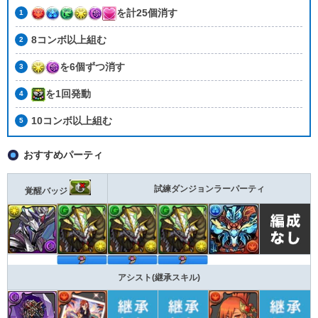
を計25個消す
8コンボ以上組む
を6個ずつ消す
を1回発動
10コンボ以上組む
おすすめパーティ
試練ダンジョンラーパーティ
覚醒バッジ
アシスト(継承スキル)