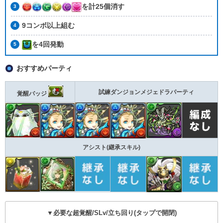
を計25個消す
9コンボ以上組む
を4回発動
おすすめパーティ
試練ダンジョンメジェドラパーティ
覚醒バッジ
アシスト(継承スキル)
▼必要な超覚醒/SLv/立ち回り(タップで開閉)