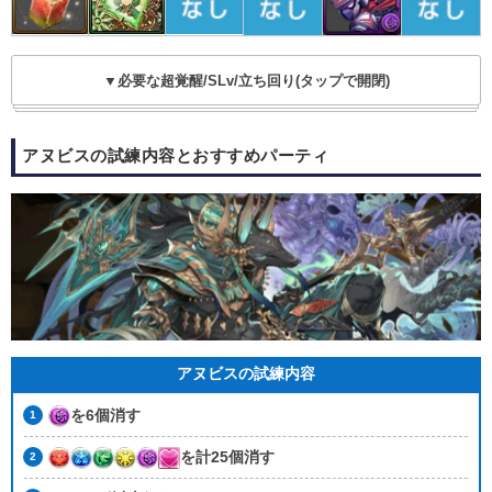
▼必要な超覚醒/SLv/立ち回り(タップで開閉)
アヌビスの試練内容とおすすめパーティ
アヌビスの試練内容
を6個消す
を計25個消す