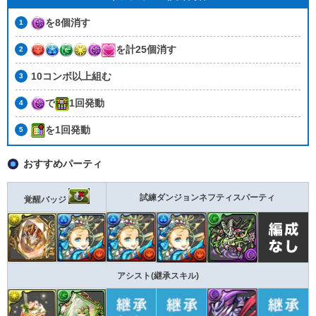
を8個消す
を計25個消す
10コンボ以上組む
で
1回発動
を1回発動
おすすめパーティ
試練ダンジョンネフティスパーティ
覚醒バッジ
アシスト(継承スキル)