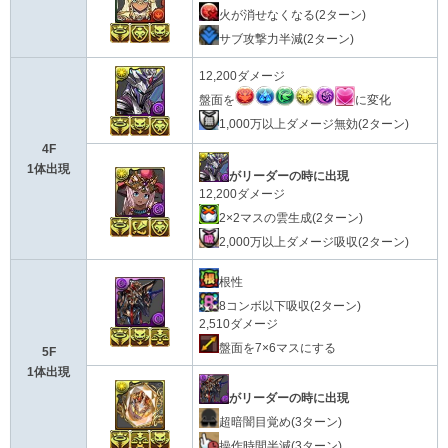
火が消せなくなる(2ターン)
サブ攻撃力半減(2ターン)
12,200ダメージ
盤面を
に変化
1,000万以上ダメージ無効(2ターン)
4F
1体出現
がリーダーの時に出現
12,200ダメージ
2×2マスの雲生成(2ターン)
2,000万以上ダメージ吸収(2ターン)
根性
8コンボ以下吸収(2ターン)
2,510ダメージ
盤面を7×6マスにする
5F
1体出現
がリーダーの時に出現
超暗闇目覚め(3ターン)
操作時間半減(3ターン)