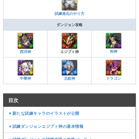
試練進化のやり方
ダンジョン攻略
和神
西洋神
エジプト神
中華神
北欧神
ドラゴン
目次
▼新たな試練キャラのイラストが公開
▼試練ダンジョンエジプト神の基本情報