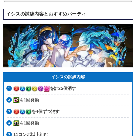
イシスの試練内容とおすすめパーティ
イシスの試練内容
を計25個消す
を1回発動
を4個ずつ消す
を1回発動
11コンボ以上組む