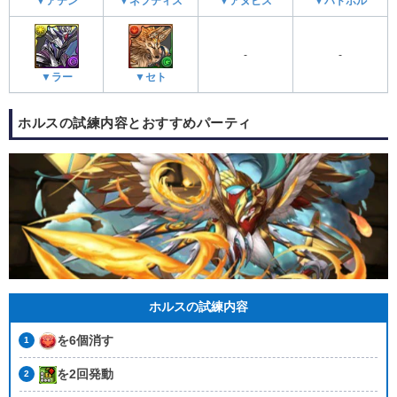
▼アテン
▼ネフティス
▼アヌビス
▼ハトホル
-
-
▼ラー
▼セト
ホルスの試練内容とおすすめパーティ
ホルスの試練内容
を6個消す
を2回発動