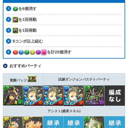
を6個消す
を1回発動
を1回発動
9コンボ以上組む
を計25個消す
おすすめパーティ
試練ダンジョンバステトパーティ
覚醒バッジ
アシスト(継承スキル)