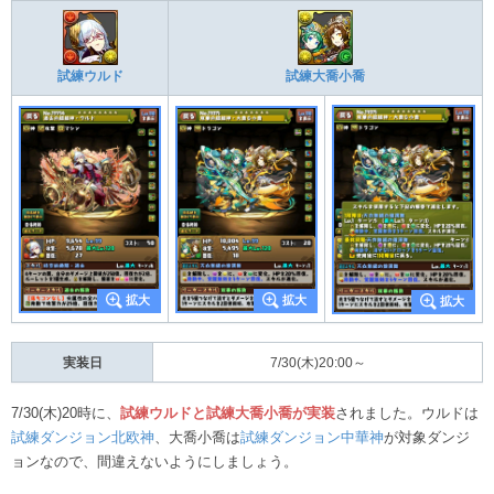
試練ウルド
試練大喬小喬
実装日
7/30(木)20:00～
7/30(木)20時に、
試練ウルドと試練大喬小喬が実装
されました。ウルドは
試練ダンジョン北欧神
、大喬小喬は
試練ダンジョン中華神
が対象ダンジ
ョンなので、間違えないようにしましょう。