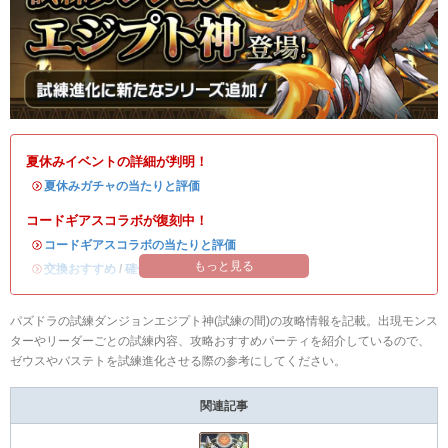
夏休みイベントの詳細が判明！
・
夏休みガチャの当たりと評価
コードギアスコラボが復刻中！
・
コードギアスコラボの当たりと評価
もっと見る
・
交換おすすめ
/
確保数解説
パズドラの試練ダンジョンエジプト神(試練の間)の攻略情報を記載。出現モンス
ターやリーダーごとの試練内容、攻略おすすめパーティを紹介しているので、
ゼウスやバステトを試練進化させる際の参考にしてください。
関連記事