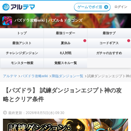
ログイン
ゲームでポイ活
パズドラ攻略wiki |
パズル＆ドラゴンズ
トップ
最強リーダー
最強サブ
最強アシスト
夏休み
コードギアス
チャレンジダンジョン
8人対戦
ガチャのおすすめ
モンスター検索
覚醒スキル一覧
アルテマ
パズドラ攻略wiki
降臨ダンジョン一覧
試練ダンジョンエジプト神
【パズドラ】 試練ダンジョンエジプト神の攻
略とクリア条件
最終更新：2026年8月5日(水) 09:30