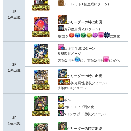
ルーレット1個生成(3ターン)
1F
1体出現
がリーダーの時に出現
お邪魔目覚め(3ターン)
盤面を
に変化
回復力半減(2ターン)
6,690ダメージ
左端1列を
に、右端1列を
に変化
2F
1体出現
がリーダーの時に出現
水/光属性吸収(2ターン)
割合80％ダメージ
根性
2個ドロップ弱体化
5コンボ以下吸収(2ターン)
3F
1体出現
がリーダーの時に出現