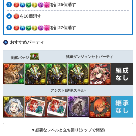
を計25個消す
を10個消す
を計27個消す
おすすめパーティ
試練ダンジョンセトパーティ
覚醒バッジ
アシスト(継承スキル)
▼必要なレベルと立ち回り(タップで開閉)