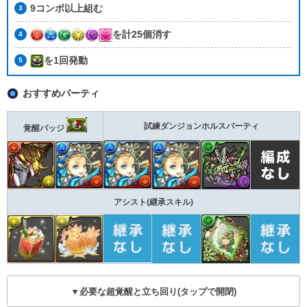
9コンボ以上組む
を計25個消す
を1回発動
おすすめパーティ
試練ダンジョンホルスパーティ
覚醒バッジ
アシスト(継承スキル)
▼必要な超覚醒と立ち回り(タップで開閉)