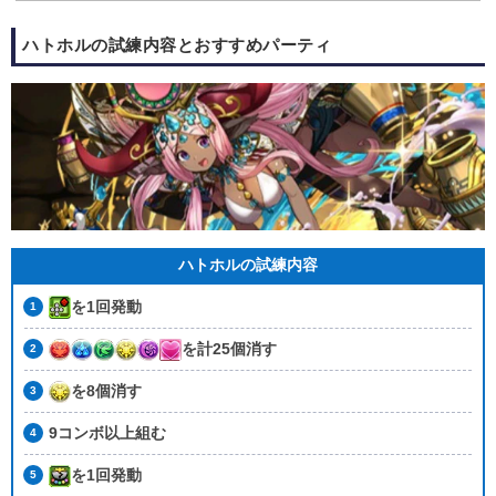
ハトホルの試練内容とおすすめパーティ
ハトホルの試練内容
を1回発動
を計25個消す
を8個消す
9コンボ以上組む
を1回発動