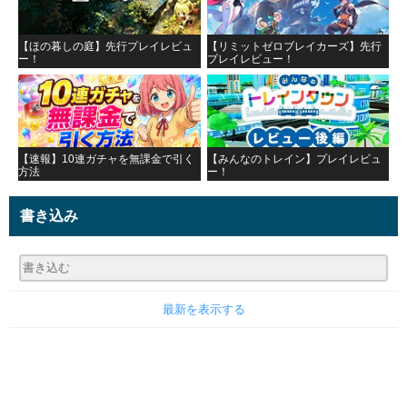
【ほの暮しの庭】先行プレイレビュ
【リミットゼロブレイカーズ】先行
ー！
プレイレビュー！
【速報】10連ガチャを無課金で引く
【みんなのトレイン】プレイレビュ
方法
ー！
書き込み
最新を表示する