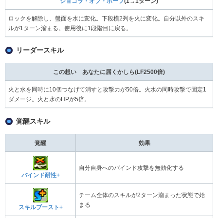
ショコラ・オブ・ホープ
(1→1ターン)
ロックを解除し、盤面を水に変化。下段横2列を火に変化。自分以外のスキ
ルが1ターン溜まる。使用後に1段階目に戻る。
リーダースキル
この想い あなたに届くかしら(LF2500倍)
火と水を同時に10個つなげて消すと攻撃力が50倍。火水の同時攻撃で固定1
ダメージ。火と水のHPが5倍。
覚醒スキル
覚醒
効果
自分自身へのバインド攻撃を無効化する
バインド耐性+
チーム全体のスキルが2ターン溜まった状態で始
まる
スキルブースト+