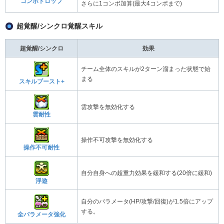
コンボドロップ
さらに1コンボ加算(最大4コンボまで)
超覚醒/シンクロ覚醒スキル
超覚醒/シンクロ
効果
チーム全体のスキルが2ターン溜まった状態で始
まる
スキルブースト+
雲攻撃を無効化する
雲耐性
操作不可攻撃を無効化する
操作不可耐性
自分自身への超重力効果を緩和する(20倍に緩和)
浮遊
自分のパラメータ(HP/攻撃/回復)が1.5倍にアップ
する。
全パラメータ強化