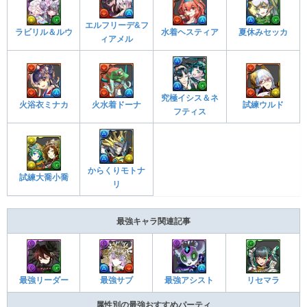
エルフリーデ&フ
ラビリル＆ルウ
水着ヘスティア
夏休みセッカ
ィアメル
究極イシス＆ネ
火浴衣ミナカ
火水着ドーナ
試練ウルド
フティス
からくりモトナ
試練大喬小喬
リ
最強キャラ関連記事
最強アシスト
リセマラ
最強リーダー
最強サブ
属性別の最強おすすめパーティ