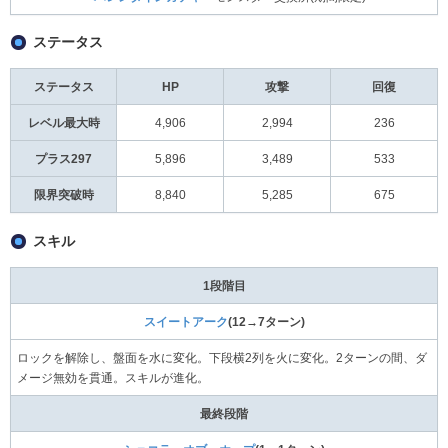
ステータス
ステータス
HP
攻撃
回復
レベル最大時
4,906
2,994
236
プラス297
5,896
3,489
533
限界突破時
8,840
5,285
675
スキル
1段階目
スイートアーク
(12→7ターン)
ロックを解除し、盤面を水に変化。下段横2列を火に変化。2ターンの間、ダ
メージ無効を貫通。スキルが進化。
最終段階