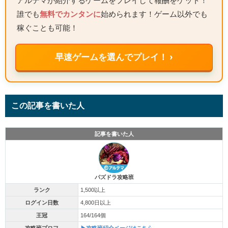
アルテマが紹介するゲームをプレイして報酬をゲット！
誰でも
無料でカンタンに
始められます！ゲーム以外でも
稼ぐことも可能！
早速ゲームを選んでプレイ！ ›
この記事を書いた人
記事を書いた人
パズドラ攻略班
ランク
1,500以上
ログイン日数
4,800日以上
王冠
164/164個