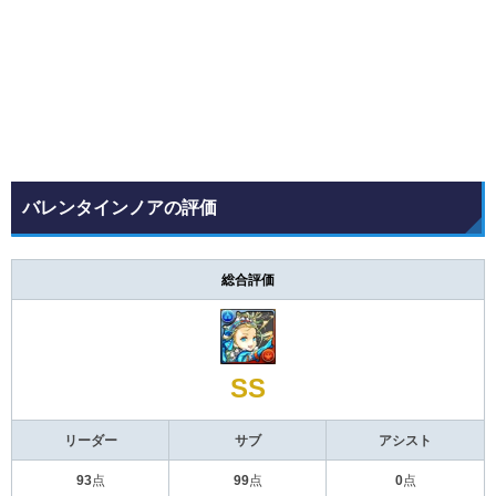
バレンタインノアの評価
総合評価
SS
リーダー
サブ
アシスト
93
点
99
点
0
点