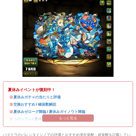
夏休みイベントが復刻中！
・
夏休みガチャの当たりと評価
・
交換おすすめ
/
確保数解説
・
夏休みゼローグ降臨
/
夏休みガイノウト降臨
もっと見る
・
コロシアム
/
夏休みワンタッチ
パズドラのバレンタインノアの評価とおすすめ潜在覚醒・超覚醒を記載してい