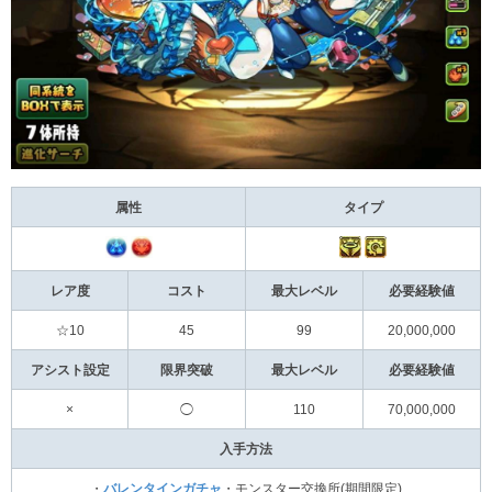
属性
タイプ
レア度
コスト
最大レベル
必要経験値
☆10
45
99
20,000,000
アシスト設定
限界突破
最大レベル
必要経験値
×
◯
110
70,000,000
入手方法
・
バレンタインガチャ
・モンスター交換所(期間限定)