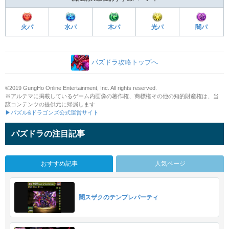
火パ
水パ
木パ
光パ
闇パ
パズドラ攻略トップへ
©2019 GungHo Online Entertainment, Inc. All rights reserved.
※アルテマに掲載しているゲーム内画像の著作権、商標権その他の知的財産権は、当
該コンテンツの提供元に帰属します
▶パズル&ドラゴンズ公式運営サイト
パズドラの注目記事
おすすめ記事
人気ページ
闇スザクのテンプレパーティ