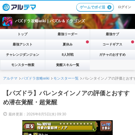
ログイン
ゲームでポイ活
パズドラ攻略wiki |
パズル＆ドラゴンズ
トップ
最強リーダー
最強サブ
最強アシスト
夏休み
コードギアス
チャレンジダンジョン
8人対戦
ガチャのおすすめ
モンスター検索
覚醒スキル一覧
アルテマ
パズドラ攻略wiki
モンスター一覧
バレンタインノアの評価とおす
【パズドラ】バレンタインノアの評価とおすす
め潜在覚醒・超覚醒
最終更新：2026年8月5日(水) 09:30