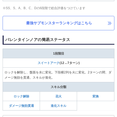
※SS、S、A、B、C、Dの6段階で総合評価をつけています
最強サブモンスターランキングはこちら
バレンタインノアの簡易ステータス
1段階目
スイートアーク
(12→7ターン)
ロックを解除し、盤面を水に変化。下段横2列を火に変化。2ターンの間、ダ
メージ無効を貫通。スキルが進化。
スキル分類
ロック解除
花火
変換
ダメージ無効貫通
進化スキル