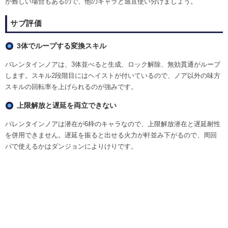
が難しい場合もあるので、他のキャラと適宜使い分けましょう。
サブ評価
3体でループする変換スキル
バレンタインノアは、3体並べると生成、ロック解除、無効貫通がループ
します。スキル2段階目にはヘイストが付いているので、ノア以外の味方
スキルの回転率を上げられるのが強みです。
上限解放と遅延を両立できない
バレンタインノアは潜在が6枠のキャラなので、上限解放潜在と遅延耐性
を併用できません。遅延を振ると出せる火力が軒並み下がるので、周回
パで使えるかはダンジョンによりけりです。