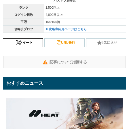
パズドラ攻略班
ランク
1,500以上
ログイン日数
4,800日以上
王冠
164/164個
攻略班プロフ
▶攻略班紹介ページはこちら
ツイート
URL発行
お気に入り
記事について指摘する
おすすめニュース