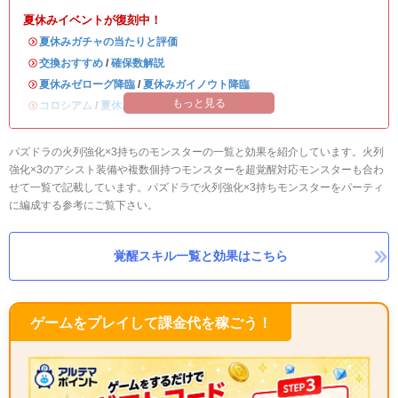
夏休みイベントが復刻中！
・
夏休みガチャの当たりと評価
・
交換おすすめ
/
確保数解説
・
夏休みゼローグ降臨
/
夏休みガイノウト降臨
もっと見る
・
コロシアム
/
夏休みワンタッチ
パズドラの火列強化×3持ちのモンスターの一覧と効果を紹介しています。火列
強化×3のアシスト装備や複数個持つモンスターを超覚醒対応モンスターも合わ
せて一覧で記載しています。パズドラで火列強化×3持ちモンスターをパーティ
に編成する参考にご覧下さい。
覚醒スキル一覧と効果はこちら
ゲームをプレイして課金代を稼ごう！