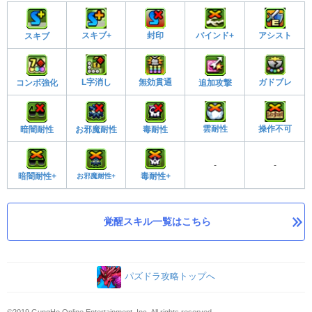
スキブ+
封印
バインド+
アシスト
スキブ
L字消し
無効貫通
ガドブレ
コンボ強化
追加攻撃
雲耐性
操作不可
暗闇耐性
お邪魔耐性
毒耐性
-
-
暗闇耐性+
お邪魔耐性+
毒耐性+
覚醒スキル一覧はこちら
パズドラ攻略トップへ