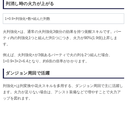
列消し時の火力が上がる
1+0.9×列強化+数×組んだ列数
火列強化+は、通常の火列強化3個分の効果を持つ覚醒スキルです。パー
ティ内の列強化1つと組んだ列1つにつき、火力が90%(1.9倍)上昇しま
す。
例えば、火列強化+が3個あるパーティで火の列を2つ組んだ場合、
1+0.9×3×2=6.4となり、約6倍の倍率がかかります。
ダンジョン周回で活躍
列強化+は列変換や花火スキルを多用する、ダンジョン周回で主に活躍し
ます。火力が足りない場合は、アシスト装備などで増やすことで火力ア
ップを図れます。