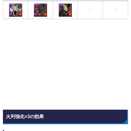
-
-
火列強化×3の効果