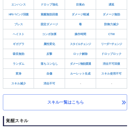
エンハンス
ドロップ強化
目覚め
遅延
HP/バインド回復
覚醒無効回復
ダメージ軽減
ダメージ無効
ブレス
固定ダメージ
毒
防御力減少
ヘイスト
コンボ加算
操作時間
CTW
ギガグラ
属性変化
スタイルチェンジ
リーダーチェンジ
吸収無効
反撃
ロック解除
ドロップロック
ランダム
落ちコンなし
ダメージ無効貫通
消去不可回復
変身
自傷
ルーレット生成
スキル使用不可
スキル減少
消去不可
-
-
スキル一覧はこちら
覚醒スキル