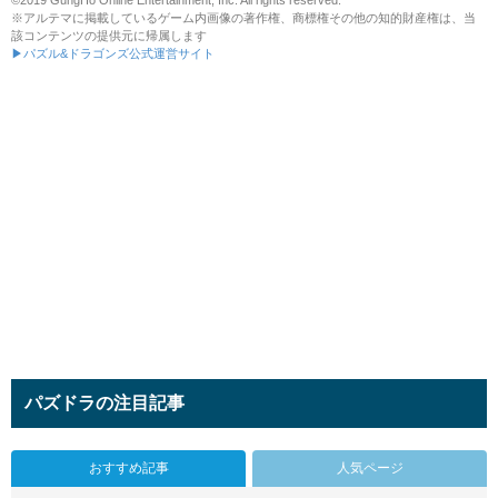
©2019 GungHo Online Entertainment, Inc. All rights reserved.
※アルテマに掲載しているゲーム内画像の著作権、商標権その他の知的財産権は、当
該コンテンツの提供元に帰属します
▶パズル&ドラゴンズ公式運営サイト
パズドラの注目記事
おすすめ記事
人気ページ