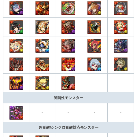
-
-
闇属性モンスター
-
-
-
-
超覚醒/シンクロ覚醒対応モンスター