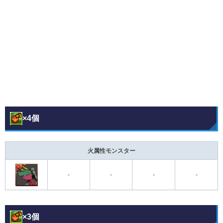
×4個
火属性モンスター
-
-
-
-
×3個