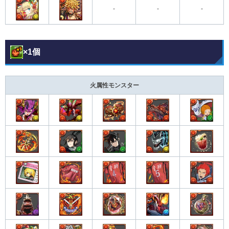
-
-
-
×1個
火属性モンスター