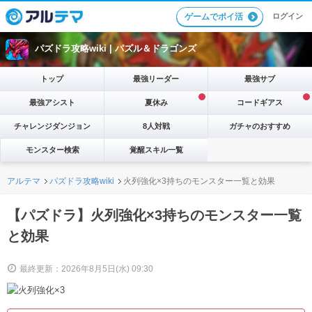
ログイン
ゲームでポイ活
パズドラ攻略wiki |
パズル＆ドラゴンズ
トップ
最強リーダー
最強サブ
最強アシスト
夏休み
コードギアス
チャレンジダンジョン
8人対戦
ガチャのおすすめ
モンスター検索
覚醒スキル一覧
アルテマ
パズドラ攻略wiki
火列強化×3持ちのモンスター一覧と効果
【パズドラ】火列強化×3持ちのモンスター一覧
と効果
最終更新：2026年8月5日(水) 09:30