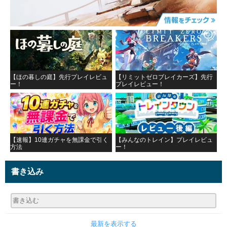
【ほの暮しの庭】先行プレイレビュ
【リミットゼロブレイカーズ】先行
ー！
プレイレビュー！
【速報】10連ガチャを無課金で引く
【みんなのトレイン】プレイレビュ
方法
ー！
書き込み
最新を表示する