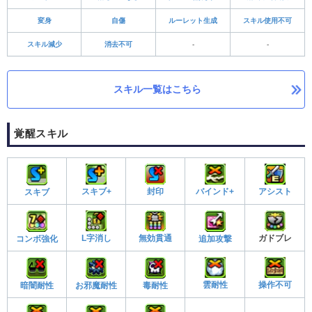
変身
自傷
ルーレット生成
スキル使用不可
スキル減少
消去不可
-
-
スキル一覧はこちら
覚醒スキル
スキブ+
封印
バインド+
アシスト
スキブ
L字消し
無効貫通
ガドブレ
コンボ強化
追加攻撃
雲耐性
操作不可
暗闇耐性
お邪魔耐性
毒耐性