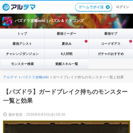
ログイン
ゲームでポイ活
パズドラ攻略wiki |
パズル＆ドラゴンズ
トップ
最強リーダー
最強サブ
最強アシスト
夏休み
コードギアス
チャレンジダンジョン
8人対戦
ガチャのおすすめ
モンスター検索
覚醒スキル一覧
アルテマ
パズドラ攻略wiki
ガードブレイク持ちのモンスター一覧と効果
【パズドラ】ガードブレイク持ちのモンスター
一覧と効果
最終更新：2026年8月5日(水) 09:30