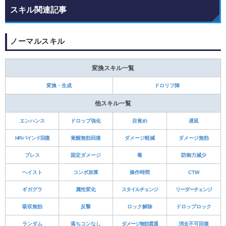
スキル関連記事
ノーマルスキル
変換スキル一覧
変換・生成
ドロリフ陣
他スキル一覧
エンハンス
ドロップ強化
目覚め
遅延
HP/バインド回復
覚醒無効回復
ダメージ軽減
ダメージ無効
ブレス
固定ダメージ
毒
防御力減少
ヘイスト
コンボ加算
操作時間
CTW
ギガグラ
属性変化
スタイルチェンジ
リーダーチェンジ
吸収無効
反撃
ロック解除
ドロップロック
ランダム
落ちコンなし
ダメージ無効貫通
消去不可回復