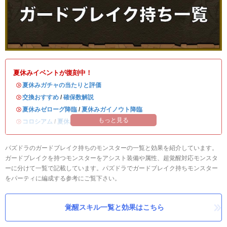
夏休みイベントが復刻中！
・
夏休みガチャの当たりと評価
・
交換おすすめ
/
確保数解説
・
夏休みゼローグ降臨
/
夏休みガイノウト降臨
もっと見る
・
コロシアム
/
夏休みワンタッチ
パズドラのガードブレイク持ちのモンスターの一覧と効果を紹介しています。
ガードブレイクを持つモンスターをアシスト装備や属性、超覚醒対応モンスタ
ーに分けて一覧で記載しています。パズドラでガードブレイク持ちモンスター
をパーティに編成する参考にご覧下さい。
覚醒スキル一覧と効果はこちら