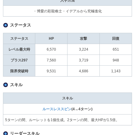
入手方法
・博愛の彩龍喚士・イデアルから究極進化
ステータス
ステータス
HP
攻撃
回復
レベル最大時
6,570
3,224
651
プラス297
7,560
3,719
948
限界突破時
9,531
4,686
1,143
スキル
スキル
ルースレススピン
(4→4ターン)
5ターンの間、ルーレットを1個生成。2ターンの間、最大HPが1.5倍。
リーダースキル