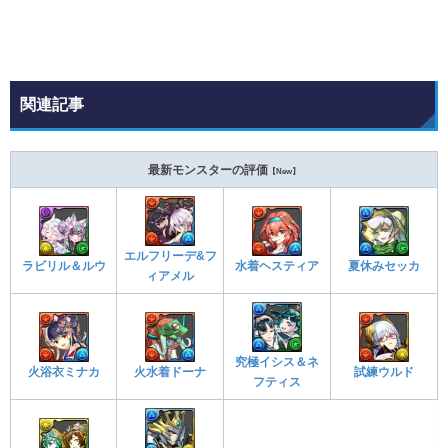
関連記事
最新モンスターの評価
【New】
エルフリーデ&フ
ラビリル＆ルウ
水着ヘスティア
夏休みセッカ
ィアメル
究極イシス＆ネ
火浴衣ミナカ
火水着ドーナ
試練ウルド
フティス