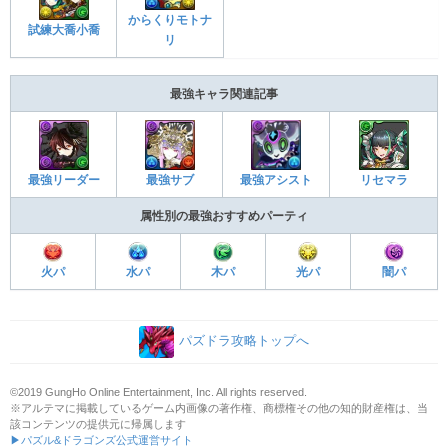
からくりモトナ
試練大喬小喬
リ
最強キャラ関連記事
最強アシスト
リセマラ
最強リーダー
最強サブ
属性別の最強おすすめパーティ
火パ
水パ
木パ
光パ
闇パ
パズドラ攻略トップへ
©2019 GungHo Online Entertainment, Inc. All rights reserved.
※アルテマに掲載しているゲーム内画像の著作権、商標権その他の知的財産権は、当
該コンテンツの提供元に帰属します
▶パズル&ドラゴンズ公式運営サイト