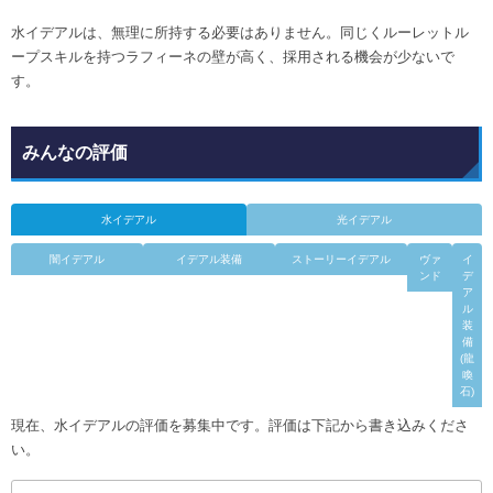
水イデアルは、無理に所持する必要はありません。同じくルーレットル
ープスキルを持つラフィーネの壁が高く、採用される機会が少ないで
す。
みんなの評価
水イデアル
光イデアル
闇イデアル
イデアル装備
ストーリーイデアル
ヴァ
イ
ンド
デ
ア
ル
装
備
(龍
喚
石)
現在、水イデアルの評価を募集中です。評価は下記から書き込みくださ
い。