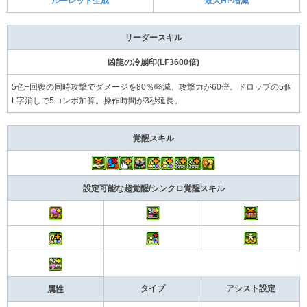
ルーレット生成
最大HP増減
リーダースキル
凶龍の冷崩印(LF3600倍)
5色+回復の同時攻撃でダメージを80％軽減、攻撃力が60倍。ドロップの5個
L字消しで5コンボ加算。操作時間が3秒延長。
覚醒スキル
設定可能な超覚醒/シンクロ覚醒スキル
タイプ
アシスト設定
属性