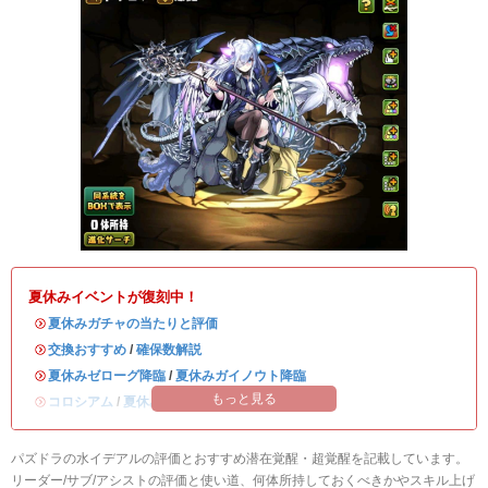
夏休みイベントが復刻中！
・
夏休みガチャの当たりと評価
・
交換おすすめ
/
確保数解説
・
夏休みゼローグ降臨
/
夏休みガイノウト降臨
もっと見る
・
コロシアム
/
夏休みワンタッチ
パズドラの水イデアルの評価とおすすめ潜在覚醒・超覚醒を記載しています。
リーダー/サブ/アシストの評価と使い道、何体所持しておくべきかやスキル上げ