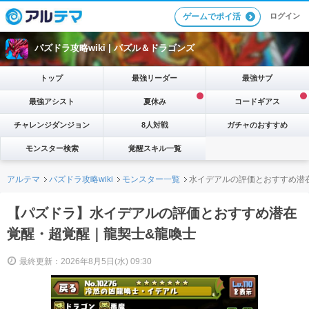
ログイン
ゲームでポイ活
パズドラ攻略wiki |
パズル＆ドラゴンズ
トップ
最強リーダー
最強サブ
最強アシスト
夏休み
コードギアス
チャレンジダンジョン
8人対戦
ガチャのおすすめ
モンスター検索
覚醒スキル一覧
アルテマ
パズドラ攻略wiki
モンスター一覧
水イデアルの評価とおすすめ潜
【パズドラ】水イデアルの評価とおすすめ潜在
覚醒・超覚醒｜龍契士&龍喚士
最終更新：2026年8月5日(水) 09:30