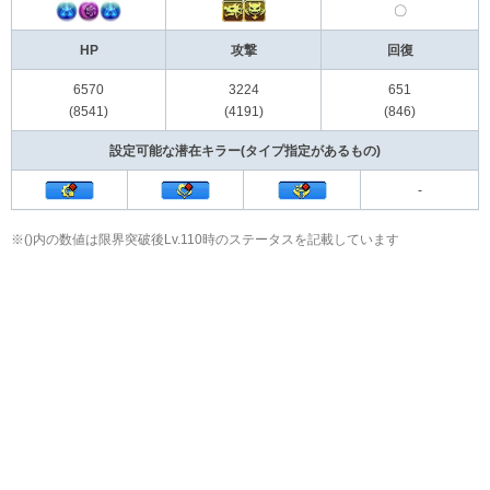
〇
HP
攻撃
回復
6570
3224
651
(8541)
(4191)
(846)
設定可能な潜在キラー(タイプ指定があるもの)
-
※()内の数値は限界突破後Lv.110時のステータスを記載しています