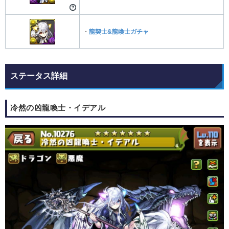
・
龍契士&龍喚士ガチャ
ステータス詳細
冷然の凶龍喚士・イデアル