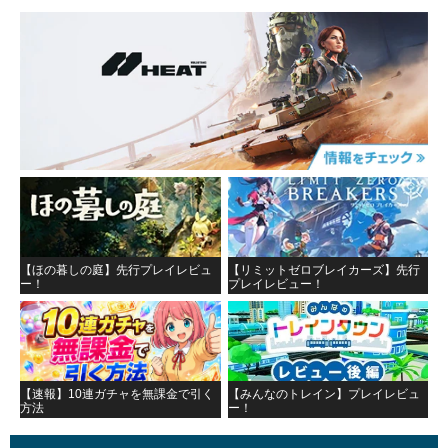
【ほの暮しの庭】先行プレイレビュ
【リミットゼロブレイカーズ】先行
ー！
プレイレビュー！
【速報】10連ガチャを無課金で引く
【みんなのトレイン】プレイレビュ
方法
ー！