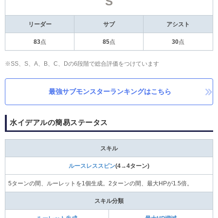
S
リーダー
サブ
アシスト
83
点
85
点
30
点
※SS、S、A、B、C、Dの6段階で総合評価をつけています
最強サブモンスターランキングはこちら
水イデアルの簡易ステータス
スキル
ルースレススピン
(4→4ターン)
5ターンの間、ルーレットを1個生成。2ターンの間、最大HPが1.5倍。
スキル分類