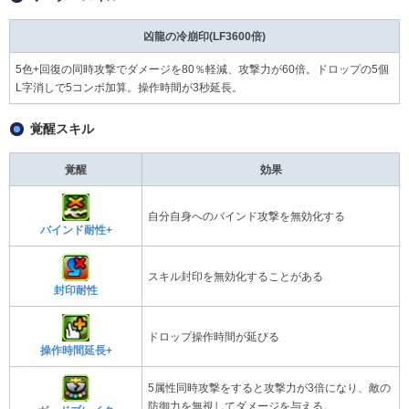
凶龍の冷崩印(LF3600倍)
5色+回復の同時攻撃でダメージを80％軽減、攻撃力が60倍。ドロップの5個
L字消しで5コンボ加算。操作時間が3秒延長。
覚醒スキル
覚醒
効果
自分自身へのバインド攻撃を無効化する
バインド耐性+
スキル封印を無効化することがある
封印耐性
ドロップ操作時間が延びる
操作時間延長+
5属性同時攻撃をすると攻撃力が3倍になり、敵の
防御力を無視してダメージを与える。