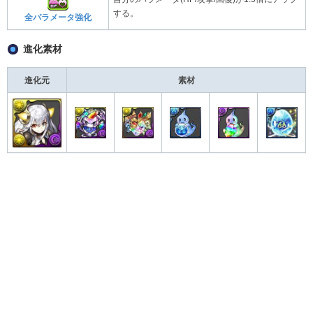
する。
全パラメータ強化
進化素材
進化元
素材