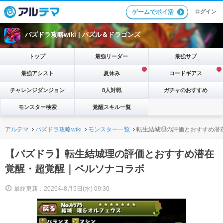
ログイン
ゲームでポイ活
パズドラ攻略wiki |
パズル＆ドラゴンズ
トップ
最強リーダー
最強サブ
最強アシスト
夏休み
コードギアス
チャレンジダンジョン
8人対戦
ガチャのおすすめ
モンスター検索
覚醒スキル一覧
アルテマ
パズドラ攻略wiki
モンスター一覧
転生結城理の評価とおすすめ潜
【パズドラ】転生結城理の評価とおすすめ潜在
覚醒・超覚醒｜ペルソナコラボ
最終更新：2026年8月5日(水) 09:30