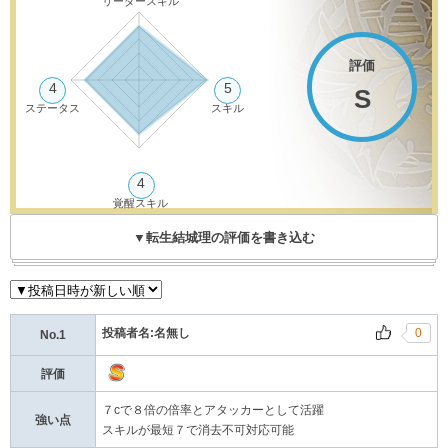
リーダースキル
評価
4
5
S
ステータス
スキル
4
覚醒スキル
▼転生結城理の評価を書き込む
投稿者名:名無し
0
No.1
評価
７cで８倍の倍率とアタッカーとして活躍
強い点
スキルが最短７で消去不可対応可能