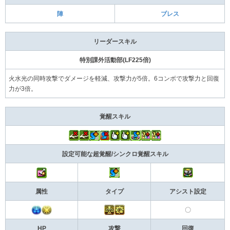
陣
ブレス
リーダースキル
特別課外活動部(LF225倍)
火水光の同時攻撃でダメージを軽減、攻撃力が5倍。6コンボで攻撃力と回復
力が3倍。
覚醒スキル
設定可能な超覚醒/シンクロ覚醒スキル
属性
タイプ
アシスト設定
〇
HP
攻撃
回復