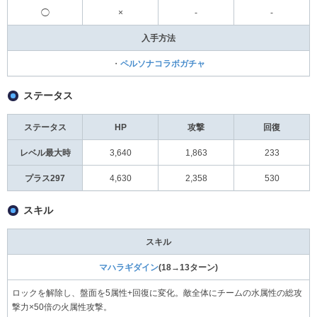
◯
×
-
-
入手方法
・
ペルソナコラボガチャ
ステータス
ステータス
HP
攻撃
回復
レベル最大時
3,640
1,863
233
プラス297
4,630
2,358
530
スキル
スキル
マハラギダイン
(18→13ターン)
ロックを解除し、盤面を5属性+回復に変化。敵全体にチームの水属性の総攻
撃力×50倍の火属性攻撃。