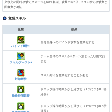
火水光の同時攻撃でダメージを60％軽減、攻撃力が5倍。6コンボで攻撃力と
回復力が3倍。
覚醒スキル
覚醒
効果
自分自身へのバインド攻撃を無効化する
バインド耐性+
チーム全体のスキルが2ターン溜まった状態で始
まる
スキルブースト+
スキル封印を無効化することがある
封印耐性
ドロップ操作時間が少し延びる（1つにつき0.5秒
延長）
操作時間延長
ドロップ操作時間が少し延びる（1つにつき0.5秒
延長）