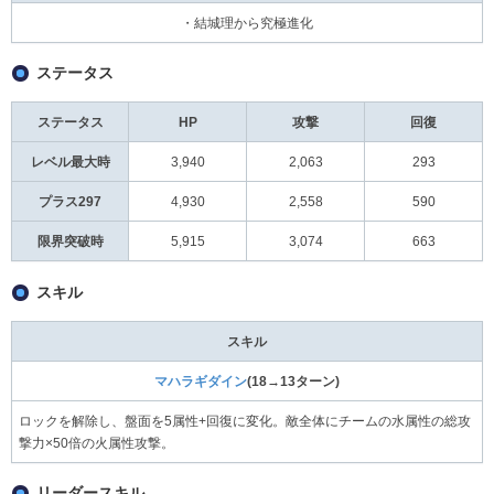
・結城理から究極進化
ステータス
ステータス
HP
攻撃
回復
レベル最大時
3,940
2,063
293
プラス297
4,930
2,558
590
限界突破時
5,915
3,074
663
スキル
スキル
マハラギダイン
(18→13ターン)
ロックを解除し、盤面を5属性+回復に変化。敵全体にチームの水属性の総攻
撃力×50倍の火属性攻撃。
リーダースキル