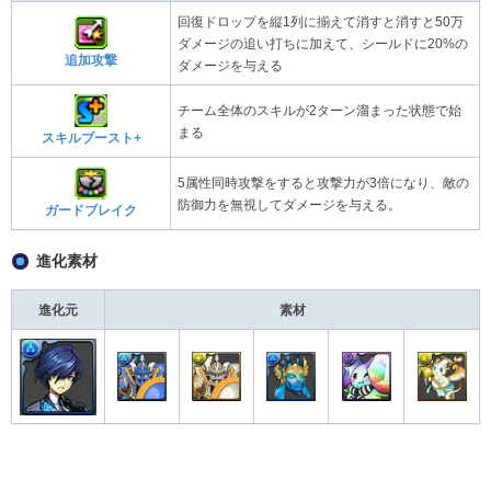
回復ドロップを縦1列に揃えて消すと消すと50万
ダメージの追い打ちに加えて、シールドに20%の
追加攻撃
ダメージを与える
チーム全体のスキルが2ターン溜まった状態で始
まる
スキルブースト+
5属性同時攻撃をすると攻撃力が3倍になり、敵の
防御力を無視してダメージを与える。
ガードブレイク
進化素材
進化元
素材