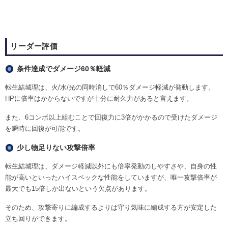
リーダー評価
条件達成でダメージ60％軽減
転生結城理は、火/水/光の同時消しで60％ダメージ軽減が発動します。
HPに倍率はかからないですが十分に耐久力があると言えます。
また、6コンボ以上組むことで回復力に3倍がかかるので受けたダメージ
を瞬時に回復が可能です。
少し物足りない攻撃倍率
転生結城理は、ダメージ軽減以外にも倍率発動のしやすさや、自身の性
能が高いといったハイスペックな性能をしていますが、唯一攻撃倍率が
最大でも15倍しか出ないという欠点があります。
そのため、攻撃寄りに編成するよりは守り気味に編成する方が安定した
立ち回りができます。