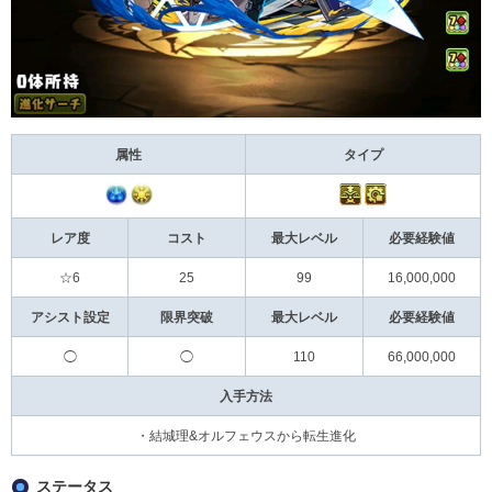
属性
タイプ
レア度
コスト
最大レベル
必要経験値
☆6
25
99
16,000,000
アシスト設定
限界突破
最大レベル
必要経験値
◯
◯
110
66,000,000
入手方法
・結城理&オルフェウスから転生進化
ステータス