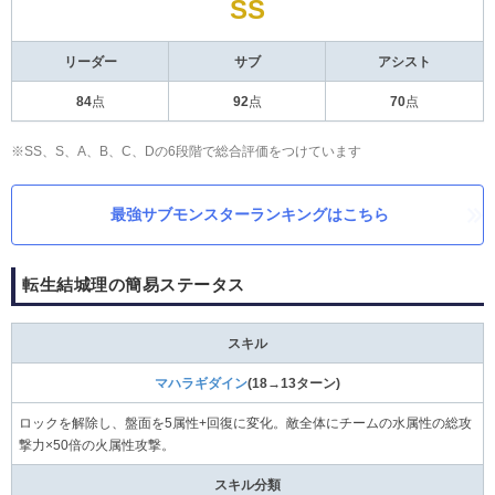
SS
リーダー
サブ
アシスト
84
点
92
点
70
点
※SS、S、A、B、C、Dの6段階で総合評価をつけています
最強サブモンスターランキングはこちら
転生結城理の簡易ステータス
スキル
マハラギダイン
(18→13ターン)
ロックを解除し、盤面を5属性+回復に変化。敵全体にチームの水属性の総攻
撃力×50倍の火属性攻撃。
スキル分類