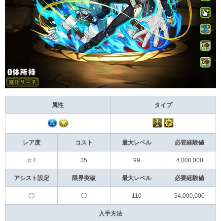
属性
タイプ
レア度
コスト
最大レベル
必要経験値
☆7
35
99
4,000,000
アシスト設定
限界突破
最大レベル
必要経験値
◯
◯
110
54,000,000
入手方法