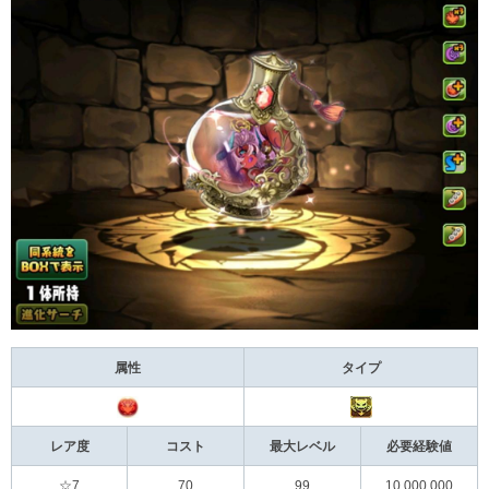
属性
タイプ
レア度
コスト
最大レベル
必要経験値
☆7
70
99
10,000,000