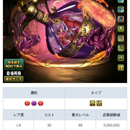
属性
タイプ
レア度
コスト
最大レベル
必要経験値
☆6
30
99
5,000,000