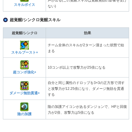
声が出る(この覚醒スキルは覚醒無効の影響を受け
スキルボイス
ない)
超覚醒/シンクロ覚醒スキル
超覚醒/シンクロ
効果
チーム全体のスキルが2ターン溜まった状態で始
まる
スキルブースト+
10コンボ以上で攻撃力が25倍になる
超コンボ強化+
自分と同じ属性のドロップを3×3の正方形で消す
と攻撃力が12.25倍になり、ダメージ無効を貫通
ダメージ無効貫通+
する
陰の加護アイコンがあるダンジョンで、HPと回復
力が2倍、攻撃力は5倍になる
陰の加護