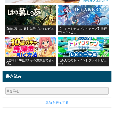
【ほの暮しの庭】先行プレイレビュ
【リミットゼロブレイカーズ】先行
ー！
プレイレビュー！
【速報】10連ガチャを無課金で引く
【みんなのトレイン】プレイレビュ
方法
ー！
書き込み
最新を表示する