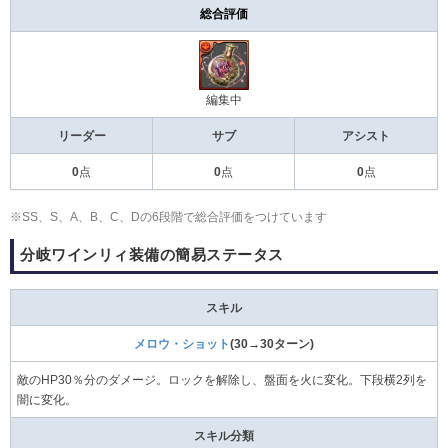
総合評価
編集中
リーダー
サブ
アシスト
0
点
0
点
0
点
※SS、S、A、B、C、Dの6段階で総合評価をつけています
分岐ワインリィ装備の簡易ステータス
スキル
メロウ・ショット
(30→30ターン)
敵のHP30％分のダメージ。ロックを解除し、盤面を火に変化。下段横2列を
闇に変化。
スキル分類