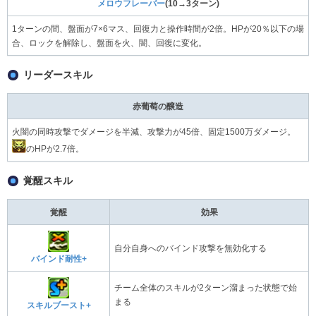
メロウフレーバー
(10→3ターン)
1ターンの間、盤面が7×6マス、回復力と操作時間が2倍。HPが20％以下の場
合、ロックを解除し、盤面を火、闇、回復に変化。
リーダースキル
赤葡萄の醸造
火闇の同時攻撃でダメージを半減、攻撃力が45倍、固定1500万ダメージ。
のHPが2.7倍。
覚醒スキル
覚醒
効果
自分自身へのバインド攻撃を無効化する
バインド耐性+
チーム全体のスキルが2ターン溜まった状態で始
まる
スキルブースト+