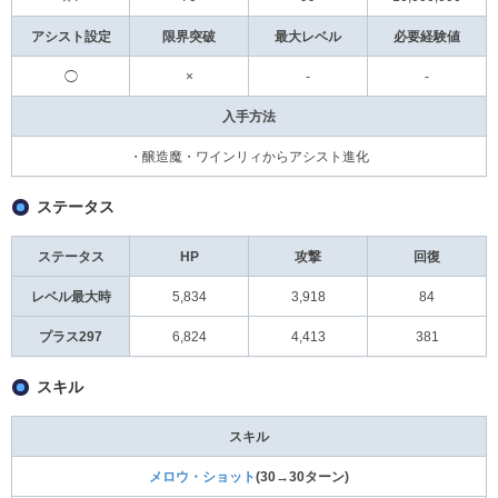
アシスト設定
限界突破
最大レベル
必要経験値
◯
×
-
-
入手方法
・醸造魔・ワインリィからアシスト進化
ステータス
ステータス
HP
攻撃
回復
レベル最大時
5,834
3,918
84
プラス297
6,824
4,413
381
スキル
スキル
メロウ・ショット
(30→30ターン)