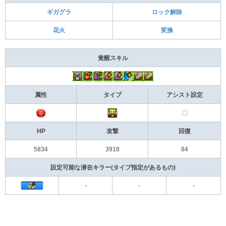
ギガグラ
ロック解除
花火
変換
覚醒スキル
属性
タイプ
アシスト設定
〇
HP
攻撃
回復
5834
3918
84
設定可能な潜在キラー(タイプ指定があるもの)
-
-
-