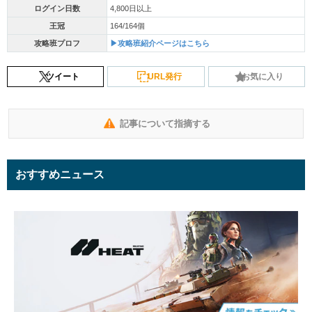
ログイン日数
4,800日以上
王冠
164/164個
攻略班プロフ
▶攻略班紹介ページはこちら
ツイート
URL発行
お気に入り
記事について指摘する
おすすめニュース