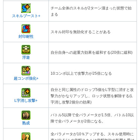
チーム全体のスキルが2ターン溜まった状態で始
まる
スキルブースト+
スキル封印を無効化することがある
封印耐性
自分自身への超重力効果を緩和する(20倍に緩和)
浮遊
10コンボ以上で攻撃力が25倍になる
超コンボ強化+
自分と同じ属性のドロップ5個をL字型に消すと攻
撃力がかなりアップし、ロック状態を解除する(L
L字消し攻撃+
字消し攻撃2個分の効果)
バトル5以降で全パラメータが1.5倍、バトル10以
降で全パラメータが2倍になる。
熟成
全パラメータが10％アップする。スキル使用時に