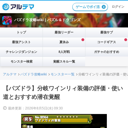
ログイン
ゲームでポイ活
パズドラ攻略wiki |
パズル＆ドラゴンズ
トップ
最強リーダー
最強サブ
最強アシスト
夏休み
コードギアス
チャレンジダンジョン
8人対戦
ガチャのおすすめ
モンスター検索
覚醒スキル一覧
アルテマ
パズドラ攻略wiki
モンスター一覧
分岐ワインリィ装備の評価・使
【パズドラ】分岐ワインリィ装備の評価・使い
道とおすすめ潜在覚醒
最終更新：2026年8月5日(水) 09:30