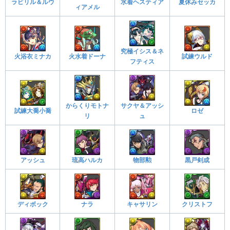
ラビリル＆ルウ
水着ヘスティア
夏休みセッカ
ィアメル
究極イシス＆ネ
火浴衣ミナカ
火水着ドーナ
試練ウルド
フティス
サクヤ＆アッシ
からくりモトナ
ロゼ
試練大喬小喬
ュ
リ
アッシュ
琉高ハルカ
物部勲
黒戸剣成
ディボック
ナラ
キャサリン
クリストフ