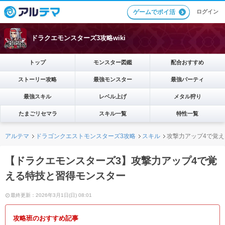
ログイン
ゲームでポイ活
ドラクエモンスターズ3攻略wiki
トップ
モンスター図鑑
配合おすすめ
ストーリー攻略
最強モンスター
最強パーティ
最強スキル
レベル上げ
メタル狩り
たまごリセマラ
スキル一覧
特性一覧
アルテマ
ドラゴンクエストモンスターズ3攻略
スキル
攻撃力アップ4で覚
【ドラクエモンスターズ3】攻撃力アップ4で覚
える特技と習得モンスター
最終更新：2026年3月1日(日) 08:01
攻略班のおすすめ記事