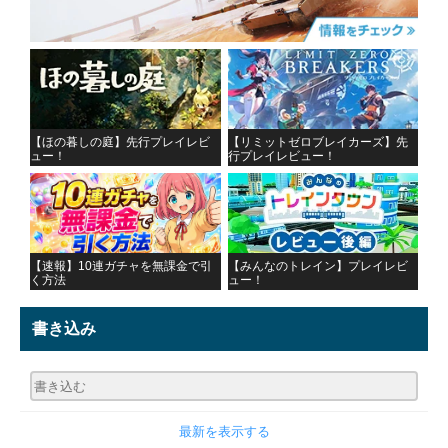
【ほの暮しの庭】先行プレイレビ
【リミットゼロブレイカーズ】先
ュー！
行プレイレビュー！
【速報】10連ガチャを無課金で引
【みんなのトレイン】プレイレビ
く方法
ュー！
書き込み
最新を表示する