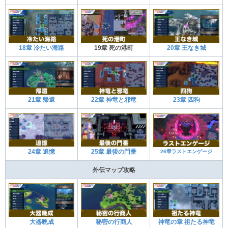
18章 冷たい海路
19章 死の港町
20章 王なき城
21章 帰還
22章 神竜と邪竜
23章 四狗
24章 追憶
25章 最後の門番
26章ラストエンゲージ
外伝マップ攻略
大器晩成
秘密の行商人
神竜の章 祖たる神竜