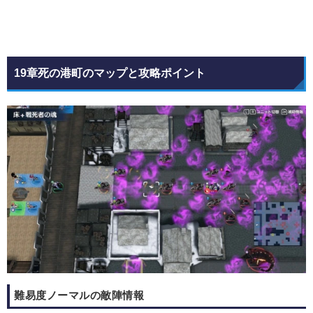
19章死の港町のマップと攻略ポイント
難易度ノーマルの敵陣情報