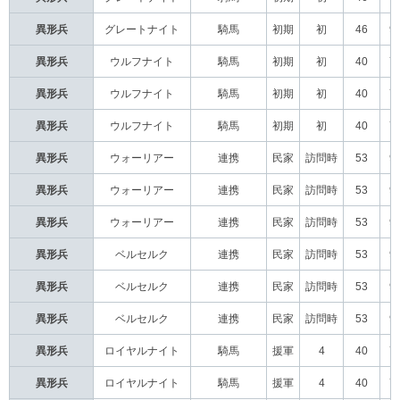
異形兵
グレートナイト
騎馬
初期
初
46
9
異形兵
ウルフナイト
騎馬
初期
初
40
7
異形兵
ウルフナイト
騎馬
初期
初
40
7
異形兵
ウルフナイト
騎馬
初期
初
40
7
異形兵
ウォーリアー
連携
民家
訪問時
53
9
異形兵
ウォーリアー
連携
民家
訪問時
53
9
異形兵
ウォーリアー
連携
民家
訪問時
53
9
異形兵
ベルセルク
連携
民家
訪問時
53
9
異形兵
ベルセルク
連携
民家
訪問時
53
9
異形兵
ベルセルク
連携
民家
訪問時
53
9
異形兵
ロイヤルナイト
騎馬
援軍
4
40
7
異形兵
ロイヤルナイト
騎馬
援軍
4
40
7