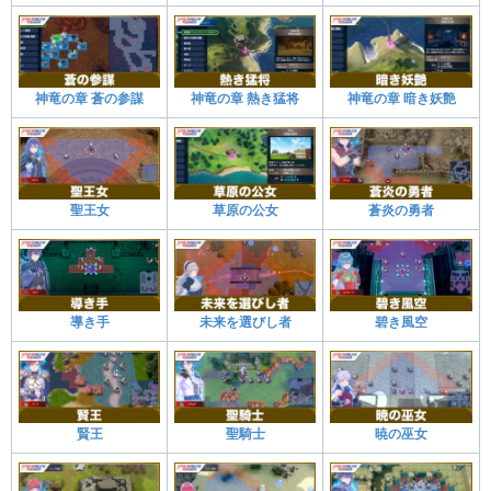
神竜の章 蒼の参謀
神竜の章 熱き猛将
神竜の章 暗き妖艶
聖王女
草原の公女
蒼炎の勇者
導き手
未来を選びし者
碧き風空
賢王
聖騎士
暁の巫女