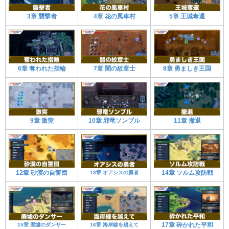
3章 襲撃者
4章 花の風車村
5章 王城奪還
6章 奪われた指輪
7章 闇の紋章士
8章 勇ましき王国
9章 激突
10章 邪竜ソンブル
11章 撤退
12章 砂漠の自警団
13章 オアシスの勇者
14章 ソルム攻防戦
15章 廃墟のダンサー
16章 海岸線を超えて
17章 砕かれた平和