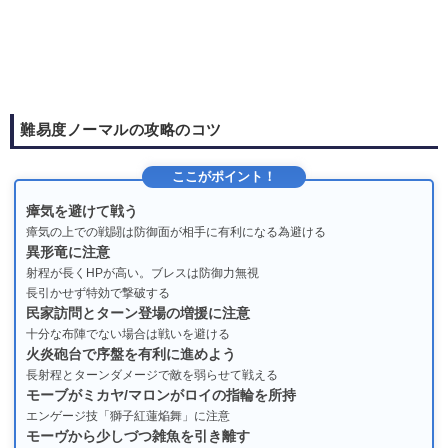
難易度ノーマルの攻略のコツ
ここがポイント！
瘴気を避けて戦う
瘴気の上での戦闘は防御面が相手に有利になる為避ける
異形竜に注意
射程が長くHPが高い。ブレスは防御力無視
長引かせず特効で撃破する
民家訪問とターン登場の増援に注意
十分な布陣でない場合は戦いを避ける
火炎砲台で序盤を有利に進めよう
長射程とターンダメージで敵を弱らせて戦える
モーブがミカヤ/マロンがロイの指輪を所持
エンゲージ技「獅子紅蓮焔舞」に注意
モーヴから少しづつ雑魚を引き離す