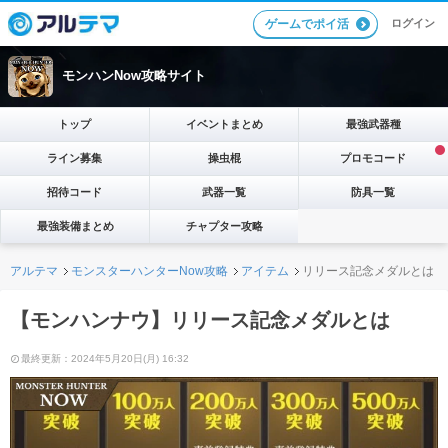
ログイン
ゲームでポイ活
モンハンNow攻略サイト
トップ
イベントまとめ
最強武器種
ライン募集
操虫棍
プロモコード
招待コード
武器一覧
防具一覧
最強装備まとめ
チャプター攻略
アルテマ
モンスターハンターNow攻略
アイテム
リリース記念メダルとは
【モンハンナウ】リリース記念メダルとは
最終更新：2024年5月20日(月) 16:32