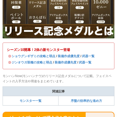
シーズン10開幕！2体の新モンスター登場
・
ショウグンギザミの攻略と弱点
/
装備作成優先度
/
武器一覧
・
ジンオウガ亜種の攻略と弱点
/
装備作成優先度
/
武器一覧
モンハンNow(モンハンナウ)のリリース記念メダルについて記載。フェイスペ
イントの入手方法や用途をまとめています。
関連記事
モンスター一覧
序盤の効率的な進め方