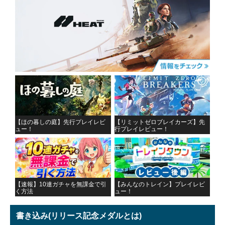
【ほの暮しの庭】先行プレイレビ
【リミットゼロブレイカーズ】先
ュー！
行プレイレビュー！
【速報】10連ガチャを無課金で引
【みんなのトレイン】プレイレビ
く方法
ュー！
書き込み
(リリース記念メダルとは)