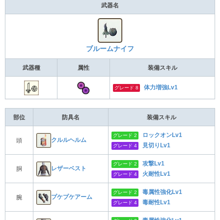
武器名
ブルームナイフ
武器種
属性
装備スキル
体力増強Lv1
グレード 8
部位
防具名
装備スキル
ロックオンLv1
グレード 2
クルルヘルム
頭
見切りLv1
グレード 4
攻撃Lv1
グレード 2
レザーベスト
胴
火耐性Lv1
グレード 4
毒属性強化Lv1
グレード 2
プケプケアーム
腕
毒耐性Lv1
グレード 4