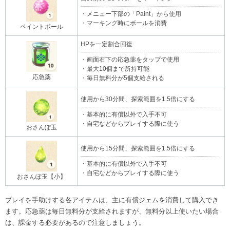
・メニュー下部の「Paint」から使用
・マーキング時にボールを消費
ペイントボール
HPを一定割合回復
・画面右下の応急薬をタップで使用
・最大10個まで所持可能
応急薬
・毎日無料分が5個支給される
使用から30分間、探索範囲を1.5倍にする
・基本的に有償以外で入手不可
・自宅などからプレイする際に使う
おさんぽ玉
使用から15分間、探索範囲を1.5倍にする
・基本的に有償以外で入手不可
・自宅などからプレイする際に使う
おさんぽ玉【小】
プレイを手助けする各アイテムは、主に有償ジェムを消費して購入でき
ます。応急薬は毎日無料分が支給されますが、無料分以上使いたい場合
は、課金する必要があるので注意しましょう。