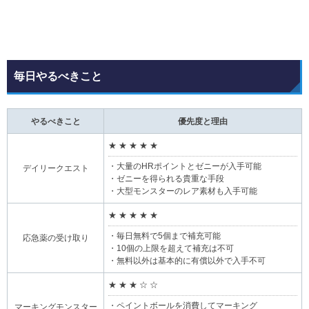
毎日やるべきこと
やるべきこと
優先度と理由
★ ★ ★ ★ ★
・大量のHRポイントとゼニーが入手可能
デイリークエスト
・ゼニーを得られる貴重な手段
・大型モンスターのレア素材も入手可能
★ ★ ★ ★ ★
・毎日無料で5個まで補充可能
応急薬の受け取り
・10個の上限を超えて補充は不可
・無料以外は基本的に有償以外で入手不可
★ ★ ★ ☆ ☆
・ペイントボールを消費してマーキング
マーキングモンスター