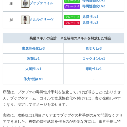
毒属性強化Lv1
グレード 2
プケプケコイル
腰
毒属性強化Lv2
グレード 4
見切りLv1
グレード 2
クルルグリーヴ
脚
見切りLv2
グレード 6
装備スキルの合計 ※全装備のスキルを解放した場合
毒属性強化Lv3
見切りLv3
攻撃Lv1
ロックオンLv1
火耐性Lv1
毒耐性Lv1
体力増強Lv1
‐
序盤は、プケプケの毒属性片手剣を強化していけば滞ることはありませ
ん。プケプケアーム・コイルで毒属性強化を付ければ、毒が発動しやす
くなり、安定してダメージを出せます。
実際に、攻略班は1周目クリアまでプケプケの片手剣のみで問題なくクリ
アできました。複数の属性武器を作るのが面倒な方には、毒片手剣は特