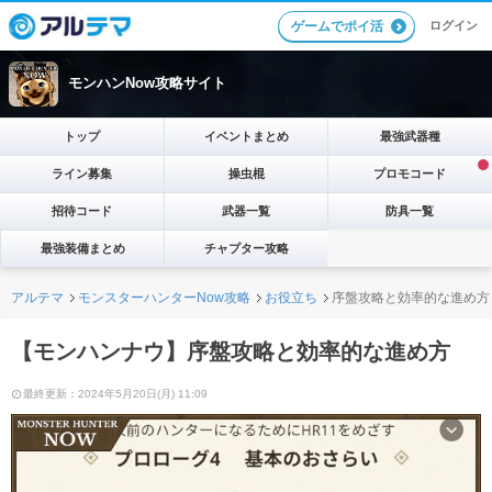
ログイン
ゲームでポイ活
モンハンNow攻略サイト
トップ
イベントまとめ
最強武器種
ライン募集
操虫棍
プロモコード
招待コード
武器一覧
防具一覧
最強装備まとめ
チャプター攻略
アルテマ
モンスターハンターNow攻略
お役立ち
序盤攻略と効率的な進め方
【モンハンナウ】序盤攻略と効率的な進め方
最終更新：2024年5月20日(月) 11:09