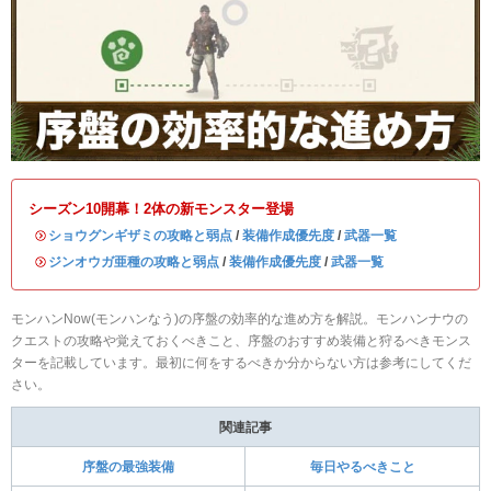
シーズン10開幕！2体の新モンスター登場
・
ショウグンギザミの攻略と弱点
/
装備作成優先度
/
武器一覧
・
ジンオウガ亜種の攻略と弱点
/
装備作成優先度
/
武器一覧
モンハンNow(モンハンなう)の序盤の効率的な進め方を解説。モンハンナウの
クエストの攻略や覚えておくべきこと、序盤のおすすめ装備と狩るべきモンス
ターを記載しています。最初に何をするべきか分からない方は参考にしてくだ
さい。
関連記事
序盤の最強装備
毎日やるべきこと