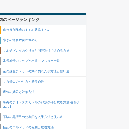
気のページランキング
進行度別作成おすすめ防具まとめ
導きの地解放後の進め方
マルチプレイのやり方と同時進行で進める方法
氷雪地帯のマップと出現モンスター一覧
金の錬金チケットの効率的な入手方法と使い道
マカ錬金のやり方と解放条件
瘴気の効果と対策方法
爆炎のテオ・テスカトルの解放条件と攻略方法|任務ク
エスト
不壊の黒曜甲の効率的な入手方法と使い道
狂乱のエルドラドの報酬と攻略方法