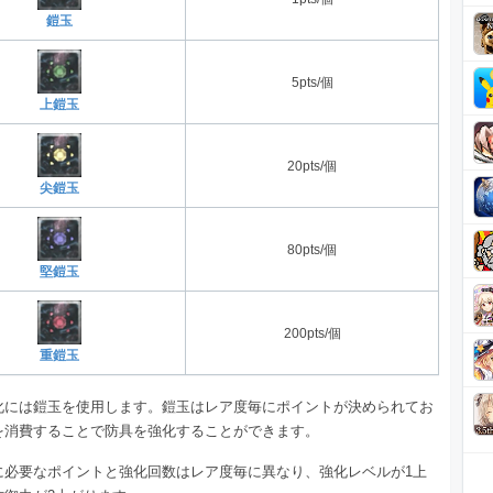
鎧玉
5pts/個
上鎧玉
20pts/個
尖鎧玉
80pts/個
堅鎧玉
200pts/個
重鎧玉
化には鎧玉を使用します。鎧玉はレア度毎にポイントが決められてお
を消費することで防具を強化することができます。
に必要なポイントと強化回数はレア度毎に異なり、強化レベルが1上