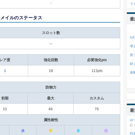
-
マ
ルメイルのステータス
最
スロット数
4
---
導
新
レア度
強化回数
必要強化pts
錆
1
18
113pts
覚
防御力
初期
最大
カスタム
10
46
76
最
属性耐性
ゆ
に
水
雷
氷
龍
狩