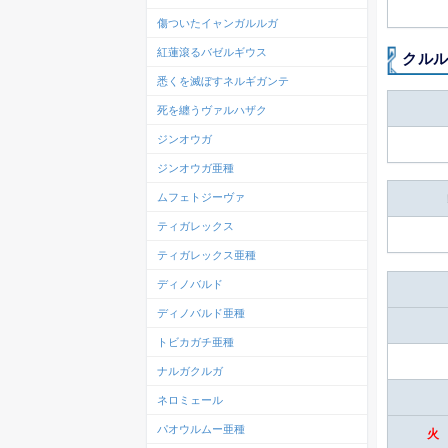
傷ついたイャンガルルガ
紅蓮滾るバゼルギウス
クル
悉くを滅ぼすネルギガンテ
死を纏うヴァルハザク
ジンオウガ
ジンオウガ亜種
ムフェトジーヴァ
ティガレックス
ティガレックス亜種
ディノバルド
ディノバルド亜種
トビカガチ亜種
ナルガクルガ
ネロミェール
パオウルムー亜種
火