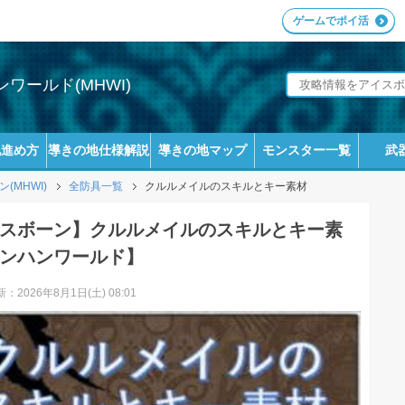
ゲームでポイ活
ワールド(MHWI)
地進め方
導きの地仕様解説
導きの地マップ
モンスター一覧
武
MHWI)
全防具一覧
クルルメイルのスキルとキー素材
スボーン】クルルメイルのスキルとキー素
ンハンワールド】
：2026年8月1日(土) 08:01