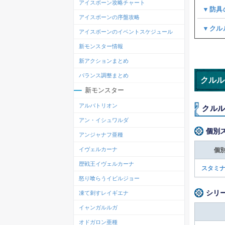
アイスボーン攻略チャート
▼防具
アイスボーンの序盤攻略
▼クル
アイスボーンのイベントスケジュール
新モンスター情報
新アクションまとめ
バランス調整まとめ
クルル
新モンスター
アルバトリオン
クル
アン・イシュワルダ
個別
アンジャナフ亜種
イヴェルカーナ
個
歴戦王イヴェルカーナ
スタミナ
怒り喰らうイビルジョー
シリ
凍て刺すレイギエナ
イャンガルルガ
オドガロン亜種