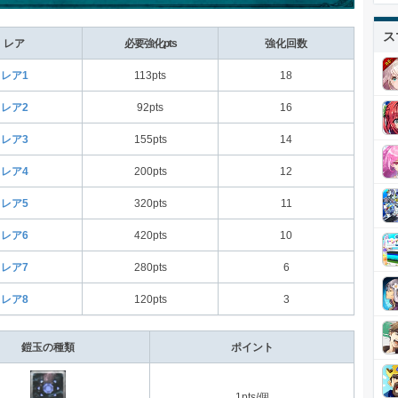
ス
レア
必要強化pts
強化回数
レア1
113pts
18
レア2
92pts
16
レア3
155pts
14
レア4
200pts
12
レア5
320pts
11
レア6
420pts
10
レア7
280pts
6
レア8
120pts
3
鎧玉の種類
ポイント
1pts/個