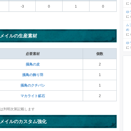
に
-3
0
1
0
ゆ
に
ム
め
に
メイルの生産素材
ゆ
に
必要素材
個数
掻鳥の皮
2
掻鳥の飾り羽
1
掻鳥のクチバシ
1
マカライト鉱石
2
は判明次第記載します
メイルのカスタム強化