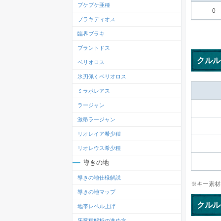
プケプケ亜種
0
ブラキディオス
臨界ブラキ
ブラントドス
クルル
ベリオロス
氷刃佩くベリオロス
ミラボレアス
ラージャン
激昂ラージャン
リオレイア希少種
リオレウス希少種
導きの地
導きの地仕様解説
※キー素材
導きの地マップ
クルル
地帯レベル上げ
牙竜種解析の進め方