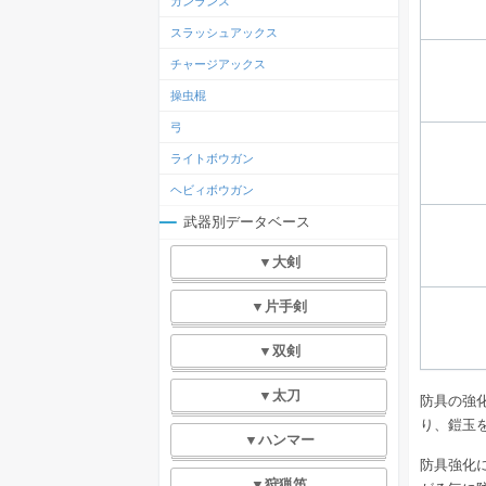
ガンランス
スラッシュアックス
チャージアックス
操虫棍
弓
ライトボウガン
ヘビィボウガン
武器別データベース
▼大剣
▼片手剣
▼双剣
▼太刀
防具の強
り、鎧玉
▼ハンマー
防具強化
▼狩猟笛