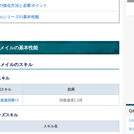
の強化方法と必要ポイント
ルシリーズの基本性能
メイルの基本性能
ルメイルのスキル
スキル
別スキル
効果
急速回復+1
回復速度1.1倍
Q
ーズスキル
Q&
スキル名
新