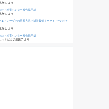
名無し
より
うた・地雷ハンター報告掲示板
名無し
より
フェトジーヴァの周回方法と対策装備｜水ライトがおすす
名無し
より
うた・地雷ハンター報告掲示板
しゃがぱん流産完了
より