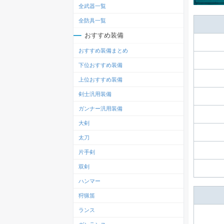
全武器一覧
全防具一覧
おすすめ装備
おすすめ装備まとめ
下位おすすめ装備
上位おすすめ装備
剣士汎用装備
ガンナー汎用装備
大剣
太刀
片手剣
双剣
ハンマー
狩猟笛
ランス