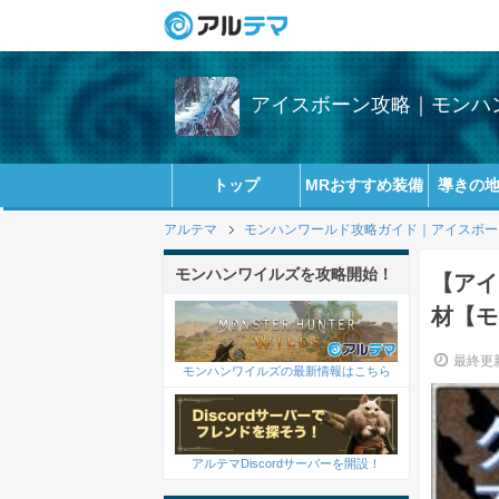
アイスボーン攻略｜モンハン
トップ
MRおすすめ装備
導きの
アルテマ
モンハンワールド攻略ガイド｜アイスボーン(
モンハンワイルズを攻略開始！
【アイ
材【モ
最終更新
モンハンワイルズの最新情報はこちら
アルテマDiscordサーバーを開設！