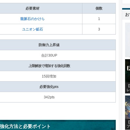
必要素材
個数
お
龍脈石のかけら
1
ユニオン鉱石
3
防御力上昇値
合計30UP
上限解放で増加する強化回数
15回増加
【
必要強化pts
レ
342pts
【
強化方法と必要ポイント
プ