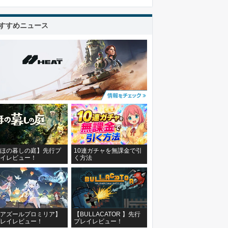
すすめニュース
ほの暮しの庭】先行プ
10連ガチャを無課金で引
イレビュー！
く方法
アズールプロミリア】
【BULLACATOR 】先行
レイレビュー！
プレイレビュー！