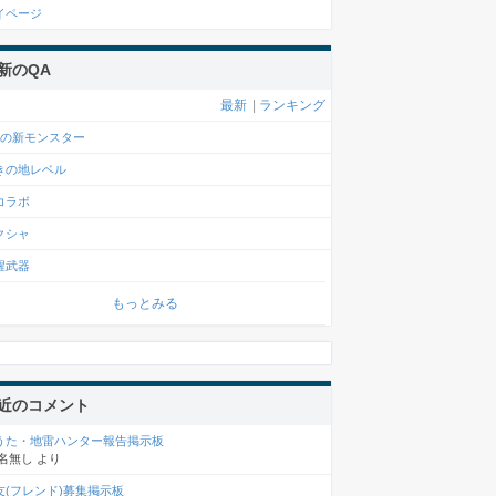
イページ
新のQA
最新
|
ランキング
月の新モンスター
きの地レベル
コラボ
クシャ
醒武器
もっとみる
近のコメント
うた・地雷ハンター報告掲示板
名無し
より
友(フレンド)募集掲示板