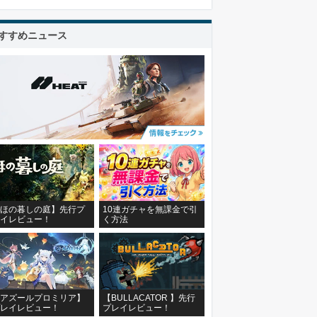
すすめニュース
ほの暮しの庭】先行プ
10連ガチャを無課金で引
イレビュー！
く方法
アズールプロミリア】
【BULLACATOR 】先行
レイレビュー！
プレイレビュー！