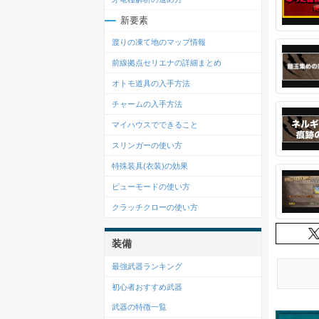
新要素
渡りの凍て地のマップ情報
前線拠点セリエナの詳細まとめ
オトモ道具の入手方法
チャームの入手方法
マイハウスでできること
スリンガーの使い方
特殊装具(衣装)の効果
ビューモードの使い方
クラッチクローの使い方
装備
最強武器ランキング
初心者おすすめ武器
武器の特徴一覧