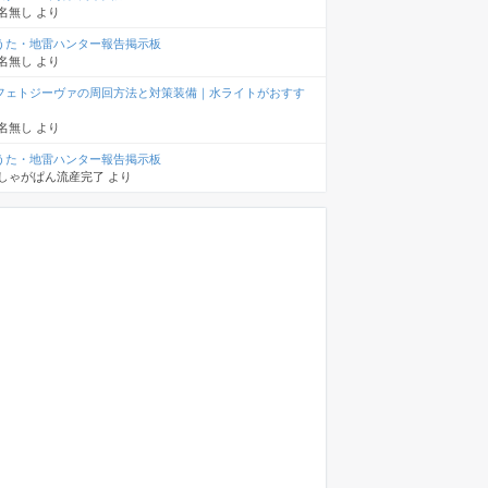
名無し
より
うた・地雷ハンター報告掲示板
名無し
より
フェトジーヴァの周回方法と対策装備｜水ライトがおすす
名無し
より
うた・地雷ハンター報告掲示板
しゃがぱん流産完了
より