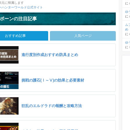
供元に帰属します
に
ーハンターワールド公式サイト
ゆ
に
ボーンの注目記事
ム
め
に
おすすめ記事
人気ページ
ゆ
に
進行度別作成おすすめ防具まとめ
挑戦の護石(Ⅰ～Ⅴ)の効果と必要素材
狂乱のエルドラドの報酬と攻略方法