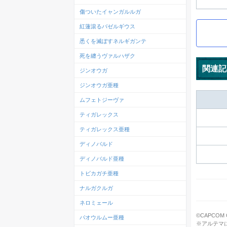
傷ついたイャンガルルガ
紅蓮滾るバゼルギウス
悉くを滅ぼすネルギガンテ
死を纏うヴァルハザク
関連記
ジンオウガ
ジンオウガ亜種
ムフェトジーヴァ
ティガレックス
ティガレックス亜種
ディノバルド
ディノバルド亜種
トビカガチ亜種
ナルガクルガ
ネロミェール
©CAPCOM CO.
パオウルムー亜種
※アルテマ