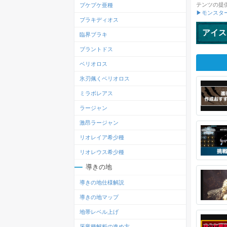
テンツの提
プケプケ亜種
▶モンスタ
ブラキディオス
アイス
臨界ブラキ
ブラントドス
ベリオロス
氷刃佩くベリオロス
ミラボレアス
ラージャン
激昂ラージャン
リオレイア希少種
リオレウス希少種
導きの地
導きの地仕様解説
導きの地マップ
地帯レベル上げ
牙竜種解析の進め方