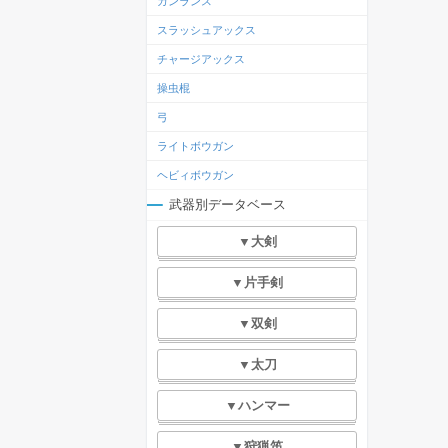
ガンランス
スラッシュアックス
チャージアックス
操虫棍
弓
ライトボウガン
ヘビィボウガン
武器別データベース
▼大剣
▼片手剣
▼双剣
▼太刀
▼ハンマー
▼狩猟笛