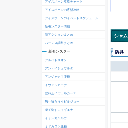
アイスボーン攻略チャート
アイスボーンの序盤攻略
アイスボーンのイベントスケジュール
新モンスター情報
新アクションまとめ
シャム
バランス調整まとめ
新モンスター
防具
アルバトリオン
アン・イシュワルダ
アンジャナフ亜種
イヴェルカーナ
歴戦王イヴェルカーナ
怒り喰らうイビルジョー
凍て刺すレイギエナ
イャンガルルガ
オドガロン亜種