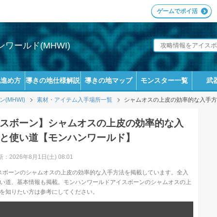
ゲームでポイ活
ワールド(MHWI)
地進め方
導きの地仕様解説
導きの地マップ
モンスター一覧
武
MHWI)
素材・アイテム入手場所一覧
シャムオスの上皮の効率的な入手方
スボーン】シャムオスの上皮の効率的な入
と使い道【モンハンワールド】
：2026年8月1日(土) 08:01
スボーンのシャムオスの上皮の効率的な入手方法を掲載しています。全入
い道、基本情報も掲載。モンハンワールドアイスボーンのシャムオスの上
を知りたい方は参考にしてください。