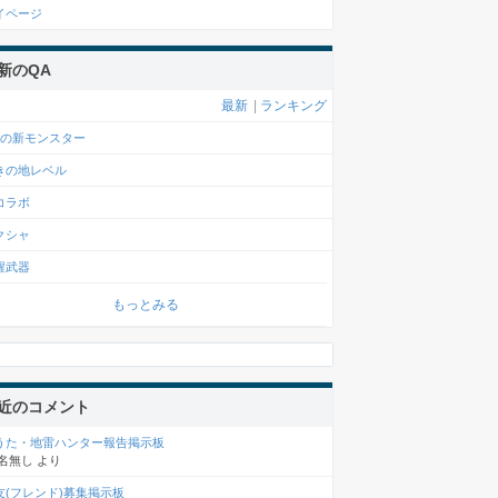
イページ
新のQA
最新
|
ランキング
月の新モンスター
きの地レベル
コラボ
クシャ
醒武器
もっとみる
近のコメント
うた・地雷ハンター報告掲示板
名無し
より
友(フレンド)募集掲示板