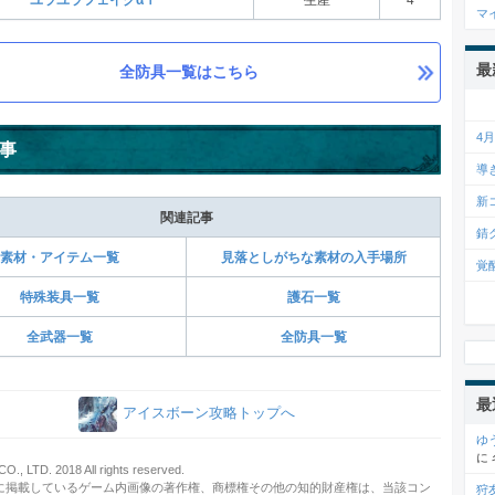
ユラユラフェイクαⅠ
生産
4
マ
最
全防具一覧はこちら
4
事
導
新
関連記事
錆
素材・アイテム一覧
見落としがちな素材の入手場所
覚
特殊装具一覧
護石一覧
全武器一覧
全防具一覧
最
アイスボーン攻略トップへ
ゆ
に
, LTD. 2018 All rights reserved.
に掲載しているゲーム内画像の著作権、商標権その他の知的財産権は、当該コン
狩