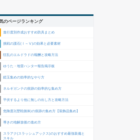
気のページランキング
進行度別作成おすすめ防具まとめ
挑戦の護石(Ⅰ～Ⅴ)の効果と必要素材
狂乱のエルドラドの報酬と攻略方法
ゆうた・地雷ハンター報告掲示板
鎧玉集めの効率的なやり方
ネルギガンテの痕跡の効率的な集め方
平伏するより他に無しの出し方と攻略方法
危険度2(歴戦個体)の痕跡の集め方【装飾品集め】
導きの地解放後の進め方
スラアク(スラッシュアックス)のおすすめ最強装備と
スキル