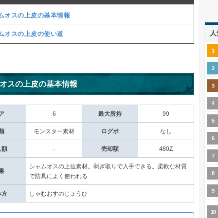
ムオスの上皮の基本情報
人
ムオスの上皮の使い道
オスの上皮の基本情報
ア
6
最大所持
99
類
モンスター素材
ログボ
なし
入額
-
売却額
480Z
シャムオスの上位素材。剥ぎ取りで入手できる。柔軟な材質
果
で防具によく使われる
み方
しゃむおすのじょうひ