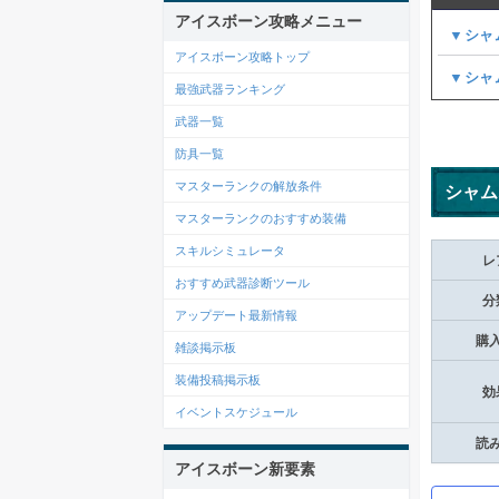
アイスボーン攻略メニュー
▼シャ
アイスボーン攻略トップ
▼シャ
最強武器ランキング
武器一覧
防具一覧
マスターランクの解放条件
シャム
マスターランクのおすすめ装備
スキルシミュレータ
レ
おすすめ武器診断ツール
分
アップデート最新情報
購
雑談掲示板
装備投稿掲示板
効
イベントスケジュール
読
アイスボーン新要素