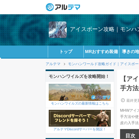
アイスボーン攻略｜モンハン
トップ
MRおすすめ装備
導きの
アルテマ
モンハンワールド攻略ガイド｜アイスボーン(
モンハンワイルズを攻略開始！
【アイ
手方法
最終更新
モンハンワイルズの最新情報はこちら
MHWアイ
手方法や使
皮の入手法
アルテマDiscordサーバーを開設！
目次