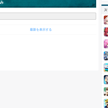
み
ス
最新を表示する