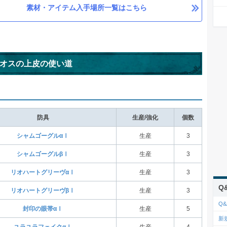
素材・アイテム入手場所一覧はこちら
オスの上皮の使い道
防具
生産/強化
個数
シャムゴーグルαⅠ
生産
3
シャムゴーグルβⅠ
生産
3
リオハートグリーヴαⅠ
生産
3
Q
リオハートグリーヴβⅠ
生産
3
Q&
封印の眼帯αⅠ
生産
5
新