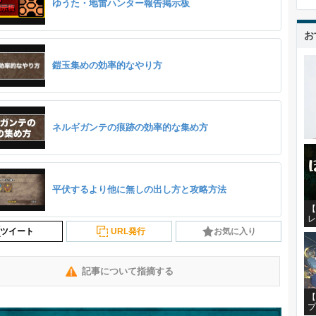
ゆうた・地雷ハンター報告掲示板
お
鎧玉集めの効率的なやり方
ネルギガンテの痕跡の効率的な集め方
平伏するより他に無しの出し方と攻略方法
【
レ
ツイート
URL発行
お気に入り
記事について指摘する
【
プ