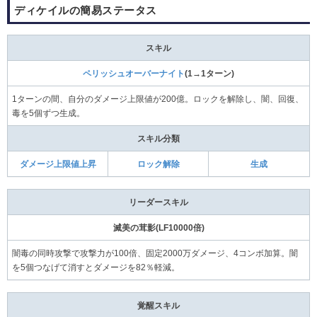
ディケイルの簡易ステータス
スキル
ペリッシュオーバーナイト
(1→1ターン)
1ターンの間、自分のダメージ上限値が200億。ロックを解除し、闇、回復、
毒を5個ずつ生成。
スキル分類
ダメージ上限値上昇
ロック解除
生成
リーダースキル
滅美の茸影(LF10000倍)
闇毒の同時攻撃で攻撃力が100倍、固定2000万ダメージ、4コンボ加算。闇
を5個つなげて消すとダメージを82％軽減。
覚醒スキル