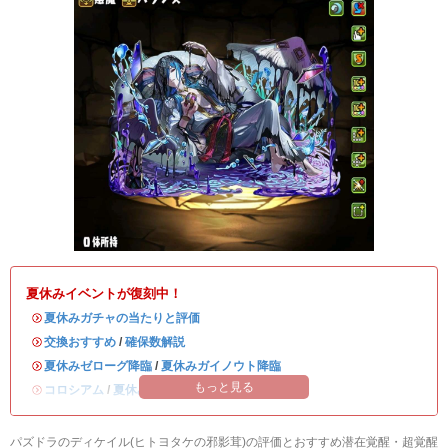
夏休みイベントが復刻中！
・
夏休みガチャの当たりと評価
・
交換おすすめ
/
確保数解説
・
夏休みゼローグ降臨
/
夏休みガイノウト降臨
もっと見る
・
コロシアム
/
夏休みワンタッチ
パズドラのディケイル(ヒトヨタケの邪影茸)の評価とおすすめ潜在覚醒・超覚醒