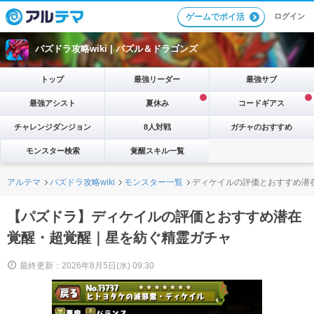
ログイン
ゲームでポイ活
パズドラ攻略wiki |
パズル＆ドラゴンズ
トップ
最強リーダー
最強サブ
最強アシスト
夏休み
コードギアス
チャレンジダンジョン
8人対戦
ガチャのおすすめ
モンスター検索
覚醒スキル一覧
アルテマ
パズドラ攻略wiki
モンスター一覧
ディケイルの評価とおすすめ潜
【パズドラ】ディケイルの評価とおすすめ潜在
覚醒・超覚醒｜星を紡ぐ精霊ガチャ
最終更新：2026年8月5日(水) 09:30