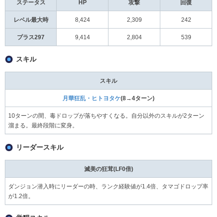
ステータス
HP
攻撃
回復
レベル最大時
8,424
2,309
242
プラス297
9,414
2,804
539
スキル
スキル
月華狂乱・ヒトヨタケ
(8→4ターン)
10ターンの間、毒ドロップが落ちやすくなる。自分以外のスキルが2ターン
溜まる。最終段階に変身。
リーダースキル
滅美の狂茸(LF0倍)
ダンジョン潜入時にリーダーの時、ランク経験値が1.4倍、タマゴドロップ率
が1.2倍。