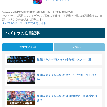
©2019 GungHo Online Entertainment, Inc. All rights reserved.
※アルテマに掲載しているゲーム内画像の著作権、商標権その他の知的財産権は、当
該コンテンツの提供元に帰属します
▶パズル&ドラゴンズ公式運営サイト
パズドラの注目記事
おすすめ記事
人気ページ
覚醒スキル付与スキル持ちモンスター一覧
夏休みガチャ(2026)の当たりと評価｜引くべき
か
夏休みガチャ(2026)の確保数解説｜何体残すべ
き？