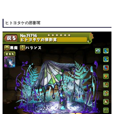
ヒトヨタケの邪影茸