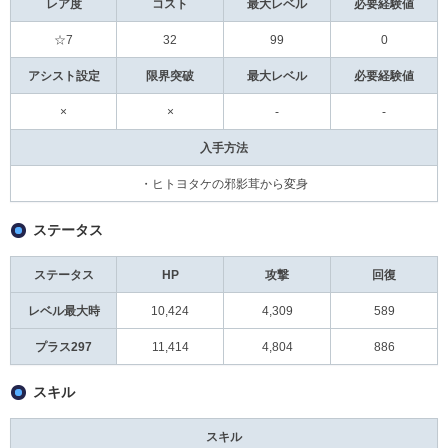
レア度
コスト
最大レベル
必要経験値
☆7
32
99
0
アシスト設定
限界突破
最大レベル
必要経験値
×
×
-
-
入手方法
・ヒトヨタケの邪影茸から変身
ステータス
ステータス
HP
攻撃
回復
レベル最大時
10,424
4,309
589
プラス297
11,414
4,804
886
スキル
スキル