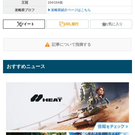
王冠
164/164個
攻略班プロフ
▶攻略班紹介ページはこちら
ツイート
URL発行
お気に入り
記事について指摘する
おすすめニュース