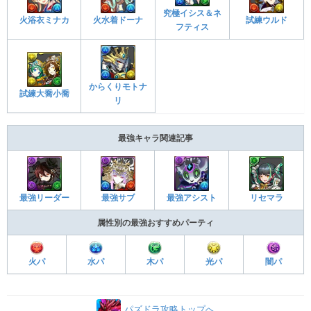
究極イシス＆ネ
火浴衣ミナカ
火水着ドーナ
試練ウルド
フティス
からくりモトナ
試練大喬小喬
リ
最強キャラ関連記事
最強アシスト
リセマラ
最強リーダー
最強サブ
属性別の最強おすすめパーティ
火パ
水パ
木パ
光パ
闇パ
パズドラ攻略トップへ