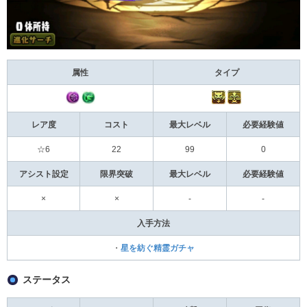
属性
タイプ
レア度
コスト
最大レベル
必要経験値
☆6
22
99
0
アシスト設定
限界突破
最大レベル
必要経験値
×
×
-
-
入手方法
・
星を紡ぐ精霊ガチャ
ステータス