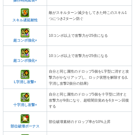
操作時間延長+
敵がスキルターン減少をしてきた時このスキル1
つにつき2ターン防ぐ
スキル遅延耐性
10コンボ以上で攻撃力が25倍になる
超コンボ強化+
10コンボ以上で攻撃力が25倍になる
超コンボ強化+
自分と同じ属性のドロップ5個をL字型に消すと攻
撃力がかなりアップし、ロック状態を解除する(L
L字消し攻撃+
字消し攻撃2個分の効果)
自分と同じ属性のドロップ5個を十字型に消すと
攻撃力が9倍になり、超暗闇目覚めを6ターン回復
十字消し攻撃+
する
部位破壊素材のドロップ率が10%上昇
部位破壊ボーナス