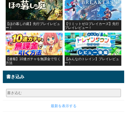
【ほの暮しの庭】先行プレイレビュ
【リミットゼロブレイカーズ】先行
ー！
プレイレビュー！
【速報】10連ガチャを無課金で引く
【みんなのトレイン】プレイレビュ
方法
ー！
書き込み
最新を表示する