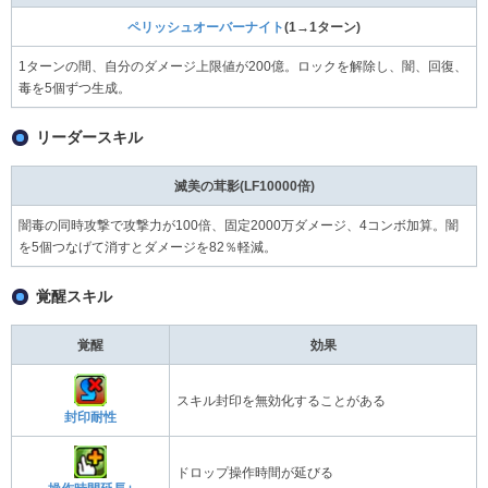
ペリッシュオーバーナイト
(1→1ターン)
1ターンの間、自分のダメージ上限値が200億。ロックを解除し、闇、回復、
毒を5個ずつ生成。
リーダースキル
滅美の茸影(LF10000倍)
闇毒の同時攻撃で攻撃力が100倍、固定2000万ダメージ、4コンボ加算。闇
を5個つなげて消すとダメージを82％軽減。
覚醒スキル
覚醒
効果
スキル封印を無効化することがある
封印耐性
ドロップ操作時間が延びる