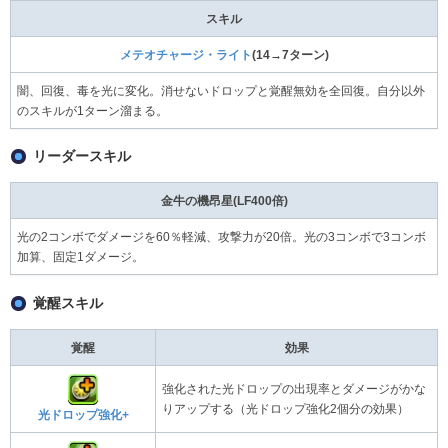
スキル
メテオチャージ・ライト
(14→7ターン)
闇、回復、毒を光に変化。消せないドロップと覚醒無効を全回復。自分以外
のスキルが1ターン溜まる。
リーダースキル
金牛の機昂星(LF400倍)
光の2コンボでダメージを60％軽減、攻撃力が20倍。光の3コンボで3コンボ
加算、固定1ダメージ。
覚醒スキル
覚醒
効果
強化された光ドロップの出現率とダメージがかな
りアップする（光ドロップ強化2個分の効果）
光ドロップ強化+