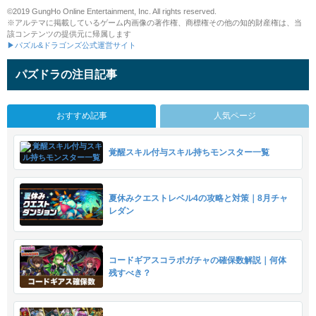
©2019 GungHo Online Entertainment, Inc. All rights reserved.
※アルテマに掲載しているゲーム内画像の著作権、商標権その他の知的財産権は、当
該コンテンツの提供元に帰属します
▶パズル&ドラゴンズ公式運営サイト
パズドラの注目記事
おすすめ記事
人気ページ
覚醒スキル付与スキル持ちモンスター一覧
夏休みクエストレベル4の攻略と対策｜8月チャ
レダン
コードギアスコラボガチャの確保数解説｜何体
残すべき？