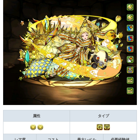
属性
タイプ
レア度
コスト
最大レベル
必要経験値