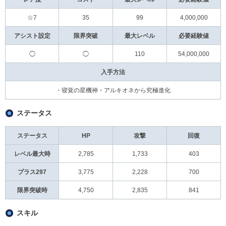
☆7
35
99
4,000,000
アシスト設定
限界突破
最大レベル
必要経験値
◯
◯
110
54,000,000
入手方法
・寝覚の星機神・アルキオネから究極進化
ステータス
ステータス
HP
攻撃
回復
レベル最大時
2,785
1,733
403
プラス297
3,775
2,228
700
限界突破時
4,750
2,835
841
スキル