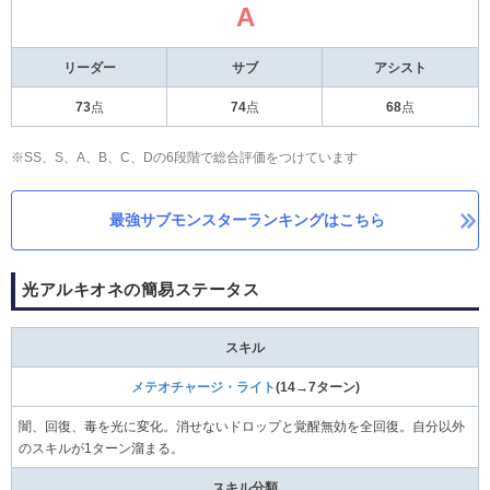
A
リーダー
サブ
アシスト
73
点
74
点
68
点
※SS、S、A、B、C、Dの6段階で総合評価をつけています
最強サブモンスターランキングはこちら
光アルキオネの簡易ステータス
スキル
メテオチャージ・ライト
(14→7ターン)
闇、回復、毒を光に変化。消せないドロップと覚醒無効を全回復。自分以外
のスキルが1ターン溜まる。
スキル分類