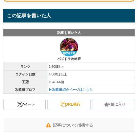
この記事を書いた人
記事を書いた人
パズドラ攻略班
ランク
1,500以上
ログイン日数
4,800日以上
王冠
164/164個
攻略班プロフ
▶攻略班紹介ページはこちら
ツイート
URL発行
お気に入り
記事について指摘する