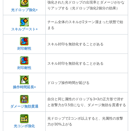
強化された光ドロップの出現率とダメージがかな
りアップする（光ドロップ強化2個分の効果）
光ドロップ強化+
チーム全体のスキルが2ターン溜まった状態で始
まる
スキルブースト+
スキル封印を無効化することがある
封印耐性
スキル封印を無効化することがある
封印耐性
ドロップ操作時間が延びる
操作時間延長+
自分と同じ属性のドロップを3×3の正方形で消す
と攻撃力が3.5倍になり、ダメージ無効を貫通する
ダメージ無効貫通
光ドロップで2コンボ以上すると、光属性の攻撃
力が30%上がる
光コンボ強化