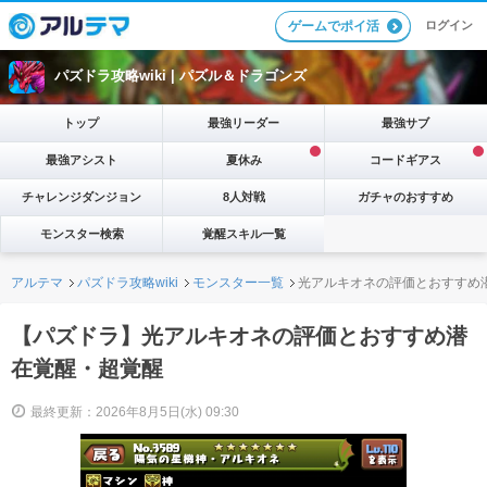
ログイン
ゲームでポイ活
パズドラ攻略wiki |
パズル＆ドラゴンズ
トップ
最強リーダー
最強サブ
最強アシスト
夏休み
コードギアス
チャレンジダンジョン
8人対戦
ガチャのおすすめ
モンスター検索
覚醒スキル一覧
アルテマ
パズドラ攻略wiki
モンスター一覧
光アルキオネの評価とおすすめ
【パズドラ】光アルキオネの評価とおすすめ潜
在覚醒・超覚醒
最終更新：2026年8月5日(水) 09:30