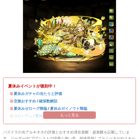
夏休みイベントが復刻中！
・
夏休みガチャの当たりと評価
・
交換おすすめ
/
確保数解説
・
夏休みゼローグ降臨
/
夏休みガイノウト降臨
もっと見る
・
コロシアム
/
夏休みワンタッチ
パズドラの光アルキオネの評価とおすすめ潜在覚醒・超覚醒を記載していま
す。リーダー/サブ/アシストの評価と使い道、何体所持しておくべきかやスキル