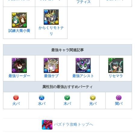
フティス
からくりモトナ
試練大喬小喬
リ
最強キャラ関連記事
最強アシスト
リセマラ
最強リーダー
最強サブ
属性別の最強おすすめパーティ
火パ
水パ
木パ
光パ
闇パ
パズドラ攻略トップへ