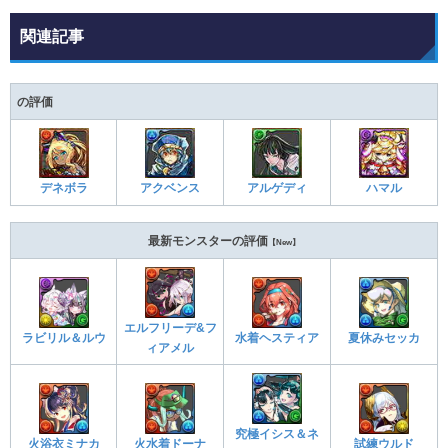
関連記事
の評価
デネボラ
アクベンス
アルゲディ
ハマル
最新モンスターの評価
【New】
エルフリーデ&フ
ラビリル＆ルウ
水着ヘスティア
夏休みセッカ
ィアメル
究極イシス＆ネ
火浴衣ミナカ
火水着ドーナ
試練ウルド