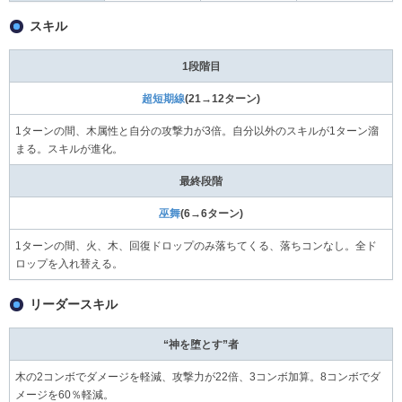
スキル
1段階目
超短期線
(21→12ターン)
1ターンの間、木属性と自分の攻撃力が3倍。自分以外のスキルが1ターン溜
まる。スキルが進化。
最終段階
巫舞
(6→6ターン)
1ターンの間、火、木、回復ドロップのみ落ちてくる、落ちコンなし。全ド
ロップを入れ替える。
リーダースキル
“神を堕とす”者
木の2コンボでダメージを軽減、攻撃力が22倍、3コンボ加算。8コンボでダ
メージを60％軽減。