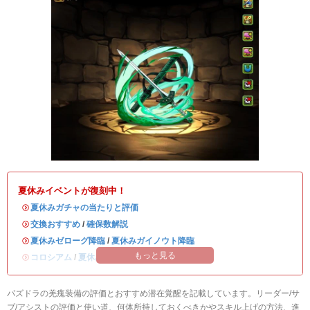
夏休みイベントが復刻中！
・
夏休みガチャの当たりと評価
・
交換おすすめ
/
確保数解説
・
夏休みゼローグ降臨
/
夏休みガイノウト降臨
もっと見る
・
コロシアム
/
夏休みワンタッチ
パズドラの羌瘣装備の評価とおすすめ潜在覚醒を記載しています。リーダー/サ
ブ/アシストの評価と使い道、何体所持しておくべきかやスキル上げの方法、進