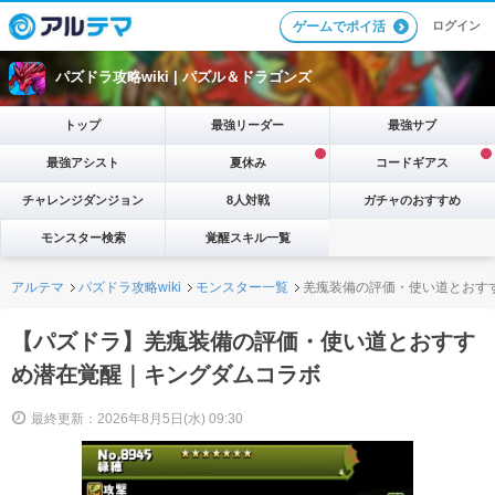
ログイン
ゲームでポイ活
パズドラ攻略wiki |
パズル＆ドラゴンズ
トップ
最強リーダー
最強サブ
最強アシスト
夏休み
コードギアス
チャレンジダンジョン
8人対戦
ガチャのおすすめ
モンスター検索
覚醒スキル一覧
アルテマ
パズドラ攻略wiki
モンスター一覧
羌瘣装備の評価・使い道とおす
【パズドラ】羌瘣装備の評価・使い道とおすす
め潜在覚醒｜キングダムコラボ
最終更新：2026年8月5日(水) 09:30