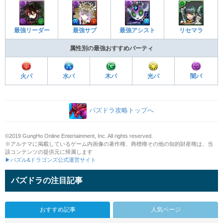
最強アシスト
リセマラ
最強リーダー
最強サブ
属性別の最強おすすめパーティ
火パ
水パ
木パ
光パ
闇パ
パズドラ攻略トップへ
©2019 GungHo Online Entertainment, Inc. All rights reserved.
※アルテマに掲載しているゲーム内画像の著作権、商標権その他の知的財産権は、当
該コンテンツの提供元に帰属します
▶パズル&ドラゴンズ公式運営サイト
パズドラの注目記事
おすすめ記事
人気ページ