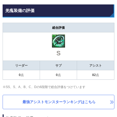
羌瘣装備の評価
総合評価
S
リーダー
サブ
アシスト
0
点
0
点
82
点
※SS、S、A、B、C、Dの6段階で総合評価をつけています
最強アシストモンスターランキングはこちら