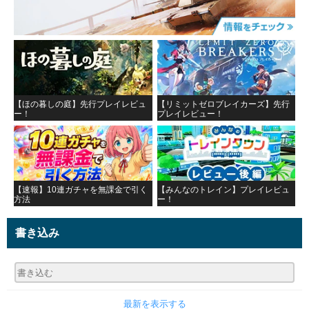
【ほの暮しの庭】先行プレイレビュ
【リミットゼロブレイカーズ】先行
ー！
プレイレビュー！
【速報】10連ガチャを無課金で引く
【みんなのトレイン】プレイレビュ
方法
ー！
書き込み
最新を表示する