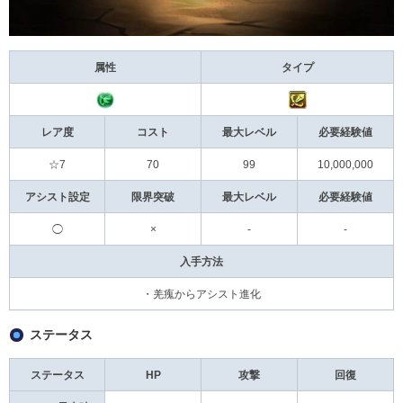
属性
タイプ
レア度
コスト
最大レベル
必要経験値
☆7
70
99
10,000,000
アシスト設定
限界突破
最大レベル
必要経験値
◯
×
-
-
入手方法
・羌瘣からアシスト進化
ステータス
ステータス
HP
攻撃
回復