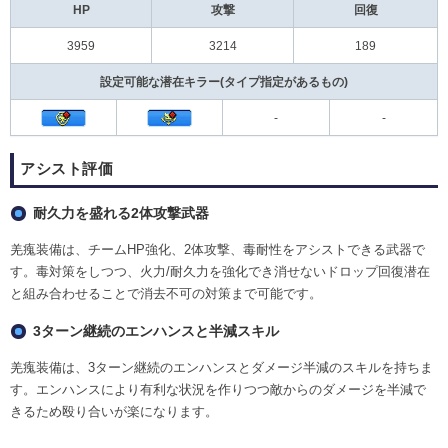
HP
攻撃
回復
3959
3214
189
設定可能な潜在キラー(タイプ指定があるもの)
-
-
アシスト評価
耐久力を盛れる2体攻撃武器
羌瘣装備は、チームHP強化、2体攻撃、毒耐性をアシストできる武器で
す。毒対策をしつつ、火力/耐久力を強化でき消せないドロップ回復潜在
と組み合わせることで消去不可の対策まで可能です。
3ターン継続のエンハンスと半減スキル
羌瘣装備は、3ターン継続のエンハンスとダメージ半減のスキルを持ちま
す。エンハンスにより有利な状況を作りつつ敵からのダメージを半減で
きるため殴り合いが楽になります。