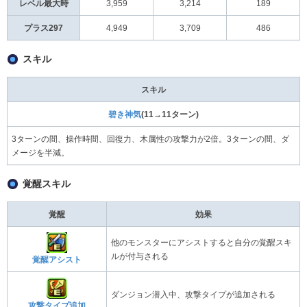
レベル最大時
3,959
3,214
189
プラス297
4,949
3,709
486
スキル
スキル
碧き神気
(11→11ターン)
3ターンの間、操作時間、回復力、木属性の攻撃力が2倍。3ターンの間、ダ
メージを半減。
覚醒スキル
覚醒
効果
他のモンスターにアシストすると自分の覚醒スキ
ルが付与される
覚醒アシスト
ダンジョン潜入中、攻撃タイプが追加される
攻撃タイプ追加