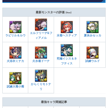
最新モンスターの評価
【New】
エルフリーデ&フ
ラビリル＆ルウ
水着ヘスティア
夏休みセッカ
ィアメル
究極イシス＆ネ
火浴衣ミナカ
火水着ドーナ
試練ウルド
フティス
からくりモトナ
試練大喬小喬
リ
最強キャラ関連記事