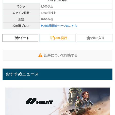
パズドラ攻略班
ランク
1,500以上
ログイン日数
4,800日以上
王冠
164/164個
攻略班プロフ
▶攻略班紹介ページはこちら
ツイート
URL発行
お気に入り
記事について指摘する
おすすめニュース