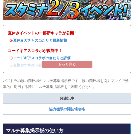
夏休みイベントの一部新キャラが公開！
・
夏休みガチャの当たりと最新情報
コードギアスコラボが復刻中！
・
コードギアスコラボの当たりと評価
もっと見る
・
交換おすすめ
/
確保数解説
パズドラの協力闘技場のマルチ募集掲示板です。協力闘技場を協力プレイで効
率的に周回する際にマルチ募集掲示板をご利用ください。
関連記事
協力極限の闘技場攻略
マルチ募集掲示板の使い方