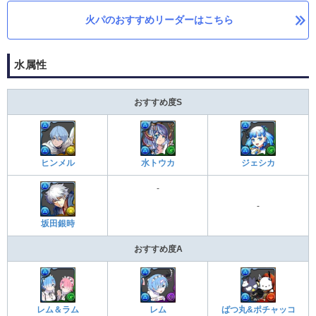
火パのおすすめリーダーはこちら
水属性
おすすめ度S
水トウカ
ヒンメル
ジェシカ
-
-
坂田銀時
おすすめ度A
レム＆ラム
レム
ばつ丸&ポチャッコ