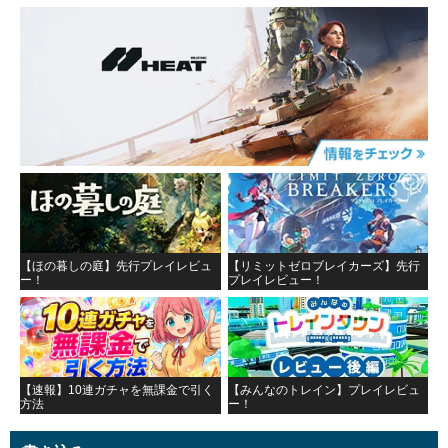
【ほの暮しの庭】先行プレイレビュ
【リミットゼロブレイカーズ】先行
ー！
プレイレビュー！
【速報】10連ガチャを無課金で引く
【みんなのトレイン】プレイレビュ
方法
ー！