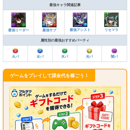
最強キャラ関連記事
最強アシスト
リセマラ
最強リーダー
最強サブ
属性別の最強おすすめパーティ
火パ
水パ
木パ
光パ
闇パ
ゲームをプレイして課金代を稼ごう！