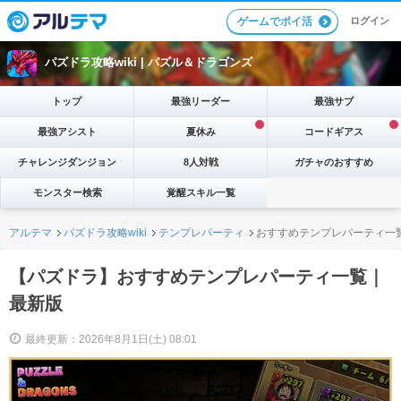
ログイン
ゲームでポイ活
パズドラ攻略wiki |
パズル＆ドラゴンズ
トップ
最強リーダー
最強サブ
最強アシスト
夏休み
コードギアス
チャレンジダンジョン
8人対戦
ガチャのおすすめ
モンスター検索
覚醒スキル一覧
アルテマ
パズドラ攻略wiki
テンプレパーティ
おすすめテンプレパーティ一
【パズドラ】おすすめテンプレパーティ一覧｜
最新版
最終更新：2026年8月1日(土) 08:01