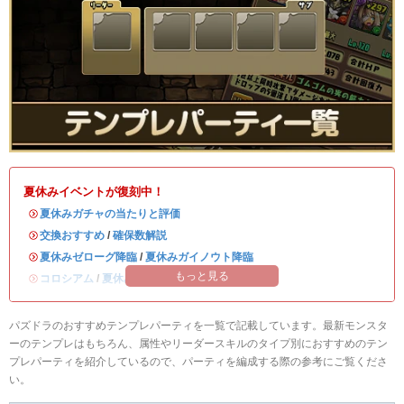
夏休みイベントが復刻中！
・
夏休みガチャの当たりと評価
・
交換おすすめ
/
確保数解説
・
夏休みゼローグ降臨
/
夏休みガイノウト降臨
もっと見る
・
コロシアム
/
夏休みワンタッチ
パズドラのおすすめテンプレパーティを一覧で記載しています。最新モンスタ
ーのテンプレはもちろん、属性やリーダースキルのタイプ別におすすめのテン
プレパーティを紹介しているので、パーティを編成する際の参考にご覧くださ
い。