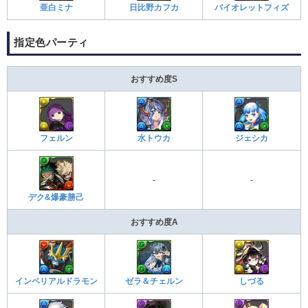
亜白ミナ
日比野カフカ
バイオレットフィズ
指定色パーティ
おすすめ度S
フェルン
水トウカ
ジェシカ
-
-
デク&爆豪勝己
おすすめ度A
インペリアルドラモン
ゼラ＆チェルン
しづる