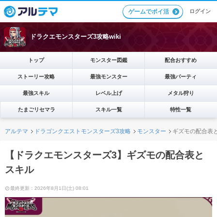
ログイン
ゲームでポイ活
ドラクエモンスターズ3攻略wiki
トップ
モンスター図鑑
配合おすすめ
ストーリー攻略
最強モンスター
最強パーティ
最強スキル
レベル上げ
メタル狩り
たまごリセマラ
スキル一覧
特性一覧
アルテマ
ドラゴンクエストモンスターズ3攻略
モンスター
ギズモの配合表
【ドラクエモンスターズ3】ギズモの配合表と
スキル
最終更新：2026年8月1日(土) 08:01