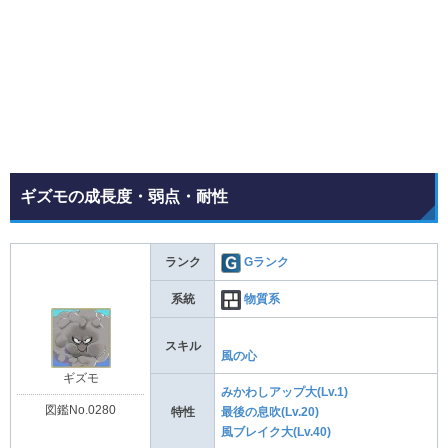
ギズモの成長度・弱点・耐性
ランク
Gランク
系統
物質系
スキル
風の心
ギズモ
みかわしアップ大(Lv.1)
図鑑No.0280
特性
最後の息吹(Lv.20)
風ブレイク大(Lv.40)