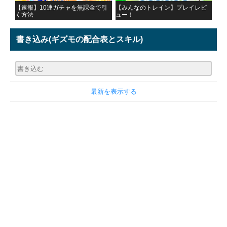
【速報】10連ガチャを無課金で引
【みんなのトレイン】プレイレビ
く方法
ュー！
書き込み
(ギズモの配合表とスキル)
最新を表示する