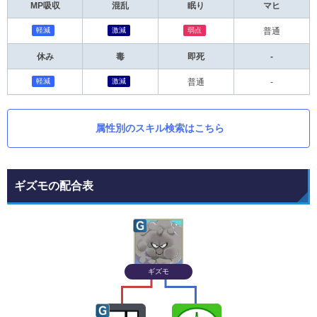
MP吸収
混乱
眠り
マヒ
軽減
激減
弱点
普通
休み
毒
即死
-
軽減
激減
普通
-
属性別のスキル検索はこちら
ギズモの配合表
ギズモ