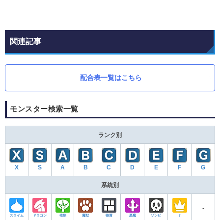
関連記事
配合表一覧はこちら
モンスター検索一覧
ランク別
X
S
A
B
C
D
E
F
G
系統別
‐
スライム
ドラゴン
植物
魔獣
物質
悪魔
ゾンビ
？