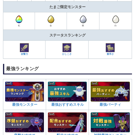
たまご限定モンスター
虹
金
銀
白
ステータスランキング
攻撃力
かしこさ
素早さ
最強ランキング
最強モンスター
最強おすすめスキル
最強パーティ