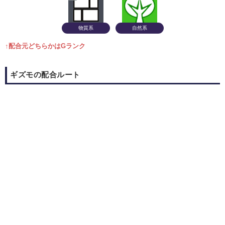
物質系
自然系
↑配合元どちらかはGランク
ギズモの配合ルート