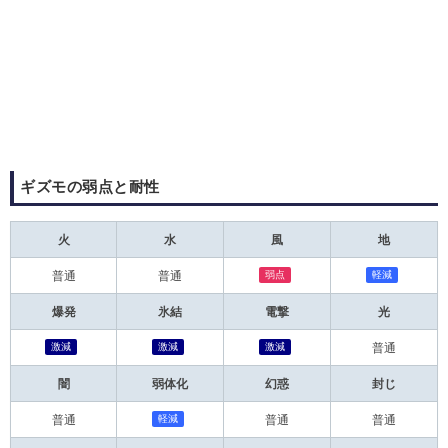
ギズモの弱点と耐性
火
水
風
地
弱点
軽減
普通
普通
爆発
氷結
電撃
光
激減
激減
激減
普通
闇
弱体化
幻惑
封じ
軽減
普通
普通
普通