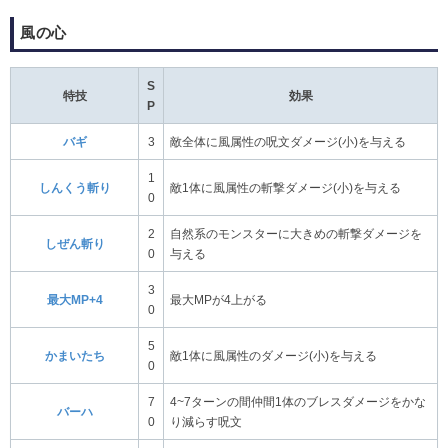
風の心
S
特技
効果
P
バギ
3
敵全体に風属性の呪文ダメージ(小)を与える
1
しんくう斬り
敵1体に風属性の斬撃ダメージ(小)を与える
0
2
自然系のモンスターに大きめの斬撃ダメージを
しぜん斬り
0
与える
3
最大MP+4
最大MPが4上がる
0
5
かまいたち
敵1体に風属性のダメージ(小)を与える
0
7
4~7ターンの間仲間1体のブレスダメージをかな
バーハ
0
り減らす呪文