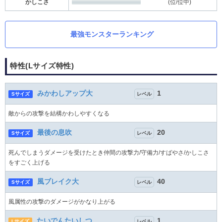
かしこさ
(位/位中)
最強モンスターランキング
特性(Lサイズ特性)
みかわしアップ大
1
Sサイズ
レベル
敵からの攻撃を結構かわしやすくなる
最後の息吹
20
Sサイズ
レベル
死んでしまうダメージを受けたとき仲間の攻撃力/守備力/すばやさ/かしこさ
をすごく上げる
風ブレイク大
40
Sサイズ
レベル
風属性の攻撃のダメージがかなり上がる
たいでんたいしつ
1
Lサイズ
レベル