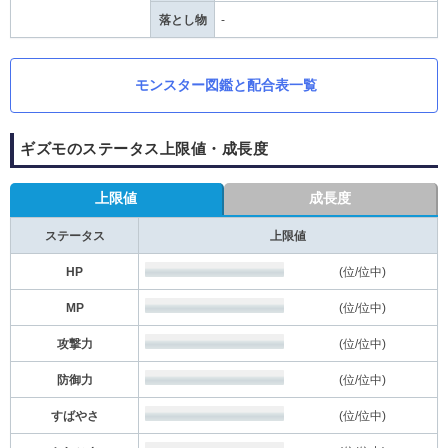
落とし物
-
モンスター図鑑と配合表一覧
ギズモのステータス上限値・成長度
上限値
成長度
ステータス
上限値
HP
(位/位中)
MP
(位/位中)
攻撃力
(位/位中)
防御力
(位/位中)
すばやさ
(位/位中)