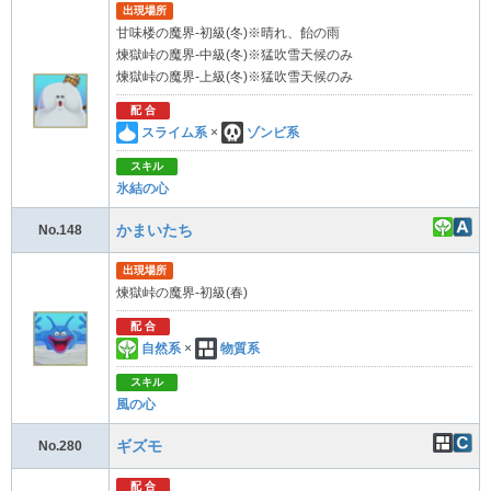
出現場所
甘味楼の魔界-初級(冬)※晴れ、飴の雨
煉獄峠の魔界-中級(冬)※猛吹雪天候のみ
煉獄峠の魔界-上級(冬)※猛吹雪天候のみ
配 合
スライム系
×
ゾンビ系
スキル
氷結の心
かまいたち
No.148
出現場所
煉獄峠の魔界-初級(春)
配 合
自然系
×
物質系
スキル
風の心
ギズモ
No.280
配 合