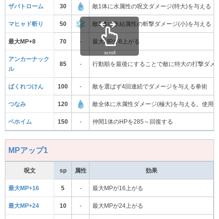
ザバトローム
30
敵1体に水属性の呪文ダメージ(特大)を与える
マヒャド斬り
50
敵1体に氷結属性の斬撃ダメージ(小)を与える
最大MP+8
70
-
最大MPが8上がる
scroll
アンカーナック
85
-
行動順を最後にすることで敵に特大の打撃ダメ
ル
ばくれつけん
100
-
敵を選ばず4回連続でダメージを与える拳術
つなみ
120
敵全体に水属性ダメージ(極大)を与える。使用
ベホイム
150
-
仲間1体のHPを285～回復する
MPアップ1
呪文
sp
属性
効果
最大MP+16
5
-
最大MPが16上がる
最大MP+24
10
-
最大MPが24上がる