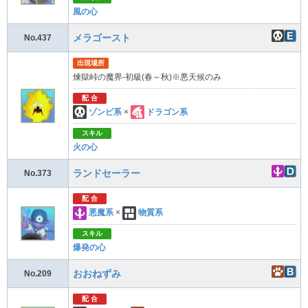
風の心
メラゴースト
No.437
出現場所
煉獄峠の魔界-初級(春～秋)※悪天候のみ
配 合
ゾンビ系
×
ドラゴン系
スキル
火の心
ランドセーラー
No.373
配 合
悪魔系
×
物質系
スキル
爆発の心
おおねずみ
No.209
配 合