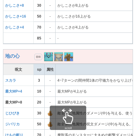
かしこさ+8
30
-
かしこさが8上がる
かしこさ+16
50
-
かしこさが16上がる
かしこさ+4
70
-
かしこさが4上がる
85
-
-
地の心
習得
呪文
sp
属性
スカラ
3
-
4~7ターンの間仲間1体の守備力をかなり上げる
最大MP+4
10
-
最大MPが4上がる
最大MP+8
20
-
最大MPが8上がる
じひびき
30
敵全体に地属性のダメージ(中)を与える。使う
ジバリカ
50
敵全体に地属性の呪文ダメージ(中)を与える。
scroll
けもの斬り
70
-
魔獣系のモンスターに大きめの斬撃ダメージを