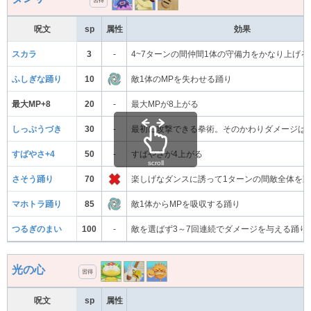
習得
呪文
sp
属性
効果
スカラ
3
-
4~7ターンの間仲間1体の守備力をかなり上げる
ふしぎな踊り
10
敵1体のMPを失わせる踊り
最大MP+8
20
-
最大MPが8上がる
しっぷうづき
30
-
最初に攻撃できる拳術。そのかわりダメージは
すばやさ+4
50
-
すばやさが4上がる
scroll
さそう踊り
70
楽しげなダンスに誘って1ターンの間敵全体を
マホトラ踊り
85
敵1体からMPを吸収する踊り
つるぎのまい
100
-
敵を選ばず3～7回連続でダメージを与える踊り
光の心
習得
呪文
sp
属性