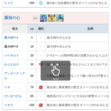
ヒャド
100
敵1体に氷結属性の呪文ダメージ(小)を与える
爆発の心
習得
呪文
sp
属性
効果
最大MP+4
3
-
最大MPが4上がる
最大MP+8
10
-
最大MPが8上がる
バイキルト
20
-
2~5ターンの間仲間1体の攻撃力をかなり上げる
かぶとわり
30
敵1体にダメージを与えさらにときどき4~7タ
アンカーナック
50
-
行動順を最後にすることで敵に特大の打撃ダメ
ル
scroll
イオ
70
敵全体に爆発属性の呪文ダメージ(小)を与える
だいせつだん
85
-
物質系のモンスターに大きめの斬撃ダメージを
イオラ
100
敵全体に爆発属性の呪文ダメージ(中)を与える