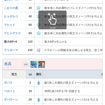
こおりの息
20
敵全体に氷結属性のブレスダメージ(中)を与え
ヒャダルコ
40
敵全体に氷結属性の呪文ダメージ(中)を与える
マヒャド
60
敵全体に氷結属性の呪文ダメージ(大)を与える
scroll
マヒャデドス
80
敵全体に氷結属性の呪文ダメージ(特大)を与え
最大MP+8
110
-
最大MPが8上がる
ラリホーマ
150
2~5ターンの間敵全体を眠らせる呪文。使う仲
水兵
習得
呪文
sp
属性
効
ザバラ
3
敵1体に水属性の呪文ダメージ(中)を与える
ベホイミ
10
-
仲間1体のHPを76~回復する
ザバラーン
20
敵1体に水属性の呪文ダメージ(大)を与える