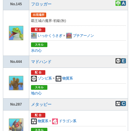
フロッガー
No.145
出現場所
覇王城の魔界-初級(秋)
配 合
いっかくうさぎ
×
プチアーノン
スキル
水の心
マドハンド
No.444
配 合
ゾンビ系
×
物質系
スキル
地の心
メタッピー
No.287
配 合
物質系
×
ドラゴン系
スキル