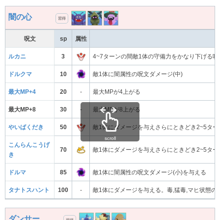
闇の心
習得
呪文
sp
属性
ルカニ
3
4~7ターンの間敵1体の守備力をかなり下げる
ドルクマ
10
敵1体に闇属性の呪文ダメージ(中)
最大MP+4
20
-
最大MPが4上がる
最大MP+8
30
-
最大MPが8上がる
やいばくだき
50
敵1体にダメージを与えさらにときどき2~5タ
scroll
こんらんこうげ
70
敵1体にダメージを与えさらにときどき2~5タ
き
ドルマ
85
敵1体に闇属性の呪文ダメージ(小)を与える
タナトスハント
100
-
敵1体にダメージを与える。毒,猛毒,マヒ状態
ダンサー