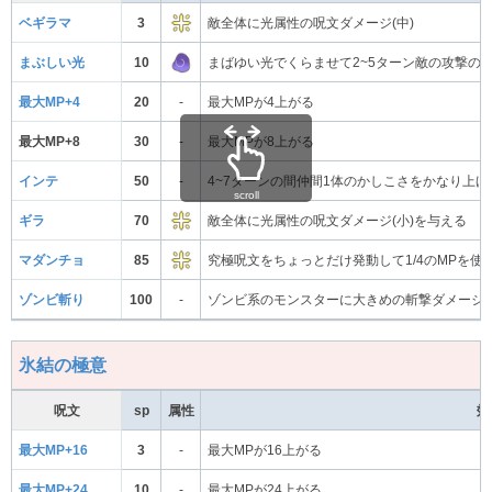
ベギラマ
3
敵全体に光属性の呪文ダメージ(中)
まぶしい光
10
まばゆい光でくらませて2~5ターン敵の攻撃の
最大MP+4
20
-
最大MPが4上がる
最大MP+8
30
-
最大MPが8上がる
インテ
50
-
4~7ターンの間仲間1体のかしこさをかなり上げ
scroll
ギラ
70
敵全体に光属性の呪文ダメージ(小)を与える
マダンチョ
85
究極呪文をちょっとだけ発動して1/4のMPを
ゾンビ斬り
100
-
ゾンビ系のモンスターに大きめの斬撃ダメージ
氷結の極意
呪文
sp
属性
効
最大MP+16
3
-
最大MPが16上がる
最大MP+24
10
-
最大MPが24上がる