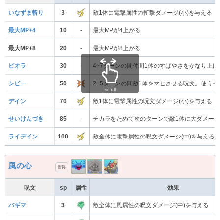
いなずま斬り
3
敵1体に電撃属性の斬撃ダメージ(小)を与える
最大MP+4
10
-
最大MPが4上がる
最大MP+8
20
-
最大MPが8上がる
ピオラ
30
-
4~7ターンの間仲間1体のすばやさをかなり上げ
シビー
50
2~5ターンの間敵1体をマヒさせる呪文。使う
scroll
デイン
70
敵1体に電撃属性の呪文ダメージ(小)を与える
せいけんづき
85
-
チカラをためて次のターンで敵1体に大ダメー
ライデイン
100
敵全体に電撃属性の呪文ダメージ(中)を与える
風の心
習得
呪文
sp
属性
効果
バギマ
3
敵全体に風属性の呪文ダメージ(中)を与える