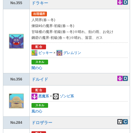
ドラキー
No.355
出現場所
人間界(春～冬)
煉獄峠の魔界-初級(春～冬)
甘味楼の魔界-初級(春～冬)※晴れ、飴の雨、お化け
鋼砦の魔界-初級(春～冬)※晴れ、落雷、ガス
配 合
ピッキー
×
グレムリン
スキル
闇の心
ドルイド
No.356
配 合
悪魔系
×
ゾンビ系
スキル
風の心
ドロザラー
No.284