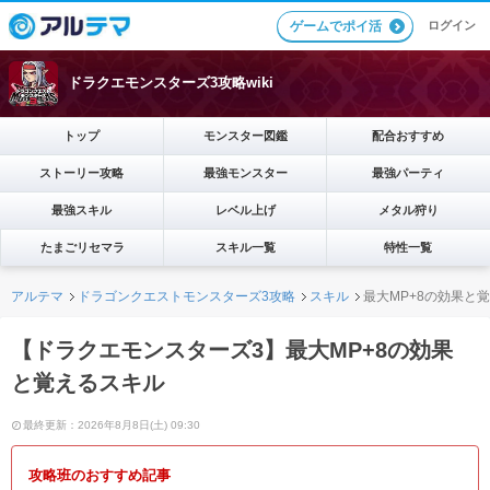
ログイン
ゲームでポイ活
ドラクエモンスターズ3攻略wiki
トップ
モンスター図鑑
配合おすすめ
ストーリー攻略
最強モンスター
最強パーティ
最強スキル
レベル上げ
メタル狩り
たまごリセマラ
スキル一覧
特性一覧
アルテマ
ドラゴンクエストモンスターズ3攻略
スキル
最大MP+8の効果と
【ドラクエモンスターズ3】最大MP+8の効果
と覚えるスキル
最終更新：2026年8月8日(土) 09:30
攻略班のおすすめ記事