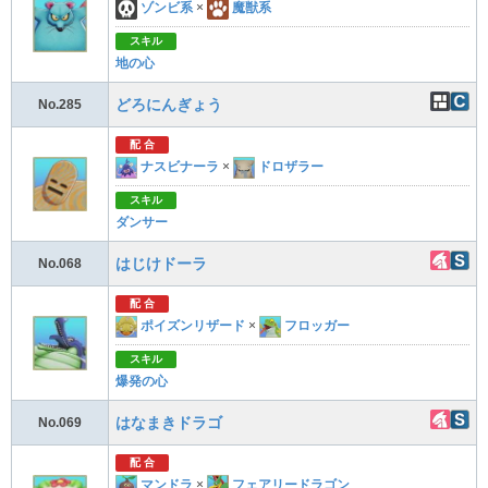
ゾンビ系
×
魔獣系
スキル
地の心
どろにんぎょう
No.285
配 合
ナスビナーラ
×
ドロザラー
スキル
ダンサー
はじけドーラ
No.068
配 合
ポイズンリザード
×
フロッガー
スキル
爆発の心
はなまきドラゴ
No.069
配 合
マンドラ
×
フェアリードラゴン