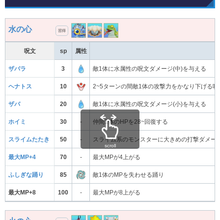
水の心
習得
呪文
sp
属性
ザバラ
3
敵1体に水属性の呪文ダメージ(中)を与える
ヘナトス
10
2~5ターンの間敵1体の攻撃力をかなり下げる
ザバ
20
敵1体に水属性の呪文ダメージ(小)を与える
ホイミ
30
-
仲間1体のHPを28~回復する
スライムたたき
50
-
スライム系のモンスターに大きめの打撃ダメー
scroll
最大MP+4
70
-
最大MPが4上がる
ふしぎな踊り
85
敵1体のMPを失わせる踊り
最大MP+8
100
-
最大MPが8上がる