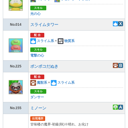
スキル
光の心
スライムタワー
No.014
配 合
スライム系
×
物質系
スキル
電撃の心
ポンポコだぬき
No.225
配 合
魔獣系
×
スライム系
スキル
ダンサー
ミノーン
No.155
出現場所
甘味楼の魔界-初級(秋)※晴れ、お化け