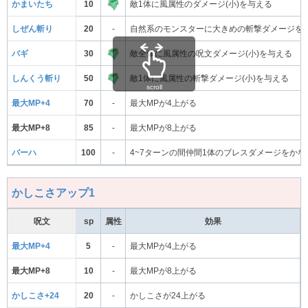
かまいたち
10
敵1体に風属性のダメージ(小)を与える
しぜん斬り
20
-
自然系のモンスターに大きめの斬撃ダメージを
バギ
30
敵全体に風属性の呪文ダメージ(小)を与える
しんくう斬り
50
敵1体に風属性の斬撃ダメージ(小)を与える
scroll
最大MP+4
70
-
最大MPが4上がる
最大MP+8
85
-
最大MPが8上がる
バーハ
100
-
4~7ターンの間仲間1体のブレスダメージをか
かしこさアップ1
呪文
sp
属性
効果
最大MP+4
5
-
最大MPが4上がる
最大MP+8
10
-
最大MPが8上がる
かしこさ+24
20
-
かしこさが24上がる