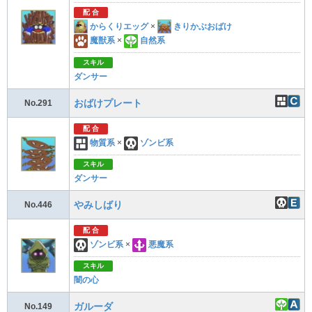
配 合
からくりエッグ
×
きりかぶおばけ
魔獣系
×
自然系
スキル
ダンサー
おばけプレート
No.291
配 合
物質系
×
ゾンビ系
スキル
ダンサー
やみしばり
No.446
配 合
ゾンビ系
×
悪魔系
スキル
闇の心
ガルーダ
No.149