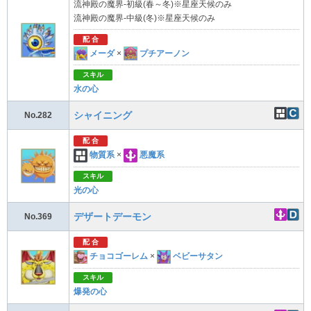
流神殿の魔界-初級(春～冬)※星座天候のみ
流神殿の魔界-中級(冬)※星座天候のみ
配 合
メーダ
×
プチアーノン
スキル
水の心
シャイニング
No.282
配 合
物質系
×
悪魔系
スキル
光の心
デザートデーモン
No.369
配 合
チョコゴーレム
×
ベビーサタン
スキル
爆発の心