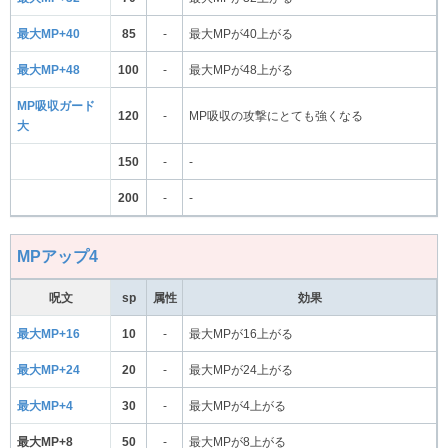
最大MP+40
85
-
最大MPが40上がる
最大MP+48
100
-
最大MPが48上がる
MP吸収ガード
120
-
MP吸収の攻撃にとても強くなる
大
150
-
-
200
-
-
MPアップ4
呪文
sp
属性
効果
最大MP+16
10
-
最大MPが16上がる
最大MP+24
20
-
最大MPが24上がる
最大MP+4
30
-
最大MPが4上がる
最大MP+8
50
-
最大MPが8上がる