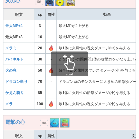
火の心
習得
呪文
sp
属性
効果
最大MP+4
3
-
最大MPが4上がる
最大MP+8
10
-
最大MPが8上がる
メラミ
20
敵1体に火属性の呪文ダメージ(中)を与える
バイキルト
30
-
2~5ターンの間仲間1体の攻撃力をかなり上げる
火の息
50
敵全体に火属性のブレスダメージ(小)を与える
scroll
ドラゴン斬り
70
-
ドラゴン系のモンスターに大きめの斬撃ダメー
かえん斬り
85
-
敵1体に火属性の斬撃ダメージ(小)を与える
メラ
100
敵1体に火属性の呪文ダメージ(小)を与える
電撃の心
習得
呪文
sp
属性
効