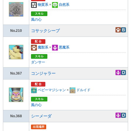
物質系
×
自然系
スキル
風の心
コサックシープ
No.210
配 合
魔獣系
×
悪魔系
スキル
ダンサー
コンジャラー
No.367
配 合
ベビーマジシャン
×
ドルイド
スキル
風の心
シーメーダ
No.368
出現場所