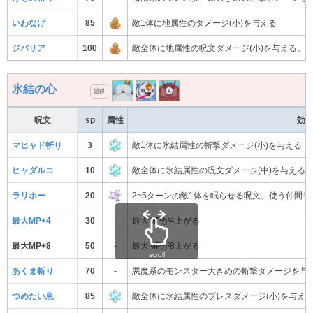
いわなげ
85
敵1体に地属性のダメージ(小)を与える
ジバリア
100
敵全体に地属性の呪文ダメージ(小)を与える。
氷結の心
習得
呪文
sp
属性
効
マヒャド斬り
3
敵1体に氷結属性の斬撃ダメージ(小)を与える
ヒャダルコ
10
敵全体に氷結属性の呪文ダメージ(中)を与える
ラリホー
20
2~5ターンの敵1体を眠らせる呪文。使う仲間
最大MP+4
30
-
最大MPが4上がる
最大MP+8
50
-
最大MPが8上がる
scroll
あくま斬り
70
-
悪魔系のモンスター大きめの斬撃ダメージを与
つめたい息
85
敵全体に氷結属性のブレスダメージ(小)を与え