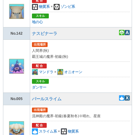
配 合
物質系
×
ゾンビ系
スキル
地の心
ナスビナーラ
No.142
出現場所
人間界(秋)
覇王城の魔界-初級(秋)
配 合
マンドラ
×
オニオーン
スキル
ダンサー
パールスライム
No.005
出現場所
流神殿の魔界-初級(春夏秋冬)※晴れ、星座
配 合
スライム系
×
物質系