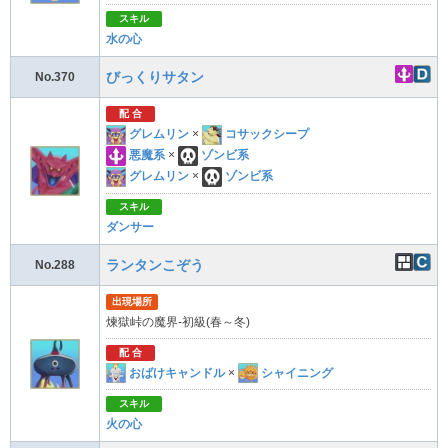
スキル
水の心
びっくりサタン
No.370
配 合
グレムリン
×
コサックシープ
悪魔系
×
ゾンビ系
グレムリン
×
ゾンビ系
スキル
ダンサー
ランタンこぞう
No.288
出現場所
煉獄峠の魔界-初級(春～冬)
配 合
おばけキャンドル
×
シャイニング
スキル
火の心