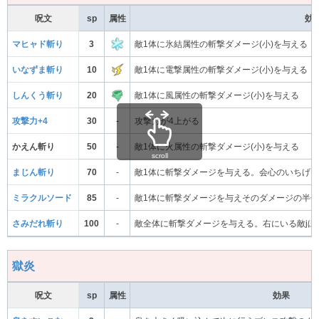
呪文
sp
属性
効
マヒャド斬り
3
敵1体に氷結属性の斬撃ダメージ(小)を与える
いなずま斬り
10
敵1体に電撃属性の斬撃ダメージ(小)を与える
しんくう斬り
20
敵1体に風属性の斬撃ダメージ(小)を与える
攻撃力+4
30
-
攻撃力が4上がる
かえん斬り
50
-
敵1体に火属性の斬撃ダメージ(小)を与える
scroll
まじん斬り
70
-
敵1体に斬撃ダメージを与える。会心のいちげ
ミラクルソード
85
-
敵1体に斬撃ダメージを与えそのダメージの半分
さみだれ斬り
100
-
敵全体に斬撃ダメージを与える。右にいる敵jほ
獄炎
呪文
sp
属性
効果