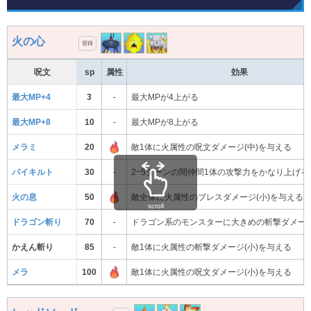
火の心
習得
呪文
sp
属性
効果
最大MP+4
3
-
最大MPが4上がる
最大MP+8
10
-
最大MPが8上がる
メラミ
20
敵1体に火属性の呪文ダメージ(中)を与える
バイキルト
30
-
2~5ターンの間仲間1体の攻撃力をかなり上げる
火の息
50
敵全体に火属性のブレスダメージ(小)を与える
scroll
ドラゴン斬り
70
-
ドラゴン系のモンスターに大きめの斬撃ダメー
かえん斬り
85
-
敵1体に火属性の斬撃ダメージ(小)を与える
メラ
100
敵1体に火属性の呪文ダメージ(小)を与える