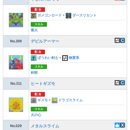
配 合
ガメゴンロード
×
ダースリカント
スキル
業火
デビルアーマー
No.309
配 合
ぼうれい剣士
×
物質系
スキル
剣術
ヒートギズモ
No.311
配 合
ギズモ
×
ドラゴスライム
スキル
火の心
メタルスライム
No.029