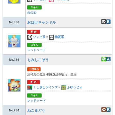
スキル
火の心
おばけキャンドル
No.430
配 合
ゾンビ系
×
物質系
スキル
レッドソード
もみじこぞう
No.156
出現場所
流神殿の魔界-初級(秋)※晴れ、星座
配 合
くしざしツインズ
×
ふゆうじゅ
スキル
レッドソード
ねこまどう
No.234