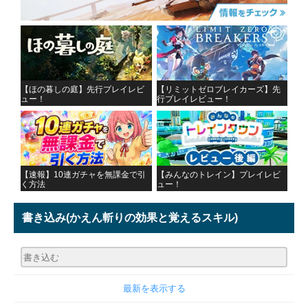
【ほの暮しの庭】先行プレイレビ
【リミットゼロブレイカーズ】先
ュー！
行プレイレビュー！
【速報】10連ガチャを無課金で引
【みんなのトレイン】プレイレビ
く方法
ュー！
書き込み
(かえん斬りの効果と覚えるスキル)
最新を表示する