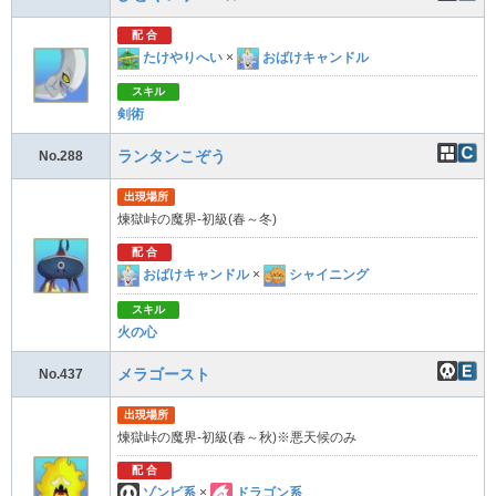
配 合
たけやりへい
×
おばけキャンドル
スキル
剣術
ランタンこぞう
No.288
出現場所
煉獄峠の魔界-初級(春～冬)
配 合
おばけキャンドル
×
シャイニング
スキル
火の心
メラゴースト
No.437
出現場所
煉獄峠の魔界-初級(春～秋)※悪天候のみ
配 合
ゾンビ系
×
ドラゴン系