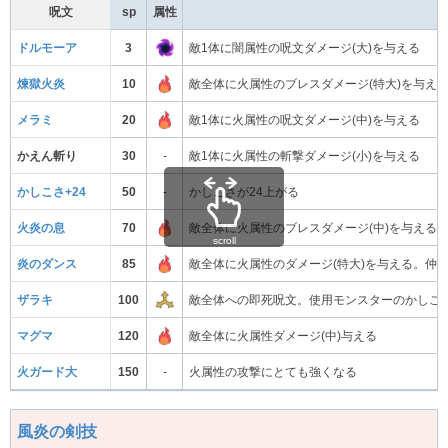
呪文
sp
属性
ドルモーア
3
敵1体に闇属性の呪文ダメージ(大)を与える
煉獄火炎
10
敵全体に火属性のブレスダメージ(特大)を与え
メラミ
20
敵1体に火属性の呪文ダメージ(中)を与える
かえん斬り
30
-
敵1体に火属性の斬撃ダメージ(小)を与える
かしこさ+24
50
-
かしこさが24上がる
火炎の息
70
敵全体に火属性のブレスダメージ(中)を与える
scroll
炎のダンス
85
敵全体に火属性のダメージ(特大)を与える。仲
ザラキ
100
敵全体への即死呪文。使用モンスターのかしこ
マグマ
120
敵全体に火属性ダメージ(中)与える
火ガード大
150
-
火属性の攻撃にとても強くなる
風炎の剣技