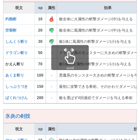
呪文
sp
属性
効果
灼熱斬
10
敵全体に火属性の斬撃ダメージ(中)を与える
空裂斬
20
敵全体に風属性の斬撃ダメージ(中)を与える
しんくう斬り
30
敵1体に風属性の斬撃ダメージ(小)を与える
ドラゴン斬り
50
-
ドラゴン系のモンスターに大きめの斬撃ダメー
かえん斬り
70
-
敵1体に火属性の斬撃ダメージ(小)を与える
scroll
あくま斬り
100
-
悪魔系のモンスター大きめの斬撃ダメージを与
しっぷうづき
150
-
最初に攻撃できる拳術。そのかわりダメージは
ばくれつけん
200
-
敵を選ばず4回連続でダメージを与える拳術
氷炎の剣技
呪文
sp
属性
効