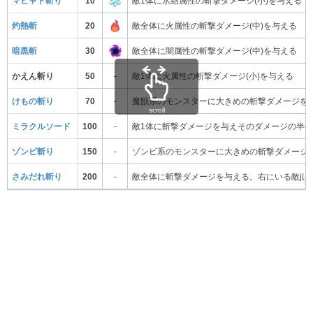
マヒャド斬り
10
敵1体に氷結属性の斬撃ダメージ(小)を与える
灼熱斬
20
敵全体に火属性の斬撃ダメージ(中)を与える
暗黒斬
30
敵全体に闇属性の斬撃ダメージ(中)を与える
かえん斬り
50
-
敵1体に火属性の斬撃ダメージ(小)を与える
けもの斬り
70
-
魔獣系のモンスターに大きめの斬撃ダメージを
scroll
ミラクルソード
100
-
敵1体に斬撃ダメージを与えそのダメージの半分
ゾンビ斬り
150
-
ゾンビ系のモンスターに大きめの斬撃ダメージ
さみだれ斬り
200
-
敵全体に斬撃ダメージを与える。右にいる敵jほ