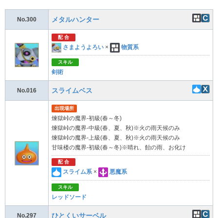
メタルハンター
No.300
配 合
さまようよろい
×
物質系
スキル
剣術
スライムベス
No.016
出現場所
煉獄峠の魔界-初級(春～冬)
煉獄峠の魔界-中級(春、夏、秋)※火の雨天候のみ
煉獄峠の魔界-上級(春、夏、秋)※火の雨天候のみ
甘味楼の魔界-初級(春～冬)※晴れ、飴の雨、お化け
配 合
スライム系
×
悪魔系
スキル
レッドソード
ひとくいサーベル
No.297