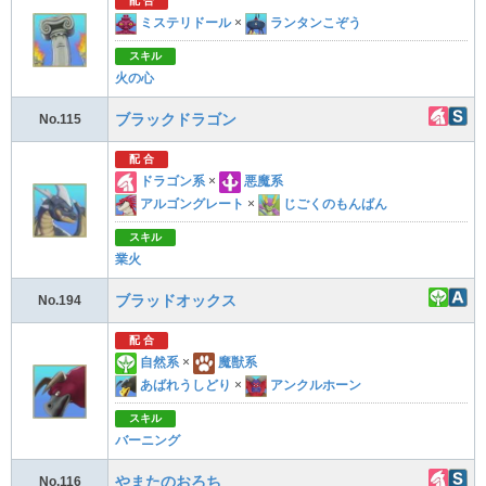
配 合
ミステリドール
×
ランタンこぞう
スキル
火の心
ブラックドラゴン
No.115
配 合
ドラゴン系
×
悪魔系
アルゴングレート
×
じごくのもんばん
スキル
業火
ブラッドオックス
No.194
配 合
自然系
×
魔獣系
あばれうしどり
×
アンクルホーン
スキル
バーニング
やまたのおろち
No.116