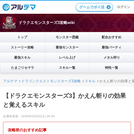
ログイン
ゲームでポイ活
ドラクエモンスターズ3攻略wiki
トップ
モンスター図鑑
配合おすすめ
ストーリー攻略
最強モンスター
最強パーティ
最強スキル
レベル上げ
メタル狩り
たまごリセマラ
スキル一覧
特性一覧
アルテマ
ドラゴンクエストモンスターズ3攻略
スキル
かえん斬りの効果と
【ドラクエモンスターズ3】かえん斬りの効果
と覚えるスキル
最終更新：2026年8月8日(土) 09:30
攻略班のおすすめ記事