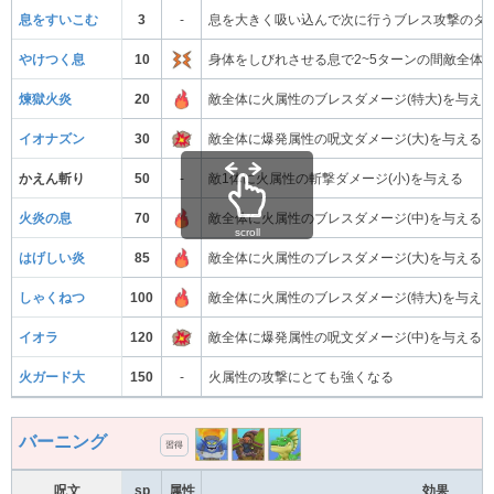
息をすいこむ
3
-
息を大きく吸い込んで次に行うブレス攻撃のダ
やけつく息
10
身体をしびれさせる息で2~5ターンの間敵全体
煉獄火炎
20
敵全体に火属性のブレスダメージ(特大)を与え
イオナズン
30
敵全体に爆発属性の呪文ダメージ(大)を与える
かえん斬り
50
-
敵1体に火属性の斬撃ダメージ(小)を与える
火炎の息
70
敵全体に火属性のブレスダメージ(中)を与える
scroll
はげしい炎
85
敵全体に火属性のブレスダメージ(大)を与える
しゃくねつ
100
敵全体に火属性のブレスダメージ(特大)を与え
イオラ
120
敵全体に爆発属性の呪文ダメージ(中)を与える
火ガード大
150
-
火属性の攻撃にとても強くなる
バーニング
習得
呪文
sp
属性
効果