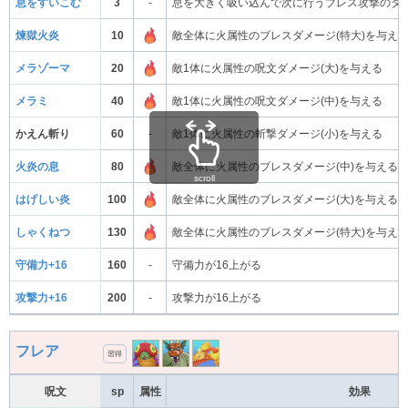
息をすいこむ
3
-
息を大きく吸い込んで次に行うブレス攻撃のダ
煉獄火炎
10
敵全体に火属性のブレスダメージ(特大)を与え
メラゾーマ
20
敵1体に火属性の呪文ダメージ(大)を与える
メラミ
40
敵1体に火属性の呪文ダメージ(中)を与える
かえん斬り
60
-
敵1体に火属性の斬撃ダメージ(小)を与える
火炎の息
80
敵全体に火属性のブレスダメージ(中)を与える
scroll
はげしい炎
100
敵全体に火属性のブレスダメージ(大)を与える
しゃくねつ
130
敵全体に火属性のブレスダメージ(特大)を与え
守備力+16
160
-
守備力が16上がる
攻撃力+16
200
-
攻撃力が16上がる
フレア
習得
呪文
sp
属性
効果