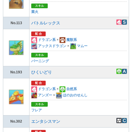
スキル
業火
バトルレックス
No.113
配 合
ドラゴン系
×
魔獣系
アックスドラゴン
×
マムー
スキル
バーニング
ひくいどり
No.193
配 合
ドラゴン系
×
自然系
アンズー
×
ほのおのせんし
スキル
フレア
エンタシスマン
No.302