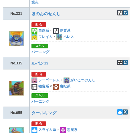
業火
ほのおのせんし
No.331
配 合
自然系
×
物質系
フレイム
×
ベレス
スキル
バーニング
ルバンカ
No.335
配 合
シーゴーレム
×
がいこつけんし
物質系
×
魔獣系
スキル
バーニング
タールキング
No.055
配 合
スライム系
×
悪魔系