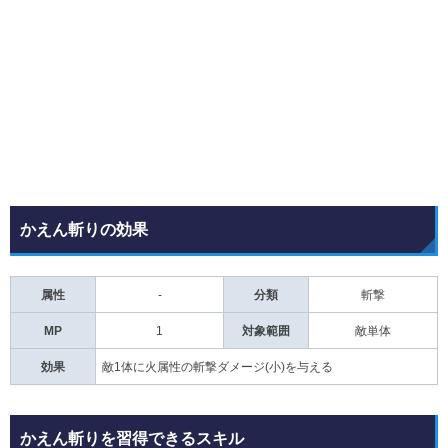
かえん斬りの効果
属性
-
分類
斬撃
MP
1
対象範囲
敵単体
効果
敵1体に火属性の斬撃ダメージ(小)を与える
かえん斬りを習得できるスキル