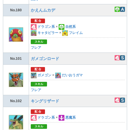
かえんムカデ
No.180
配 合
ドラゴン系
×
自然系
キャタピラー
×
フレイム
スキル
フレア
ガメゴンロード
No.101
配 合
ガメゴン
×
だいおうガマ
スキル
フレア
キングリザード
No.102
配 合
ドラゴン系
×
悪魔系
スキル