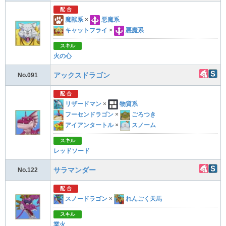
配 合
魔獣系
×
悪魔系
キャットフライ
×
悪魔系
スキル
火の心
アックスドラゴン
No.091
配 合
リザードマン
×
物質系
フーセンドラゴン
×
ごろつき
アイアンタートル
×
スノーム
スキル
レッドソード
サラマンダー
No.122
配 合
スノードラゴン
×
れんごく天馬
スキル
業火