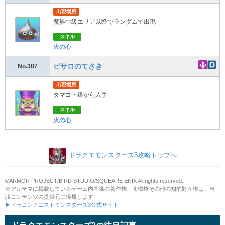
出現場所
魔界中級エリア以降でランダムで出現
スキル
火の心
ピサロのてさき
No.387
出現場所
タマゴ・銀から入手
スキル
火の心
ドラクエモンスターズ3攻略トップへ
©ARMOR PROJECT/BIRD STUDIO/SQUEARE ENIX All rights reserved.
※アルテマに掲載しているゲーム内画像の著作権、商標権その他の知的財産権は、当
該コンテンツの提供元に帰属します
▶ドラゴンクエストモンスターズ3公式サイト