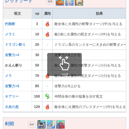
レッドソード
習得
呪文
sp
属性
効果
灼熱斬
3
敵全体に火属性の斬撃ダメージ(中)を与える
メラミ
10
敵1体に火属性の呪文ダメージ(中)を与える
ドラゴン斬り
20
-
ドラゴン系のモンスターに大きめの斬撃ダメー
攻撃力+4
30
-
攻撃力が4上がる
かえん斬り
50
-
敵1体に火属性の斬撃ダメージ(小)を与える
scroll
メラ
70
敵1体に火属性の呪文ダメージ(小)を与える
攻撃力+8
85
-
攻撃力が8上がる
キアリー
100
仲間全体の毒や猛毒を治す呪文
火炎の息
120
敵全体に火属性のブレスダメージ(中)を与える
剣術
習得