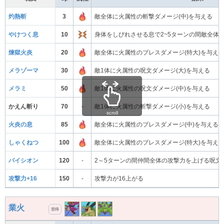
灼熱斬
3
敵全体に火属性の斬撃ダメージ(中)を与える
やけつく息
10
身体をしびれさせる息で2~5ターンの間敵全体
煉獄火炎
20
敵全体に火属性のブレスダメージ(特大)を与え
メラゾーマ
30
敵1体に火属性の呪文ダメージ(大)を与える
メラミ
50
敵1体に火属性の呪文ダメージ(中)を与える
かえん斬り
70
-
敵1体に火属性の斬撃ダメージ(小)を与える
scroll
火炎の息
85
敵全体に火属性のブレスダメージ(中)を与える
しゃくねつ
100
敵全体に火属性のブレスダメージ(特大)を与え
バイシオン
120
-
2～5ターンの間仲間全体の攻撃力を上げる呪文
攻撃力+16
150
-
攻撃力が16上がる
業火
習得